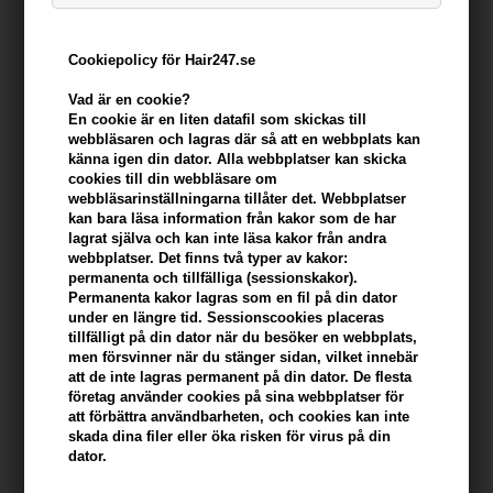
Cookiepolicy för Hair247.se
Vad är en cookie?
En cookie är en liten datafil som skickas till
webbläsaren och lagras där så att en webbplats kan
känna igen din dator. Alla webbplatser kan skicka
cookies till din webbläsare om
webbläsarinställningarna tillåter det. Webbplatser
kan bara läsa information från kakor som de har
American Crew Daily Cleansing Shampoo 250ml
lagrat själva och kan inte läsa kakor från andra
webbplatser. Det finns två typer av kakor:
Varumärken
»
American Crew
Brand:
American Crew
permanenta och tillfälliga (sessionskakor).
137,00
SEK
Permanenta kakor lagras som en fil på din dator
under en längre tid. Sessionscookies placeras
tillfälligt på din dator när du besöker en webbplats,
men försvinner när du stänger sidan, vilket innebär
Enhetspris ved 3 stk.
128,00
SEK
Spara 7%
att de inte lagras permanent på din dator. De flesta
företag använder cookies på sina webbplatser för
att förbättra användbarheten, och cookies kan inte
-
+
skada dina filer eller öka risken för virus på din
dator.
I lager
- Leveranstid: 2-3 arbetsdagar