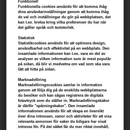
män med fet hår och hårbotten.
Funktionell
Funktionella cookies används för att komma ihåg
dina användarinställningar genom att komma ihåg
Fördel:
de val och inställningar du gör på webbplatsen, det
- tar bort överflödig olja från hår och hårbotten
kan t.ex. kretsa kring vilka preferenser du har när
- Vitamin B5 ger håret fukt
det gäller språk och textstorlek.
- Innehåller 91% naturligt förekommande ingredienser
Statistisk
- Förpackningen är tillverkad med minst 80% återvunnen plast
Statistikcookies används för att optimera design,
- Citrus Mint doft
användbarhet och effektivitet på en webbplats. Den
- Vegan
insamlade informationen kan t.ex. vara en del av
- Utan silikon
analyser av vilken information som är mest populär
på sidan, då blir vi medvetna om vad som ska vara
lätt att hitta på sidan.
Hur man använder American Crew Daily Cleansing
Shampoo
Marknadsföring
Marknadsföringscookies samlar in information
- Applicera på vått hår
genom att följa dig på de enskilda webbplatserna
- Massera lite i håret och hårbotten
du besöker och kan sägas registrera de digitala
- Skölj håret noggrant
fotavtryck som du ställer in. Marknadsföringskakor
är därför "spårningskakor". Den insamlade
informationen används för att skapa en översikt
Innehåll: 250 ml
över dina intressen, vanor och aktiviteter för att visa
relevanta annonser för saker du tidigare har visat
American Crew
intresse för. På det sättet får du mer riktat innehåll,