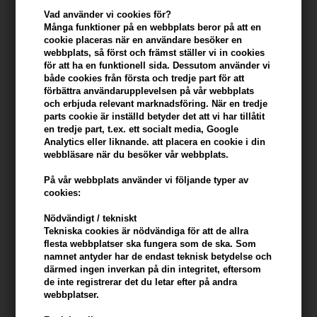
Vad använder vi cookies för?
Många funktioner på en webbplats beror på att en
Du tjänar
6 Bonuskronor
på köp av denna artikel -
Visa mitt
cookie placeras när en användare besöker en
konto
webbplats, så först och främst ställer vi in ​​cookies
för att ha en funktionell sida. Dessutom använder vi
KÖP FÖR YTTERLIGARE 499,00 SEK OCH FÅ FRI FRAKT
både cookies från första och tredje part för att
499 SEK
förbättra användarupplevelsen på vår webbplats
och erbjuda relevant marknadsföring. När en tredje
parts cookie är inställd betyder det att vi har tillåtit
Beskrivning
Recensioner
Tillverkare
en tredje part, t.ex. ett socialt media, Google
Analytics eller liknande. att placera en cookie i din
webbläsare när du besöker vår webbplats.
American Crew Daily Cleansing Shampoo är ett schampo för daglig
användning för dig med fet hår och hårbotten.
På vår webbplats använder vi följande typer av
cookies:
American Crew Daily Cleansing Shampoo egenskaper
Nödvändigt / tekniskt
Detta schampo är berikat med vitamin B5, som återfuktar håret. Det
Tekniska cookies är nödvändiga för att de allra
silikonfria schampot är lämpligt för daglig användning. Schampot
flesta webbplatser ska fungera som de ska. Som
namnet antyder har de endast teknisk betydelse och
tar bort överflödig olja och gör håret mer smidigt och mjukt.
därmed ingen inverkan på din integritet, eftersom
de inte registrerar det du letar efter på andra
American Crew Daily Cleansing Shampoo infunderas med Crews
webbplatser.
naturligt certifierade Citrus Mint signatur doft och är lämplig för