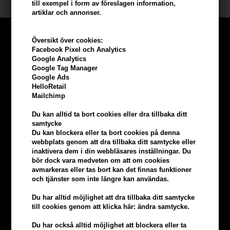
till exempel i form av föreslagen information,
artiklar och annonser.
Översikt över cookies:
Facebook Pixel och Analytics
Google Analytics
Google Tag Manager
Google Ads
HelloRetail
Mailchimp
Du kan alltid ta bort cookies eller dra tillbaka ditt
samtycke
Du kan blockera eller ta bort cookies på denna
webbplats genom att dra tillbaka ditt samtycke eller
inaktivera dem i din webbläsares inställningar. Du
bör dock vara medveten om att om cookies
Tjäna
5% bonus
på hela din
avmarkeras eller tas bort kan det finnas funktioner
och tjänster som inte längre kan användas.
beställning
Du har alltid möjlighet att dra tillbaka ditt samtycke
till cookies genom att klicka här: ändra samtycke.
Bli en del av vår kundklubb gratis och få rabatter när du handlar
Du har också alltid möjlighet att blockera eller ta