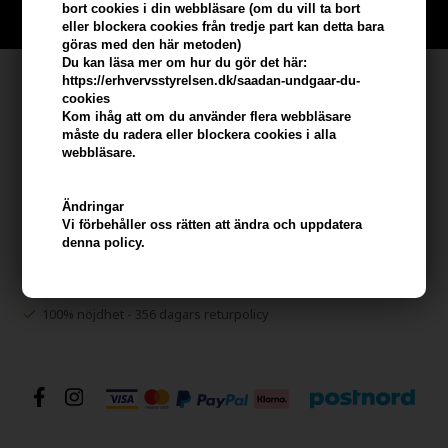
bort cookies i din webbläsare (om du vill ta bort
BLI EN GRATIS MEDLEM HÄR
eller blockera cookies från tredje part kan detta bara
göras med den här metoden)
Du kan läsa mer om hur du gör det här:
Kundservice
https://erhvervsstyrelsen.dk/saadan-undgaar-du-
cookies
Kom ihåg att om du använder flera webbläsare
Hair247
måste du radera eller blockera cookies i alla
Frisenborgvej 6A
webbläsare.
DK-7800 Skive
info@hair247.se
Ändringar
Vi förbehåller oss rätten att ändra och uppdatera
denna policy.
Kom ihåg att vi har
Billig frakt
100% nöjdhet - 356 dagars returpolicy