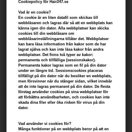
Cookiepolicy för Hair247.se
Vad är en cookie?
En cookie är en liten datafil som skickas till
webbläsaren och lagras där så att en webbplats kan
känna igen din dator. Alla webbplatser kan skicka
cookies till din webbläsare om
webbläsarinställningarna tillåter det. Webbplatser
kan bara läsa information från kakor som de har
lagrat själva och kan inte läsa kakor från andra
webbplatser. Det finns två typer av kakor:
permanenta och tillfälliga (sessionskakor).
Mühle Rakset med DE-
Mühle rakset Rytmo, Ash,
Permanenta kakor lagras som en fil på din dator
skrapa, rakborste och hållare
med DE-skrapa, rakborste
under en längre tid. Sessionscookies placeras
- Rytmo Petroleum blå
och hållare
866,00
SEK
939,00
SEK
tillfälligt på din dator när du besöker en webbplats,
men försvinner när du stänger sidan, vilket innebär
att de inte lagras permanent på din dator. De flesta
företag använder cookies på sina webbplatser för
att förbättra användbarheten, och cookies kan inte
skada dina filer eller öka risken för virus på din
dator.
Vad använder vi cookies för?
Många funktioner på en webbplats beror på att en