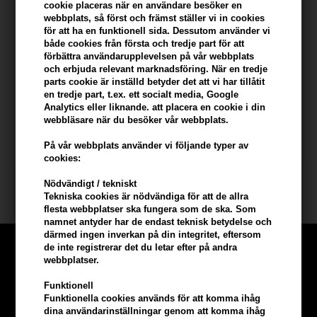
cookie placeras när en användare besöker en
webbplats, så först och främst ställer vi in ​​cookies
för att ha en funktionell sida. Dessutom använder vi
både cookies från första och tredje part för att
förbättra användarupplevelsen på vår webbplats
och erbjuda relevant marknadsföring. När en tredje
Mühle Rakset Traditionellt
Mühle rakset Vivo -
parts cookie är inställd betyder det att vi har tillåtit
med R89 DE-skrapa,
plommonträ
en tredje part, t.ex. ett socialt media, Google
Rakborste och hållare
Analytics eller liknande. att placera en cookie i din
1.881,00
SEK
Ej i lager
webbläsare när du besöker vår webbplats.
På vår webbplats använder vi följande typer av
cookies:
Nödvändigt / tekniskt
Tekniska cookies är nödvändiga för att de allra
flesta webbplatser ska fungera som de ska. Som
namnet antyder har de endast teknisk betydelse och
därmed ingen inverkan på din integritet, eftersom
de inte registrerar det du letar efter på andra
webbplatser.
Funktionell
Funktionella cookies används för att komma ihåg
dina användarinställningar genom att komma ihåg