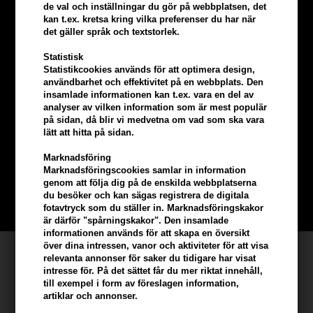
de val och inställningar du gör på webbplatsen, det
kan t.ex. kretsa kring vilka preferenser du har när
det gäller språk och textstorlek.
Statistisk
Statistikcookies används för att optimera design,
användbarhet och effektivitet på en webbplats. Den
insamlade informationen kan t.ex. vara en del av
analyser av vilken information som är mest populär
Tjäna
5% bonus
på hela din
på sidan, då blir vi medvetna om vad som ska vara
lätt att hitta på sidan.
beställning
Marknadsföring
Marknadsföringscookies samlar in information
Bli en del av vår kundklubb gratis och få rabatter när du handlar
genom att följa dig på de enskilda webbplatserna
du besöker och kan sägas registrera de digitala
BLI EN GRATIS MEDLEM HÄR
fotavtryck som du ställer in. Marknadsföringskakor
är därför "spårningskakor". Den insamlade
informationen används för att skapa en översikt
över dina intressen, vanor och aktiviteter för att visa
Kundservice
relevanta annonser för saker du tidigare har visat
intresse för. På det sättet får du mer riktat innehåll,
Hair247
till exempel i form av föreslagen information,
artiklar och annonser.
Frisenborgvej 6A