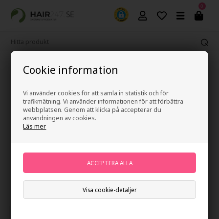
0
365 dagars ångerrätt
Cookie information
Vi använder cookies för att samla in statistik och för
trafikmätning. Vi använder informationen för att förbättra
Rakset
webbplatsen. Genom att klicka på accepterar du
Forside
»
Kategorier
»
Män
»
Skäggvård och rakning
»
Rakset
användningen av cookies.
Läs mer
Läckra rakapparater från bland annat Mühle rakning.
Filtrer visning
Visa cookie-detaljer