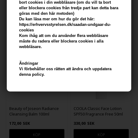
bort cookies i din webbläsare (om du vill ta bort
Antioxidant Face Gel 35ml
eller blockera cookies från tredje part kan detta bara
562,00
SEK
214,00
SEK
göras med den här metoden)
Du kan läsa mer om hur du gör det här:
https://erhvervsstyrelsen.dk/saadan-undgaar-du-
cookies
Kom ihåg att om du använder flera webbläsare
måste du radera eller blockera cookies i alla
webbläsare.
Ändringar
Vi förbehåller oss rätten att ändra och uppdatera
denna policy.
Beauty of Joseon Radiance
COOLA Classic Face Lotion
Cleansing Balm 100ml
SPF50 Fragrance Free 50ml
172,00
SEK
330,00
SEK