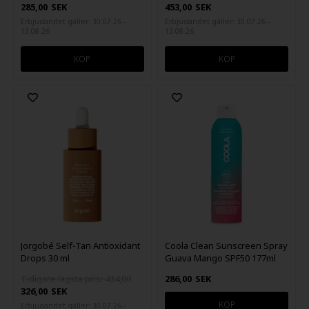
285,00
SEK
453,00
SEK
Erbjudandet gäller: 30.07.26 -
Erbjudandet gäller: 30.07.26 -
13.08.26
13.08.26
Jorgobé Self-Tan Antioxidant
Coola Clean Sunscreen Spray
Drops 30 ml
Guava Mango SPF50 177ml
Tidigare lägsta pris: 434,00
286,00
SEK
326,00
SEK
Erbjudandet gäller: 30.07.26 -