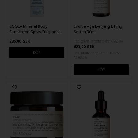
COOLA Mineral Body
Evolve Age Defying Lifting
Sunscreen Spray Fragrance
Serum 30ml
Free SPF30 148 ml
286,00
SEK
Tidigare lägsta pris: 692,00
623,00
SEK
Erbjudandet gäller: 30.07.26 -
13.08.26