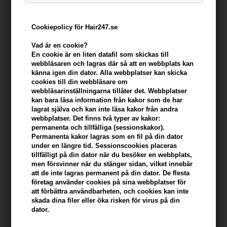
Cookiepolicy för Hair247.se
Vad är en cookie?
En cookie är en liten datafil som skickas till
webbläsaren och lagras där så att en webbplats kan
känna igen din dator. Alla webbplatser kan skicka
cookies till din webbläsare om
webbläsarinställningarna tillåter det. Webbplatser
kan bara läsa information från kakor som de har
lagrat själva och kan inte läsa kakor från andra
webbplatser. Det finns två typer av kakor:
Evolve Liquid Radiance
Jorgobé Vitamin C Serum
permanenta och tillfälliga (sessionskakor).
Glycolic Toner 100ml
30ml
Permanenta kakor lagras som en fil på din dator
under en längre tid. Sessionscookies placeras
Tidigare lägsta pris: 257,00
Tidigare lägsta pris: 507,00
tillfälligt på din dator när du besöker en webbplats,
232,00
SEK
380,00
SEK
men försvinner när du stänger sidan, vilket innebär
Erbjudandet gäller: 30.07.26 -
Erbjudandet gäller: 30.07.26 -
att de inte lagras permanent på din dator. De flesta
13.08.26
13.08.26
företag använder cookies på sina webbplatser för
att förbättra användbarheten, och cookies kan inte
skada dina filer eller öka risken för virus på din
dator.