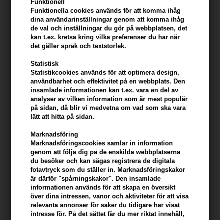
Funktionell
Funktionella cookies används för att komma ihåg
dina användarinställningar genom att komma ihåg
de val och inställningar du gör på webbplatsen, det
kan t.ex. kretsa kring vilka preferenser du har när
det gäller språk och textstorlek.
Id Hair Black Beard &
Jorgobé Centella Serum 50ml
Statistisk
Moustache Oil 50ml
Statistikcookies används för att optimera design,
användbarhet och effektivitet på en webbplats. Den
194,00
SEK
Tidigare lägsta pris: 507,00
insamlade informationen kan t.ex. vara en del av
380,00
SEK
analyser av vilken information som är mest populär
Erbjudandet gäller: 30.07.26 -
på sidan, då blir vi medvetna om vad som ska vara
13.08.26
lätt att hitta på sidan.
Marknadsföring
Marknadsföringscookies samlar in information
genom att följa dig på de enskilda webbplatserna
247Price
247Price
du besöker och kan sägas registrera de digitala
fotavtryck som du ställer in. Marknadsföringskakor
är därför "spårningskakor". Den insamlade
informationen används för att skapa en översikt
över dina intressen, vanor och aktiviteter för att visa
relevanta annonser för saker du tidigare har visat
intresse för. På det sättet får du mer riktat innehåll,