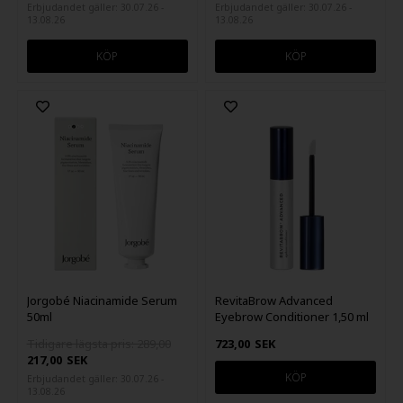
Erbjudandet gäller: 30.07.26 -
Erbjudandet gäller: 30.07.26 -
13.08.26
13.08.26
Jorgobé Niacinamide Serum
RevitaBrow Advanced
50ml
Eyebrow Conditioner 1,50 ml
Tidigare lägsta pris: 289,00
723,00
SEK
217,00
SEK
Erbjudandet gäller: 30.07.26 -
13.08.26