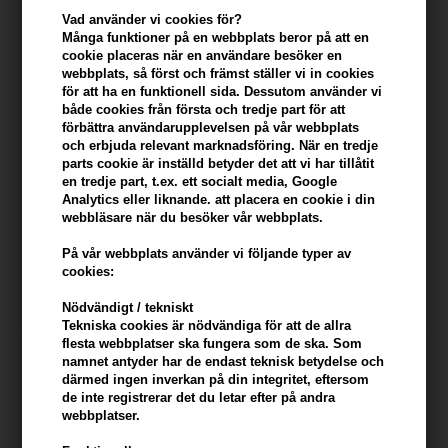
247Price
Vad använder vi cookies för?
Många funktioner på en webbplats beror på att en
cookie placeras när en användare besöker en
webbplats, så först och främst ställer vi in ​​cookies
för att ha en funktionell sida. Dessutom använder vi
både cookies från första och tredje part för att
förbättra användarupplevelsen på vår webbplats
och erbjuda relevant marknadsföring. När en tredje
parts cookie är inställd betyder det att vi har tillåtit
en tredje part, t.ex. ett socialt media, Google
Analytics eller liknande. att placera en cookie i din
Clean Reserve Buriti & Aloe
Clean Reserve Buriti
webbläsare när du besöker vår webbplats.
Purifying Body Wash 296ml
Hydrating Body Lotion 296ml
På vår webbplats använder vi följande typer av
228,00
SEK
318,00
SEK
cookies:
Nödvändigt / tekniskt
Tekniska cookies är nödvändiga för att de allra
flesta webbplatser ska fungera som de ska. Som
247Price
namnet antyder har de endast teknisk betydelse och
därmed ingen inverkan på din integritet, eftersom
de inte registrerar det du letar efter på andra
webbplatser.