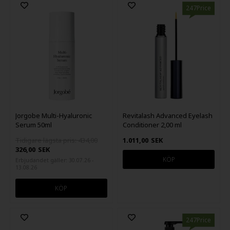
247Price
Jorgobe Multi-Hyaluronic
Revitalash Advanced Eyelash
Serum 50ml
Conditioner 2,00 ml
Tidigare lägsta pris: 434,00
1.011,00
SEK
326,00
SEK
Erbjudandet gäller: 30.07.26 -
13.08.26
247Price