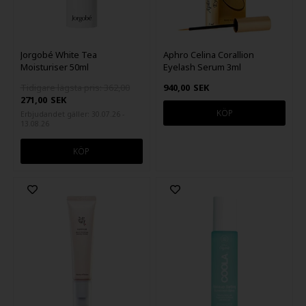
Jorgobé White Tea
Aphro Celina Corallion
Moisturiser 50ml
Eyelash Serum 3ml
Tidigare lägsta pris: 362,00
940,00
SEK
271,00
SEK
Erbjudandet gäller: 30.07.26 -
13.08.26