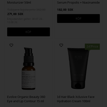
Moisturizer 50ml
Serum Propolis + Niacinamide
30ml
Tidigare lägsta pris: 362,00
182,00
SEK
271,00
SEK
Erbjudandet gäller: 30.07.26 -
13.08.26
247Price
Evolve Organic Beauty 360
Id Hair Black Xclusive Face
Eye and Lip Contour 15 ml
Hydration Cream 100ml