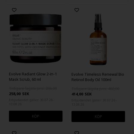
Evolve Radiant Glow 2-in-1
Evolve Timeless Renewal Bio
Mask Scrub, 60 ml
Retinol Body Oil 100ml
Tidigare lägsta pris: 286,00
Tidigare lägsta pris: 460,00
258,00
SEK
414,00
SEK
Erbjudandet gäller: 30.07.26 -
Erbjudandet gäller: 30.07.26 -
13.08.26
13.08.26