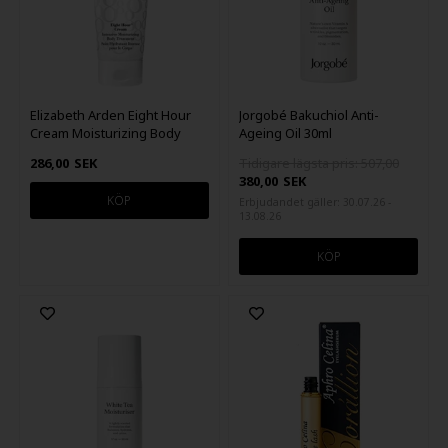
Elizabeth Arden Eight Hour
Jorgobé Bakuchiol Anti-
Cream Moisturizing Body
Ageing Oil 30ml
Treatment 200ml
286,00
SEK
Tidigare lägsta pris: 507,00
380,00
SEK
Erbjudandet gäller: 30.07.26 -
13.08.26