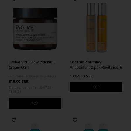
Evolve Vital Glow Vitamin C
Organic Pharmacy
Cream 60ml
Antioxidant 2-pak Revitalise &
Glow
Tidigare lägsta pris: 344,00
1.084,00
SEK
310,00
SEK
Erbjudandet gäller: 30.07.26 -
13.08.26