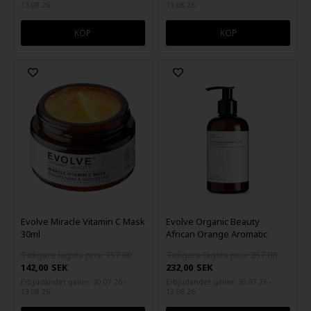
13.08.26
13.08.26
Evolve Miracle Vitamin C Mask
Evolve Organic Beauty
30ml
African Orange Aromatic
Lotion 250 ml
Tidigare lägsta pris: 157,00
Tidigare lägsta pris: 257,00
142,00
SEK
232,00
SEK
Erbjudandet gäller: 30.07.26 -
Erbjudandet gäller: 30.07.26 -
13.08.26
13.08.26