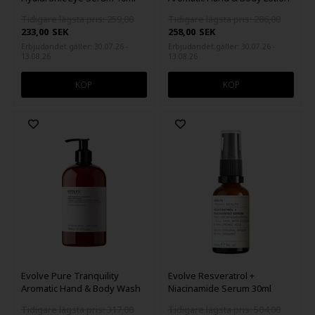
500ml
Tidigare lägsta pris: 259,00
Tidigare lägsta pris: 286,00
233,00
SEK
258,00
SEK
Erbjudandet gäller: 30.07.26 -
Erbjudandet gäller: 30.07.26 -
13.08.26
13.08.26
Evolve Pure Tranquility
Evolve Resveratrol +
Aromatic Hand & Body Wash
Niacinamide Serum 30ml
500ml
Tidigare lägsta pris: 317,00
Tidigare lägsta pris: 504,00