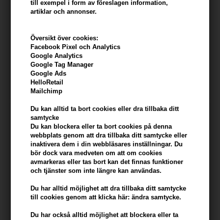
till exempel i form av föreslagen information,
artiklar och annonser.
Översikt över cookies:
Pomp & Co. Face Serum 30ml
Revitalash Advanced Eyelash
Facebook Pixel och Analytics
Conditioner 3,50 ml
Google Analytics
Google Tag Manager
272,00
SEK
1.142,00
SEK
Google Ads
HelloRetail
Mailchimp
Du kan alltid ta bort cookies eller dra tillbaka ditt
samtycke
Du kan blockera eller ta bort cookies på denna
webbplats genom att dra tillbaka ditt samtycke eller
inaktivera dem i din webbläsares inställningar. Du
bör dock vara medveten om att om cookies
avmarkeras eller tas bort kan det finnas funktioner
och tjänster som inte längre kan användas.
Du har alltid möjlighet att dra tillbaka ditt samtycke
till cookies genom att klicka här: ändra samtycke.
Du har också alltid möjlighet att blockera eller ta
The Organic Pharmacy
Argan Secret Oil 60ml