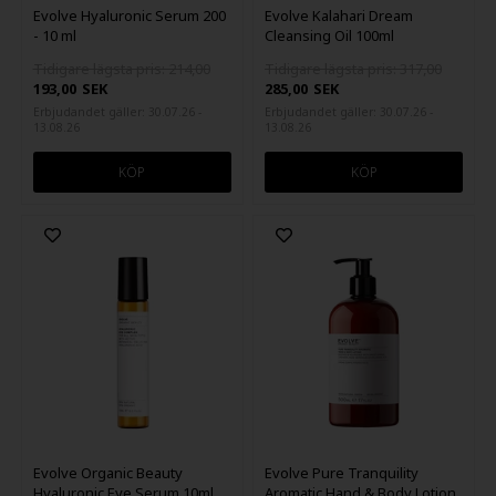
Evolve Hyaluronic Serum 200
Evolve Kalahari Dream
- 10 ml
Cleansing Oil 100ml
Tidigare lägsta pris: 214,00
Tidigare lägsta pris: 317,00
193,00
SEK
285,00
SEK
Erbjudandet gäller: 30.07.26 -
Erbjudandet gäller: 30.07.26 -
13.08.26
13.08.26
Evolve Organic Beauty
Evolve Pure Tranquility
Hyaluronic Eye Serum 10ml
Aromatic Hand & Body Lotion