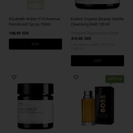
Elizabeth Arden 5TH Avenue
Evolve Organic Beauty Gentle
Deodorant Spray 150ml
Cleansing Melt 120 ml
168,00
SEK
Tidigare lägsta pris: 344,00
310,00
SEK
Erbjudandet gäller: 30.07.26 -
13.08.26
247Price