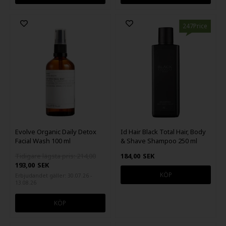
247Price
Evolve Organic Daily Detox
Id Hair Black Total Hair, Body
Facial Wash 100 ml
& Shave Shampoo 250 ml
Tidigare lägsta pris: 214,00
184,00
SEK
193,00
SEK
Erbjudandet gäller: 30.07.26 -
13.08.26