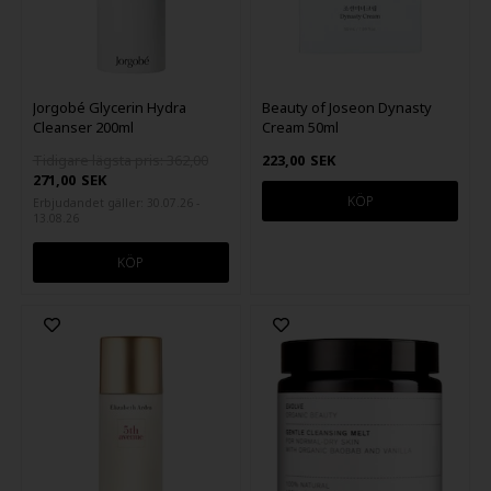
Jorgobé Glycerin Hydra
Beauty of Joseon Dynasty
Cleanser 200ml
Cream 50ml
Tidigare lägsta pris: 362,00
223,00
SEK
271,00
SEK
Erbjudandet gäller: 30.07.26 -
13.08.26