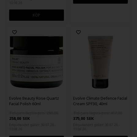
13.08.26
Evolve Beauty Rose Quartz
Evolve Climate Defence Facial
Facial Polish 60ml
Cream SPF30, 40ml
Tidigare lägsta pris: 286,00
Tidigare lägsta pris: 417,00
258,00
SEK
375,00
SEK
Erbjudandet gäller: 30.07.26 -
Erbjudandet gäller: 30.07.26 -
13.08.26
13.08.26