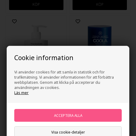
Cookie information
Vi använder cookies för att samla in statistik och för
trafikmätning. Vi använder informationen för att förbättra
webbplatsen. Genom att klicka på accepterar du
Jorgobé Niacinamide
Coola Refreshing Water Stick
användningen av cookies.
Bodylotion 300ml
SPF50 - 22g
Läs mer
Tidigare lägsta pris: 507,00
Ej i lager
380,00
SEK
Erbjudandet gäller: 30.07.26 -
13.08.26
Visa cookie-detaljer