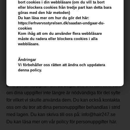
bort cookies i din webbläsare (om du vill ta bort
lagrar och bearbetar data. Företagen behandlar
eller blockera cookies från tredje part kan detta bara
göras med den här metoden)
information enbart för våra räkning och får inte använda
Du kan läsa mer om hur du gör det här:
den för sina egna syften.
https://erhvervsstyrelsen.dk/saadan-undgaar-du-
Vi arbetar bara med databehandlare i EU eller i länder
cookies
Kom ihåg att om du använder flera webbläsare
som kan ge din information adekvat skydd.
måste du radera eller blockera cookies i alla
Uppgifterna som är ansvariga för www.hair247.se är
webbläsare.
Hair247.dk.
Du har rätt att få information om vilken information vi
Ändringar
behandlar om dig.
Vi förbehåller oss rätten att ändra och uppdatera
denna policy.
Om du tror att informationen är felaktig har du rätt att få
den korrigerad. I vissa fall har vi en skyldighet att radera
dina personuppgifter om du begär det. Det kan t.ex. vara
om dina uppgifter inte längre är nödvändiga för det syfte
för vilket vi skulle använda dem. Du kan också kontakta
oss om du tror att dina personuppgifter behandlas i strid
med lagen. Du kan skriva till oss på: info@hair247.se
Du kan läsa mer om vår policy för personuppgifter här.