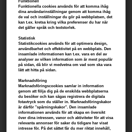
inom tre år och två månader från det att du tog emot
Funktionell
Funktionella cookies används för att komma ihåg
varan, förlorar du rätten att göra eventuella påföljder
dina användarinställningar genom att komma ihåg
enligt konsumentköplagen gällande mot oss.
de val och inställningar du gör på webbplatsen, det
kan t.ex. kretsa kring vilka preferenser du har när
Om du vill använda din reklamationsrätt utan att använda
det gäller språk och textstorlek.
den retursedel som vi erbjuder, ska din retur skickas till:
Statistisk
Statistikcookies används för att optimera design,
Hair247
användbarhet och effektivitet på en webbplats. Den
Frisenborgvej 6A
insamlade informationen kan t.ex. vara en del av
analyser av vilken information som är mest populär
DK-7800 Skive
på sidan, då blir vi medvetna om vad som ska vara
lätt att hitta på sidan.
Vi accepterar endast paket som skickas direkt till
Marknadsföring
Marknadsföringscookies samlar in information
adressen.
genom att följa dig på de enskilda webbplatserna
du besöker och kan sägas registrera de digitala
När du returnerar varan, vänligen bifoga en detaljerad
fotavtryck som du ställer in. Marknadsföringskakor
är därför "spårningskakor". Den insamlade
beskrivning av problemet.
informationen används för att skapa en översikt
över dina intressen, vanor och aktiviteter för att visa
För att skicka en defekt artikel skickar vi dig en
relevanta annonser för saker du tidigare har visat
intresse för. På det sättet får du mer riktat innehåll,
paketetikett som du kan fästa på paketet.