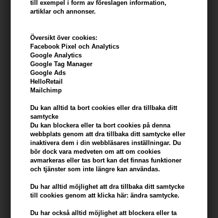
till exempel i form av föreslagen information,
artiklar och annonser.
Policy för personuppgifter
Översikt över cookies:
Facebook Pixel och Analytics
Google Analytics
Vi behöver följande information när du handlar hos oss:
Google Tag Manager
Namn, adress, tfn. och e-postadress.
Google Ads
HelloRetail
Mailchimp
Vi registrerar och vidarebefordrar den personliga
information som är nödvändig för att kunna leverera
Du kan alltid ta bort cookies eller dra tillbaka ditt
samtycke
artikeln till dig. Informationen vidarebefordras till
Du kan blockera eller ta bort cookies på denna
Pakkelabels.dk og Lagersystem.dk, som är det företag vi
webbplats genom att dra tillbaka ditt samtycke eller
använder för att hantera våra paketförsändelser med
inaktivera dem i din webbläsares inställningar. Du
bör dock vara medveten om att om cookies
Postnord. De behöver informationen för att kunna
avmarkeras eller tas bort kan det finnas funktioner
vidarebefordra paketet korrekt.
och tjänster som inte längre kan användas.
Du har alltid möjlighet att dra tillbaka ditt samtycke
Den personliga informationen registreras hos Hair247
till cookies genom att klicka här: ändra samtycke.
och lagras i fem år, varefter informationen raderas.
Du har också alltid möjlighet att blockera eller ta
Vi samarbetar också med ett antal andra företag som