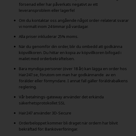
försenad eller har påverkats negativt av ett
leveransproblem eller lagerfel
Om du kontaktar oss angående något order-relaterat svarar
vi normalt inom 24 timmar på vardagar.
Alla priser inkluderar 25% moms.
När du genomför din order, blir du ombedd att godkänna
köpvillkoren. Du hittar en kopia av köpvillkoren bifogad i
mailet med orderbekräftelsen.
Bara myndiga personer (över 18 år) kan lägga en order hos
Hair247.se, förutom om man har godkännande av en
förälder eller förmyndare. I annat fall gäller föräldrabalkens
reglering.
Vår betalnings-gateway använder det erkända
säkerhetsprotokollet SSL
Hair247 använder 3D-Secure
Orderbeloppet kommer bli draget när ordern har blivit
bekräftad för: Banköverföringar.