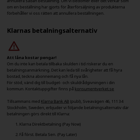
annullera sådan beställning. Om vi ​​bedömer eller det verkar som
om en beställning har gjorts för återförsäljning av produkterna
förbehåller vi oss rätten att annullera beställningen.
Klarnas betalningsalternativ
Att låna kostar pengar!
Om du inte kan betala tillbaka skulden i tid riskerar du en
betalningsanmärkning. Det kan leda till svårigheter att få hyra
bostad, teckna abonnemang och få nya lån.
För stöd, vänd dig till budget- och skuldrådgivningen i din
kommun. Kontaktuppgifter finns på
konsumentverket.se
Tillsammans med
Klarna Bank AB
(publ), Sveavägen 46, 111 34
Stockholm, Sweden, erbjuder vi följande betalningsalternativ där
betalningen görs direkt till Klarna:
Klarna Direktbetalning (Pay Now)
Få fórst. Betala Sen. (Pay Later)