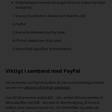
Orderbeloppet kommer bli draget först när ordern har blivit
skickad för:
Visa og Visa Electron, Mastercard, Maestro, JCB
PayPal
Klarna Direktbetalning (Pay Now)
Få fórst. Betala Sen. (Pay Later)
Klarna Dela Upp (Slice It/Instalments)
Viktigt i samband med PayPal
Om du betalar via PayPal skyddas du inte av invändningsschemat.
Läs mer om
villkoren på PayPals webbplats
.
Hair247.dk levererar endast B2C - dvs. endast till konsumenter. Vi
tillhandahåller inte B2B - dvs inte för återförsäljning, till frisörer,
butiker inom samma bransch etc. och förbehåller sig rätten att