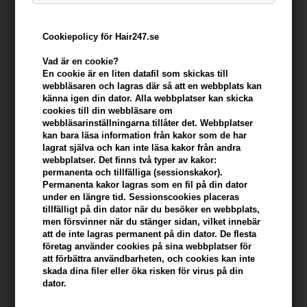
beroende på den specifika situationen och Hair247's
värdering. Detta innebär självklart om reklamationen är berättigad.
Cookiepolicy för Hair247.se
Om vi har godkänt reklamationen, kommer vi at återbetala hela
beloppet, inklusive fraktkostnader och annan ersättning som
Vad är en cookie?
En cookie är en liten datafil som skickas till
konsumenten (du) har rätt till enligt tvingande lagstiftning. Åter­
webbläsaren och lagras där så att en webbplats kan
betalningen sker utan onödigt dröjsmål från beslut om godkänd
känna igen din dator. Alla webbplatser kan skicka
reklamation.
cookies till din webbläsare om
webbläsarinställningarna tillåter det. Webbplatser
Vi ber dig om att reklamera produkten inom rimlig tid, efter du har
kan bara läsa information från kakor som de har
konstaterat saknad av produkt/defekt. Reklamerar du en produkt
lagrat själva och kan inte läsa kakor från andra
inom 2 månader, anses reklamationen alltid som inom rimlig tid.
webbplatser. Det finns två typer av kakor:
Fraktkostnaden för att returnera en felaktig produkt täcks av
permanenta och tillfälliga (sessionskakor).
Hair247, men bara under avtal med Hair247.
Permanenta kakor lagras som en fil på din dator
under en längre tid. Sessionscookies placeras
För att vi ska kunna bedöma ett klagomål, behöver vi
tillfälligt på din dator när du besöker en webbplats,
inspektera skicket av produkten. För att initiera ett
men försvinner när du stänger sidan, vilket innebär
att de inte lagras permanent på din dator. De flesta
klagomål, fortsätt med en av följande metoder:
företag använder cookies på sina webbplatser för
att förbättra användbarheten, och cookies kan inte
I de flesta fall kan vi evaluera ett klagomål utan att
skada dina filer eller öka risken för virus på din
du behöver sända produkten tillbaka till oss direkt.
dator.
Du får snabbast behandling av ett ärende genom