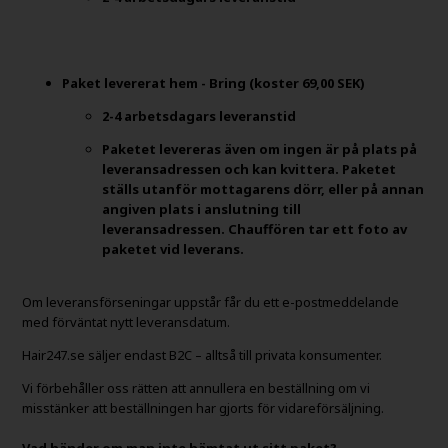
Paket levererat hem - Bring
(koster 69,00 SEK)
2-4 arbetsdagars leveranstid
Paketet levereras även om ingen är på plats på
leveransadressen och kan kvittera. Paketet
ställs utanför mottagarens dörr, eller på annan
angiven plats i anslutning till
leveransadressen. Chauffören tar ett foto av
paketet vid leverans.
Om leveransförseningar uppstår får du ett e-postmeddelande
med förväntat nytt leveransdatum.
Hair247.se säljer endast B2C – alltså till privata konsumenter.
Vi förbehåller oss rätten att annullera en beställning om vi
misstänker att beställningen har gjorts för vidareförsäljning.
Vad händer om man inte hämtat ut sitt paket?