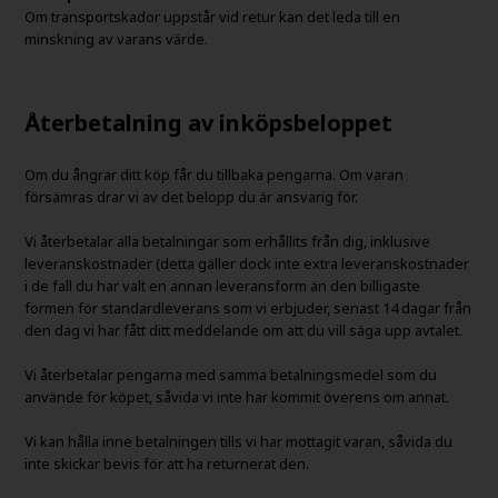
Om transportskador uppstår vid retur kan det leda till en
minskning av varans värde.
Återbetalning av inköpsbeloppet
Om du ångrar ditt köp får du tillbaka pengarna. Om varan
försämras drar vi av det belopp du är ansvarig för.
Vi återbetalar alla betalningar som erhållits från dig, inklusive
leveranskostnader (detta gäller dock inte extra leveranskostnader
i de fall du har valt en annan leveransform än den billigaste
formen för standardleverans som vi erbjuder, senast 14 dagar från
den dag vi har fått ditt meddelande om att du vill säga upp avtalet.
Vi återbetalar pengarna med samma betalningsmedel som du
använde för köpet, såvida vi inte har kommit överens om annat.
Vi kan hålla inne betalningen tills vi har mottagit varan, såvida du
inte skickar bevis för att ha returnerat den.