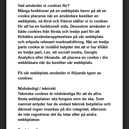
att skicka ett email till oss med en förklaring och
Vad använder vi cookies för?
några bilder på problemet.
Många funktioner på en webbplats beror på att en
cookie placeras när en användare besöker en
webbplats, så först och främst ställer vi in ​​cookies
Skicka in produkten tillsammans med en
detaljerad
för att ha en funktionell sida. Dessutom använder vi
beskrivning på produktens problem, inkluderande
både cookies från första och tredje part för att
orsaken till skadan.
förbättra användarupplevelsen på vår webbplats
och erbjuda relevant marknadsföring. När en tredje
Du skal informera oss om din retur via e-post
parts cookie är inställd betyder det att vi har tillåtit
en tredje part, t.ex. ett socialt media, Google
info@hair247.se.
Analytics eller liknande. att placera en cookie i din
webbläsare när du besöker vår webbplats.
Notera att produkten är ditt ansvar under leveransen tills
det att vi har mottagit den. Se därför till att produkten är
På vår webbplats använder vi följande typer av
cookies:
säkert inpackad under leveransen.
Nödvändigt / tekniskt
Tekniska cookies är nödvändiga för att de allra
Du ska reklamera inom skälig tid. Om du lämnat
flesta webbplatser ska fungera som de ska. Som
meddelande om felet till oss inom två månader från att du
namnet antyder har de endast teknisk betydelse och
upptäckte felet anses din reklamation alltid lämnad inom
därmed ingen inverkan på din integritet, eftersom
de inte registrerar det du letar efter på andra
skälig tid. Sker inte reklamation inom skälig tid från det
webbplatser.
att felet upptäckts, eller borde ha upptäckts, och senast