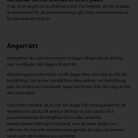
Vi tar ut en avgift vid ej uthämtat paket. Det betyder att där drabbas
av en kostnad för att paketet behöver gå i retur. Denna kostnad är
för närvarande 59,00 kr.
Ångerrätt
Normalt har du som konsument 14 dagars ångerrätt på ditt köp
men vi erbjuder 365 dagars ångerrätt.
Avbokningsperioden löper ut 365 dagar efter den dag du fick din
beställning. Om du har beställt flera olika artiklar i en beställning,
men de levereras individuellt, löper tidsfristen från den dag du fick
den sista varan.
Tidsfristen innebär att du har 365 dagar från mottagandet för att
meddela oss att du vill avbryta ditt köp. Du kan skicka ett e-
postmeddelande till info@hair247.se eller använda
standardavbeställningsformuläret, som du hittar längst ner i
villkoren. Du kan inte avbryta köpet genom att vägra att ta emot
varan utan att meddela oss samtidigt.