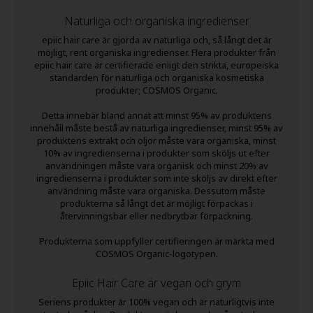
Naturliga och organiska ingredienser
epiic hair care är gjorda av naturliga och, så långt det är
möjligt, rent organiska ingredienser. Flera produkter från
epiic hair care är certifierade enligt den strikta, europeiska
standarden för naturliga och organiska kosmetiska
produkter; COSMOS Organic.
Detta innebär bland annat att minst 95% av produktens
innehåll måste bestå av naturliga ingredienser, minst 95% av
produktens extrakt och oljor måste vara organiska, minst
10% av ingredienserna i produkter som sköljs ut efter
användningen måste vara organisk och minst 20% av
ingredienserna i produkter som inte sköljs av direkt efter
användning måste vara organiska. Dessutom måste
produkterna så långt det är möjligt förpackas i
återvinningsbar eller nedbrytbar förpackning.
Produkterna som uppfyller certifieringen är märkta med
COSMOS Organic-logotypen.
Epiic Hair Care är vegan och grym
Seriens produkter är 100% vegan och är naturligtvis inte