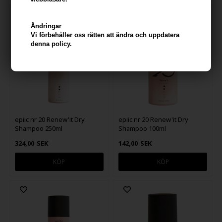
Ändringar
Vi förbehåller oss rätten att ändra och uppdatera
denna policy.
epiic nr 20 Renew'it Dry
epiic nr 20 Renew'it Dry
Shampoo 250ml
Shampoo 100ml
324,00
SEK
142,00
SEK