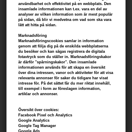
användbarhet och effektivitet på en webbplats. Den
insamlade informationen kan t.ex. vara en del av
analyser av vilken information som är mest populär
epiic nr 13 Style?it Cream
Epiic no 14 Mould'it Paste
på sidan, då blir vi medvetna om vad som ska vara
150ml
100ml
lätt att hitta på sidan.
324,00
SEK
324,00
SEK
Marknadsföring
Marknadsföringscookies samlar in information
genom att följa dig på de enskilda webbplatserna
du besöker och kan sägas registrera de digitala
fotavtryck som du ställer in. Marknadsföringskakor
är därför "spårningskakor". Den insamlade
informationen används för att skapa en översikt
över dina intressen, vanor och aktiviteter för att visa
relevanta annonser för saker du tidigare har visat
intresse för. På det sättet får du mer riktat innehåll,
till exempel i form av föreslagen information,
artiklar och annonser.
Översikt över cookies:
Facebook Pixel och Analytics
Google Analytics
epiic nr. 15 Style'it Wax 100ml
epiic nr 16 Beach'it Sea Salt
Google Tag Manager
Spray 150ml
Google Ads