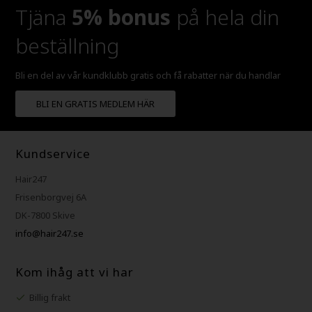
Tjäna
5% bonus
på hela din
beställning
Bli en del av vår kundklubb gratis och få rabatter när du handlar
BLI EN GRATIS MEDLEM HÄR
Kundservice
Hair247
Frisenborgvej 6A
DK-7800 Skive
info@hair247.se
Kom ihåg att vi har
Billig frakt