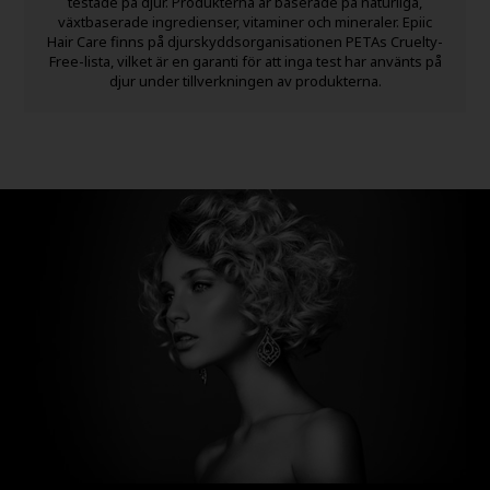
testade på djur. Produkterna är baserade på naturliga,
växtbaserade ingredienser, vitaminer och mineraler. Epiic
Hair Care finns på djurskyddsorganisationen PETAs Cruelty-
Free-lista, vilket är en garanti för att inga test har använts på
djur under tillverkningen av produkterna.