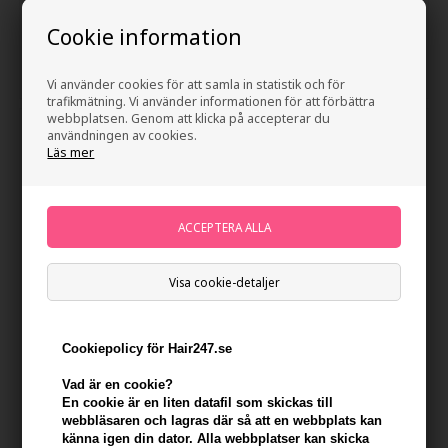
250ml
Moisturize’it Shampoo 970ml
Cookie information
324,00
SEK
1.066,00
SEK
Vi använder cookies för att samla in statistik och för
trafikmätning. Vi använder informationen för att förbättra
webbplatsen. Genom att klicka på accepterar du
användningen av cookies.
Läs mer
Visa cookie-detaljer
Epiic Hair Care Nr. 28
Epiic Hair Care Nr. 29
Cookiepolicy för Hair247.se
Moisturize’it Shampoo
Moisturize’it Conditioner
ECOCERT® 250ml
970ml
Vad är en cookie?
290,00
SEK
1.066,00
SEK
En cookie är en liten datafil som skickas till
webbläsaren och lagras där så att en webbplats kan
känna igen din dator. Alla webbplatser kan skicka