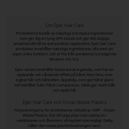
Om Epiic Hair Care
Produkterna består av naturliga och mjuka ingredienser
som ger dig en lyxig SPA-känsla och gör det dagliga
användandet till en extraordinär upplevelse. Epiic Hair Care
produkter innehåller naturliga ingredienser, alla med sin
egen unika funktion, och är fria från parabener, konstgjorda
tillsatser och SLS.
Epiic-serien innehåller bland annat arganolja, som har en
mjukande och vårdande effekt på håret Aloe Vera, som
lugnar hår och hårbotten. Äppelolja, som ger håret glans
och behåller fukt i håret Carnaubavax, vilket ger starkt håll
och mjukt hår
Epiic Hair Care och Ocean Waste Plastics
Förpackningarna för produkterna inkluderar OWP - Ocean
Waste Plastics. Det vill säga plast som samlas in i
världshaven och återvinns så mycket som möjligt. Detta
håller den totala plastförbrukningen nere.