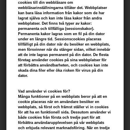
cookies till din webbläsare om
webbläsarinställningarna tillåter det. Webbplatser
kan bara läsa information från kakor som de har
lagrat själva och kan inte läsa kakor från andra
webbplatser. Det finns två typer av kakor:
permanenta och tillfälliga (sessionskakor).
Permanenta kakor lagras som en fil på din dator
under en längre tid. Sessionscookies placeras
tillfälligt på din dator när du besöker en webbplats,
men försvinner när du stänger sidan, vilket innebär
att de inte lagras permanent på din dator. De flesta
företag använder cookies på sina webbplatser för
att förbättra användbarheten, och cookies kan inte
skada dina filer eller öka risken för virus på din
Epiic Hair Care Nr. 29
epiic nr 10 Protect?it Heat
dator.
Moisturize’it Conditioner
Spray 150ml
ECOCERT® 250ml
324,00
SEK
324,00
SEK
Vad använder vi cookies för?
Många funktioner på en webbplats beror på att en
cookie placeras när en användare besöker en
webbplats, så först och främst ställer vi in ​​cookies
för att ha en funktionell sida. Dessutom använder vi
både cookies från första och tredje part för att
förbättra användarupplevelsen på vår webbplats
och erbjuda relevant marknadsföring. När en tredje