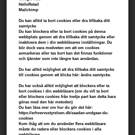
HelloRetail
324,00
SEK
324,00
SEK
Mailchimp
Du kan alltid ta bort cookies eller dra tillbaka ditt
samtycke
Du kan blockera eller ta bort cookies på denna
webbplats genom att dra tillbaka ditt samtycke eller
inaktivera dem i din webbläsares inställningar. Du
bör dock vara medveten om att om cookies
avmarkeras eller tas bort kan det finnas funktioner
och tjänster som inte längre kan användas.
Du har alltid möjlighet att dra tillbaka ditt samtycke
till cookies genom att klicka här: ändra samtycke.
Du har också alltid möjlighet att blockera eller ta
bort cookies i din webbläsare (om du vill ta bort
eller blockera cookies från tredje part kan detta bara
epiic nr 17 Volumize'it
epiic nr 18 Smooth'it Leave-in
göras med den här metoden)
Powder Spray 30ml
Lotion 150ml
Du kan läsa mer om hur du gör det här:
https://erhvervsstyrelsen.dk/saadan-undgaar-du-
324,00
SEK
324,00
SEK
cookies
Kom ihåg att om du använder flera webbläsare
måste du radera eller blockera cookies i alla
webbläsare.