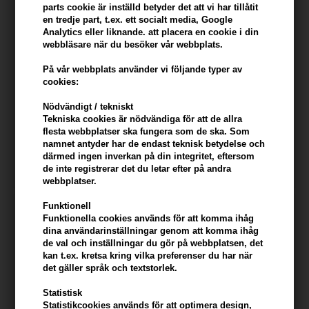
parts cookie är inställd betyder det att vi har tillåtit
en tredje part, t.ex. ett socialt media, Google
Analytics eller liknande. att placera en cookie i din
webbläsare när du besöker vår webbplats.
På vår webbplats använder vi följande typer av
cookies:
Nödvändigt / tekniskt
epiic nr 11 Shine?it Hair
epiic nr 12 Curl?it Cream
Tekniska cookies är nödvändiga för att de allra
Serum 100ml
150ml
flesta webbplatser ska fungera som de ska. Som
324,00
SEK
324,00
SEK
namnet antyder har de endast teknisk betydelse och
därmed ingen inverkan på din integritet, eftersom
de inte registrerar det du letar efter på andra
webbplatser.
Funktionell
Funktionella cookies används för att komma ihåg
dina användarinställningar genom att komma ihåg
de val och inställningar du gör på webbplatsen, det
kan t.ex. kretsa kring vilka preferenser du har när
det gäller språk och textstorlek.
Statistisk
Statistikcookies används för att optimera design,