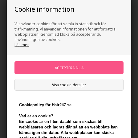
Coola Clear Skin Mineral
Coola Refreshing Water Stick
Sunscreen SPF30 - 33ml
SPF50 - 22g
Cookie information
359,00
SEK
Ej i lager
Vi använder cookies för att samla in statistik och för
trafikmätning. Vi använder informationen för att förbättra
webbplatsen. Genom att klicka på accepterar du
användningen av cookies.
Läs mer
Visa cookie-detaljer
Cookiepolicy för Hair247.se
COOLA Classic Face Lotion
Coola Classic Body Lotion
Vad är en cookie?
SPF50 Fragrance Free 50ml
Guava Mango SPF50 - 148ml
En cookie är en liten datafil som skickas till
330,00
SEK
330,00
SEK
webbläsaren och lagras där så att en webbplats kan
känna igen din dator. Alla webbplatser kan skicka