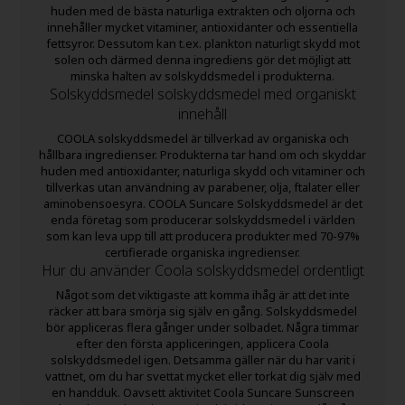
huden med de bästa naturliga extrakten och oljorna och
innehåller mycket vitaminer, antioxidanter och essentiella
fettsyror. Dessutom kan t.ex. plankton naturligt skydd mot
solen och därmed denna ingrediens gör det möjligt att
minska halten av solskyddsmedel i produkterna.
Solskyddsmedel solskyddsmedel med organiskt
innehåll
COOLA solskyddsmedel är tillverkad av organiska och
hållbara ingredienser. Produkterna tar hand om och skyddar
huden med antioxidanter, naturliga skydd och vitaminer och
tillverkas utan användning av parabener, olja, ftalater eller
aminobensoesyra. COOLA Suncare Solskyddsmedel är det
enda företag som producerar solskyddsmedel i världen
som kan leva upp till att producera produkter med 70-97%
certifierade organiska ingredienser.
Hur du använder Coola solskyddsmedel ordentligt
Något som det viktigaste att komma ihåg är att det inte
räcker att bara smörja sig själv en gång. Solskyddsmedel
bör appliceras flera gånger under solbadet. Några timmar
efter den första appliceringen, applicera Coola
solskyddsmedel igen. Detsamma gäller när du har varit i
vattnet, om du har svettat mycket eller torkat dig själv med
en handduk. Oavsett aktivitet Coola Suncare Sunscreen