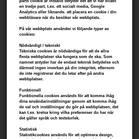
parts cookie är inställd betyder det att vi har tillåtit
en tredje part, t.ex. ett socialt media, Google
Analytics eller liknande. att placera en cookie i din
webbläsare när du besöker vår webbplats.
På vår webbplats använder vi följande typer av
cookies:
Nödvändigt / tekniskt
Tekniska cookies är nödvändiga för att de allra
COOLA Liplux Lip Balm SPF 30
COOLA Makeup Setting Spray
flesta webbplatser ska fungera som de ska. Som
- Original
SPF30 With Green Tea & Aloe
namnet antyder har de endast teknisk betydelse och
44ml
därmed ingen inverkan på din integritet, eftersom
172,00
SEK
388,00
SEK
de inte registrerar det du letar efter på andra
webbplatser.
Funktionell
Funktionella cookies används för att komma ihåg
dina användarinställningar genom att komma ihåg
de val och inställningar du gör på webbplatsen, det
kan t.ex. kretsa kring vilka preferenser du har när
det gäller språk och textstorlek.
Statistisk
Statistikcookies används för att optimera design,