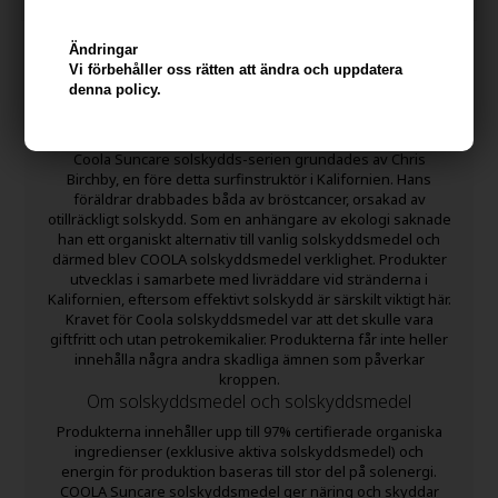
Ändringar
Vi förbehåller oss rätten att ändra och uppdatera
denna policy.
Historien bakom COOLA solskyddsmedel
Coola Suncare solskydds-serien grundades av Chris
Birchby, en före detta surfinstruktör i Kalifornien. Hans
föräldrar drabbades båda av bröstcancer, orsakad av
otillräckligt solskydd. Som en anhängare av ekologi saknade
han ett organiskt alternativ till vanlig solskyddsmedel och
därmed blev COOLA solskyddsmedel verklighet. Produkter
utvecklas i samarbete med livräddare vid stränderna i
Kalifornien, eftersom effektivt solskydd är särskilt viktigt här.
Kravet för Coola solskyddsmedel var att det skulle vara
giftfritt och utan petrokemikalier. Produkterna får inte heller
innehålla några andra skadliga ämnen som påverkar
kroppen.
Om solskyddsmedel och solskyddsmedel
Produkterna innehåller upp till 97% certifierade organiska
ingredienser (exklusive aktiva solskyddsmedel) och
energin för produktion baseras till stor del på solenergi.
COOLA Suncare solskyddsmedel ger näring och skyddar