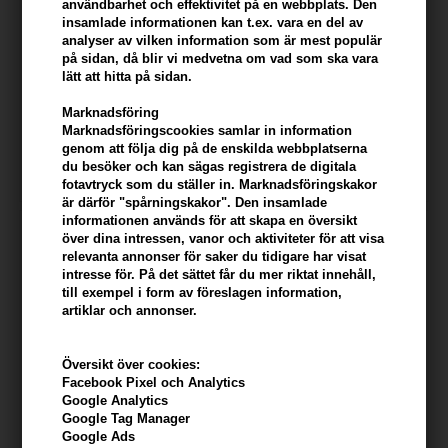
användbarhet och effektivitet på en webbplats. Den
insamlade informationen kan t.ex. vara en del av
analyser av vilken information som är mest populär
på sidan, då blir vi medvetna om vad som ska vara
lätt att hitta på sidan.
Coola Radical Recovery
Coola Scalp & Hair Mist SPF 30
Moisturizing Lotion 148 ml
Sunscreen 59ml
Marknadsföring
Marknadsföringscookies samlar in information
315,00
SEK
359,00
SEK
genom att följa dig på de enskilda webbplatserna
du besöker och kan sägas registrera de digitala
fotavtryck som du ställer in. Marknadsföringskakor
är därför "spårningskakor". Den insamlade
informationen används för att skapa en översikt
över dina intressen, vanor och aktiviteter för att visa
relevanta annonser för saker du tidigare har visat
intresse för. På det sättet får du mer riktat innehåll,
till exempel i form av föreslagen information,
artiklar och annonser.
Översikt över cookies:
Facebook Pixel och Analytics
Google Analytics
Google Tag Manager
Google Ads
Coola Classic Face Lotion
Coola Mineral Face Matte