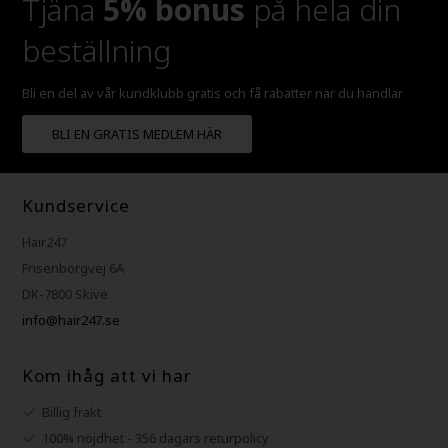
Tjäna
5% bonus
på hela din
beställning
Bli en del av vår kundklubb gratis och få rabatter när du handlar
BLI EN GRATIS MEDLEM HÄR
Kundservice
Hair247
Frisenborgvej 6A
DK-7800 Skive
info@hair247.se
Kom ihåg att vi har
Billig frakt
100% nöjdhet - 356 dagars returpolicy