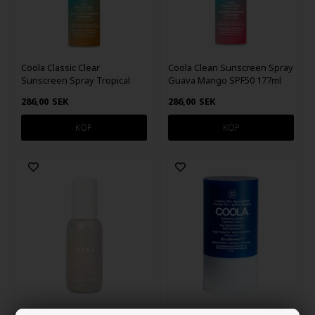
Coola Classic Clear
Coola Clean Sunscreen Spray
Sunscreen Spray Tropical
Guava Mango SPF50 177ml
Coconut SPF30 - 177ml
286,00
SEK
286,00
SEK