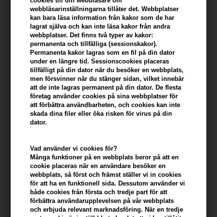
cookies till din webbläsare om
webbläsarinställningarna tillåter det. Webbplatser
kan bara läsa information från kakor som de har
lagrat själva och kan inte läsa kakor från andra
webbplatser. Det finns två typer av kakor:
permanenta och tillfälliga (sessionskakor).
Permanenta kakor lagras som en fil på din dator
under en längre tid. Sessionscookies placeras
tillfälligt på din dator när du besöker en webbplats,
men försvinner när du stänger sidan, vilket innebär
att de inte lagras permanent på din dator. De flesta
företag använder cookies på sina webbplatser för
att förbättra användbarheten, och cookies kan inte
skada dina filer eller öka risken för virus på din
dator.
COOLA Hydrating Sunscreen
Coola Liplux Hydrating Lip Oil
Lotion Fragrance Free 148ml
SPF30 - 3,2ml
Vad använder vi cookies för?
330,00
SEK
228,00
SEK
Många funktioner på en webbplats beror på att en
cookie placeras när en användare besöker en
webbplats, så först och främst ställer vi in ​​cookies
för att ha en funktionell sida. Dessutom använder vi
både cookies från första och tredje part för att
förbättra användarupplevelsen på vår webbplats
och erbjuda relevant marknadsföring. När en tredje