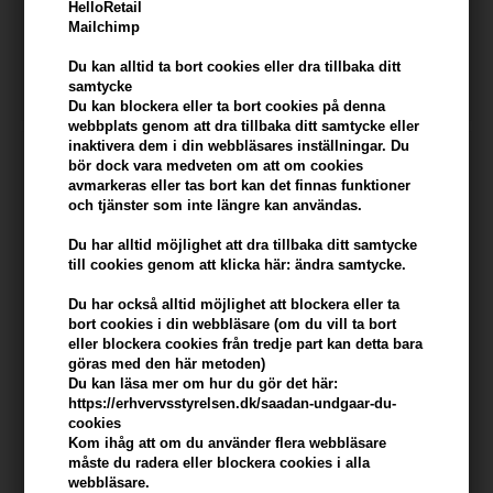
HelloRetail
SPF50 White Tea 50ml
Cucumber SPF30 - 50ml
Mailchimp
Ej i lager
Ej i lager
Du kan alltid ta bort cookies eller dra tillbaka ditt
samtycke
Du kan blockera eller ta bort cookies på denna
webbplats genom att dra tillbaka ditt samtycke eller
inaktivera dem i din webbläsares inställningar. Du
bör dock vara medveten om att om cookies
avmarkeras eller tas bort kan det finnas funktioner
och tjänster som inte längre kan användas.
Du har alltid möjlighet att dra tillbaka ditt samtycke
till cookies genom att klicka här: ändra samtycke.
Du har också alltid möjlighet att blockera eller ta
bort cookies i din webbläsare (om du vill ta bort
eller blockera cookies från tredje part kan detta bara
göras med den här metoden)
Du kan läsa mer om hur du gör det här:
Coola Mineral Face SPF30
Coola Classic Body Spray Pina
https://erhvervsstyrelsen.dk/saadan-undgaar-du-
Matte Tint Moisturizer 50ml
Colada SPF30 - 177ml
cookies
Ej i lager
Ej i lager
Kom ihåg att om du använder flera webbläsare
måste du radera eller blockera cookies i alla
webbläsare.