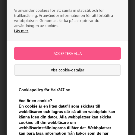
142,00
SEK
185,00
SEK
Vi använder cookies för att samla in statistik och för
trafikmätning. Vi använder informationen för att förbättra
webbplatsen. Genom att klicka på accepterar du
användningen av cookies.
Läs mer
Visa cookie-detaljer
Cookiepolicy för Hair247.se
Affinage Mode Funky Styler
Asp Mode Glam Rock 75ml
Vad är en cookie?
75ml
En cookie är en liten datafil som skickas till
webbläsaren och lagras där så att en webbplats kan
417,00
SEK
142,00
SEK
känna igen din dator. Alla webbplatser kan skicka
cookies till din webbläsare om
webbläsarinställningarna tillåter det. Webbplatser
kan bara läsa information från kakor som de har