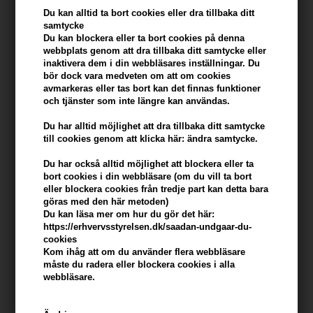
Ej i lager
Ej i lager
Du kan alltid ta bort cookies eller dra tillbaka ditt
samtycke
Du kan blockera eller ta bort cookies på denna
webbplats genom att dra tillbaka ditt samtycke eller
inaktivera dem i din webbläsares inställningar. Du
bör dock vara medveten om att om cookies
247Price
avmarkeras eller tas bort kan det finnas funktioner
och tjänster som inte längre kan användas.
Du har alltid möjlighet att dra tillbaka ditt samtycke
till cookies genom att klicka här: ändra samtycke.
Du har också alltid möjlighet att blockera eller ta
bort cookies i din webbläsare (om du vill ta bort
eller blockera cookies från tredje part kan detta bara
göras med den här metoden)
Du kan läsa mer om hur du gör det här:
ASP Mode Airloader Ultra
https://erhvervsstyrelsen.dk/saadan-undgaar-du-
Strong Hairspray 600ml
cookies
Kom ihåg att om du använder flera webbläsare
Ej i lager
måste du radera eller blockera cookies i alla
webbläsare.