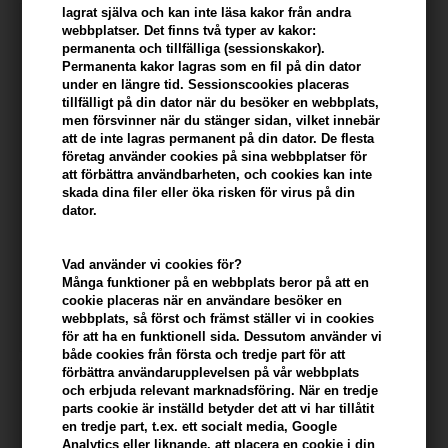
lagrat själva och kan inte läsa kakor från andra
webbplatser. Det finns två typer av kakor:
permanenta och tillfälliga (sessionskakor).
Permanenta kakor lagras som en fil på din dator
under en längre tid. Sessionscookies placeras
tillfälligt på din dator när du besöker en webbplats,
men försvinner när du stänger sidan, vilket innebär
att de inte lagras permanent på din dator. De flesta
företag använder cookies på sina webbplatser för
att förbättra användbarheten, och cookies kan inte
skada dina filer eller öka risken för virus på din
dator.
Asp Mode Root Booster
Affinage Mode Revive-Me
200ml
Dry Shampoo 300 ml
Vad använder vi cookies för?
Många funktioner på en webbplats beror på att en
171,00
SEK
127,00
SEK
cookie placeras när en användare besöker en
webbplats, så först och främst ställer vi in ​​cookies
för att ha en funktionell sida. Dessutom använder vi
både cookies från första och tredje part för att
förbättra användarupplevelsen på vår webbplats
och erbjuda relevant marknadsföring. När en tredje
parts cookie är inställd betyder det att vi har tillåtit
en tredje part, t.ex. ett socialt media, Google
Analytics eller liknande. att placera en cookie i din