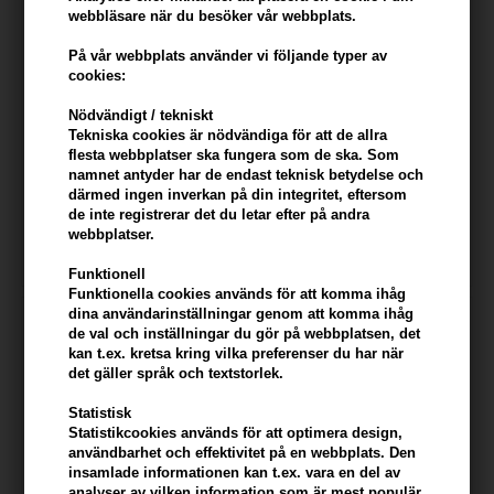
webbläsare när du besöker vår webbplats.
På vår webbplats använder vi följande typer av
cookies:
Nödvändigt / tekniskt
Tekniska cookies är nödvändiga för att de allra
flesta webbplatser ska fungera som de ska. Som
Affinage Mode Salt Spray 250
Asp Mode Waxworks Dry
namnet antyder har de endast teknisk betydelse och
ml
Wax Hairspray 200ml
därmed ingen inverkan på din integritet, eftersom
185,00
SEK
185,00
SEK
de inte registrerar det du letar efter på andra
webbplatser.
Funktionell
Funktionella cookies används för att komma ihåg
dina användarinställningar genom att komma ihåg
de val och inställningar du gör på webbplatsen, det
kan t.ex. kretsa kring vilka preferenser du har när
det gäller språk och textstorlek.
Statistisk
Statistikcookies används för att optimera design,
användbarhet och effektivitet på en webbplats. Den
insamlade informationen kan t.ex. vara en del av
analyser av vilken information som är mest populär