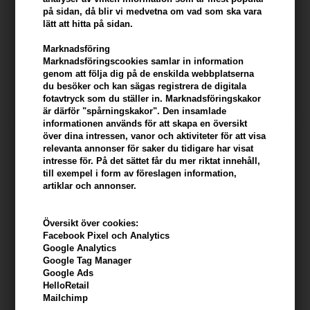
på sidan, då blir vi medvetna om vad som ska vara
lätt att hitta på sidan.
Asp Mode Wonder Dust 20gr
Affinage Mode Airloader Ultra
Marknadsföring
Strong Hairspray 300ml
Marknadsföringscookies samlar in information
142,00
SEK
142,00
SEK
genom att följa dig på de enskilda webbplatserna
du besöker och kan sägas registrera de digitala
fotavtryck som du ställer in. Marknadsföringskakor
är därför "spårningskakor". Den insamlade
informationen används för att skapa en översikt
över dina intressen, vanor och aktiviteter för att visa
relevanta annonser för saker du tidigare har visat
intresse för. På det sättet får du mer riktat innehåll,
till exempel i form av föreslagen information,
artiklar och annonser.
Översikt över cookies:
Facebook Pixel och Analytics
Google Analytics
Google Tag Manager
Google Ads
A.S.P. Mode Curl Cream
Affinage Mode Tasty Paste 75
HelloRetail
Firming Cream 125ml
ml
Mailchimp