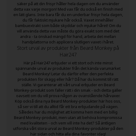
säker på att din frisyr håller hela dagen om du använder
detta vax varje morgon! Med vax får du också en finish med
en lätt glans. Inte bara får du en underbar frisyr hela dagen,
du får faktiskt mjukare hår också. Vaxet innehåller
bambuextrakt som både skyddar och mjukar håret! Om du
vill använda detta vax måste du göra exakt som med det
andra - ta önskad mängd för hand, arbeta det mellan
handplattorna och applicera slutligen vaxet i håret.
Stort urval av produkter från Beard Monkey på
Hair247
Här på Hair247 erbjuder vi ett stort och inte minst
spännande urval av produkter från det kända varumärket
Beard Monkey! Letar du därför efter den perfekta
produkten för skägg eller hår? Då har du kommit till rätt
ställe. Vi garanterar att vårt urval erbjuder en Beard
Monkey-produkt som faller rätt i din smak - och detta gäller
oavsett om du vill prova någon av ovanstående hårvaxer.
Köp också dina nya Beard Monkey-produkter här hos oss,
så ser vi till att du alltid får ett bra erbjudande på vägen.
Således har du möjlighet att komma hem med en billig
Beard Monkey-produkt, men utan att behöva kompromissa
med kvaliteten - och vem vill inte ha det? Så äntligen
utforska vårt stora urval av Beard Monkey-produkter på den
här sidan och hitta alla dina favoriter idag!