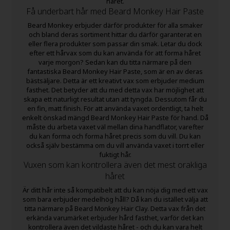
håret.
Få underbart hår med Beard Monkey Hair Paste
Beard Monkey erbjuder därför produkter för alla smaker
och bland deras sortiment hittar du därför garanterat en
eller flera produkter som passar din smak. Letar du dock
efter ett hårvax som du kan använda för att forma håret
varje morgon? Sedan kan du titta närmare på den
fantastiska Beard Monkey Hair Paste, som är en av deras
bästsäljare. Detta är ett kreativt vax som erbjuder medium
fasthet. Det betyder att du med detta vax har möjlighet att
skapa ett naturligt resultat utan att tyngda. Dessutom får du
en fin, matt finish. För att använda vaxet ordentligt, ta helt
enkelt önskad mängd Beard Monkey Hair Paste för hand. Då
måste du arbeta vaxet väl mellan dina handflator, varefter
du kan forma och forma håret precis som du vill. Du kan
också själv bestämma om du vill använda vaxet i torrt eller
fuktigt hår.
Vuxen som kan kontrollera även det mest orakliga
håret
Är ditt hår inte så kompatibelt att du kan nöja dig med ett vax
som bara erbjuder medelhög håll? Då kan du istället välja att
titta närmare på Beard Monkey Hair Clay. Detta vax från det
erkända varumärket erbjuder hård fasthet, varför det kan
kontrollera även det vildaste håret - och du kan vara helt