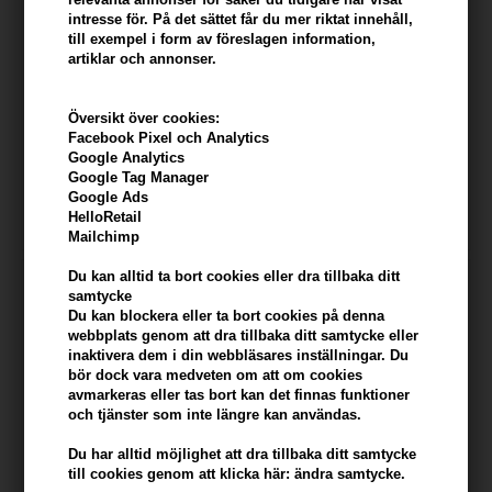
intresse för. På det sättet får du mer riktat innehåll,
till exempel i form av föreslagen information,
artiklar och annonser.
Översikt över cookies:
Beard Monkey Beard
Beard Monkey Beard
Facebook Pixel och Analytics
Shampoo Orange &
Shampoo Sweet Tobacco
Google Analytics
Cinnamon 100ml
100ml
171,00
SEK
185,00
SEK
Google Tag Manager
Google Ads
HelloRetail
Mailchimp
Du kan alltid ta bort cookies eller dra tillbaka ditt
samtycke
Du kan blockera eller ta bort cookies på denna
webbplats genom att dra tillbaka ditt samtycke eller
inaktivera dem i din webbläsares inställningar. Du
bör dock vara medveten om att om cookies
avmarkeras eller tas bort kan det finnas funktioner
och tjänster som inte längre kan användas.
Du har alltid möjlighet att dra tillbaka ditt samtycke
till cookies genom att klicka här: ändra samtycke.