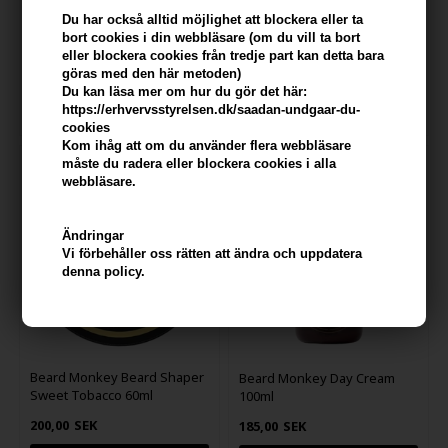
Du har också alltid möjlighet att blockera eller ta
Beard Monkey Beard Shaper
Beard Monkey Beard Shaper
bort cookies i din webbläsare (om du vill ta bort
Licorice 60ml
Orange / Cinnamon 60ml
eller blockera cookies från tredje part kan detta bara
200,00
SEK
214,00
SEK
göras med den här metoden)
Du kan läsa mer om hur du gör det här:
https://erhvervsstyrelsen.dk/saadan-undgaar-du-
cookies
Kom ihåg att om du använder flera webbläsare
måste du radera eller blockera cookies i alla
webbläsare.
Ändringar
Vi förbehåller oss rätten att ändra och uppdatera
denna policy.
Beard Monkey Beard Shaper
Beard Monkey Day Cream
Sweet Tobacco 60ml
100ml
200,00
SEK
185,00
SEK