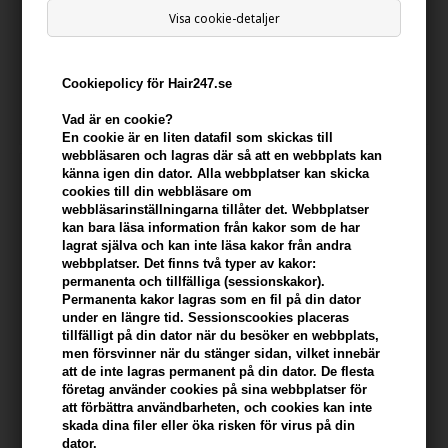
Visa cookie-detaljer
Beard Monkey Aftershave
Beard Monkey Beard & Hair
Lotion 100ml
Oil Orange / Cinnamon 50ml
200,00
SEK
214,00
SEK
Cookiepolicy för Hair247.se
Vad är en cookie?
En cookie är en liten datafil som skickas till
webbläsaren och lagras där så att en webbplats kan
känna igen din dator. Alla webbplatser kan skicka
cookies till din webbläsare om
webbläsarinställningarna tillåter det. Webbplatser
kan bara läsa information från kakor som de har
lagrat själva och kan inte läsa kakor från andra
webbplatser. Det finns två typer av kakor:
permanenta och tillfälliga (sessionskakor).
Permanenta kakor lagras som en fil på din dator
under en längre tid. Sessionscookies placeras
tillfälligt på din dator när du besöker en webbplats,
men försvinner när du stänger sidan, vilket innebär
att de inte lagras permanent på din dator. De flesta
Beard Monkey Beard
Beard Monkey Beard
företag använder cookies på sina webbplatser för
Conditioner Licorice 100ml
Conditioner Orange &
att förbättra användbarheten, och cookies kan inte
Cinnamon 100ml
skada dina filer eller öka risken för virus på din
171,00
SEK
171,00
SEK
dator.