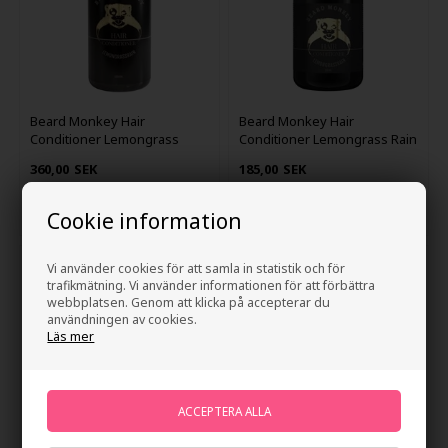
Beard Monkey Hair
Beard Monkey Hair
Conditioner Lemongrass
Conditioner Lemongrass Rain
1000ml
250ml
360,00
SEK
185,00
SEK
Cookie information
Vi använder cookies för att samla in statistik och för
trafikmätning. Vi använder informationen för att förbättra
webbplatsen. Genom att klicka på accepterar du
användningen av cookies.
Läs mer