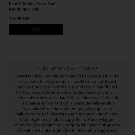
Beard Monkey Silver Rain
Deodorant 50ml
142,00
SEK
Historien om Beard Monkey
Beard Monkey kommer, som sagt, från Sverige och är ett
vårdmärke för varje modern man. Historien om Beard
Monkey börjar redan 2015 när grundarna Alexander och
Markus lanserade varumärket. Sedan dess har den blivit
större och större, och i dag är Beard Monkey således ett
varumärke som är känt och älskat över hela världen.
Varumärkets breda sortiment gör att många olika
målgrupper också påverkas. Det finns produkter för alla -
både dig med och utan skägg. Beard Monkey lägger
därmed en dygd i att kunna erbjuda dig bästa möjliga vård
oavsett om du letar efter vård för ansiktet, skägget eller