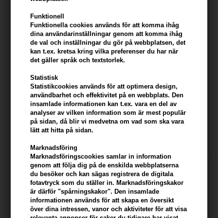
Funktionell
Funktionella cookies används för att komma ihåg
dina användarinställningar genom att komma ihåg
de val och inställningar du gör på webbplatsen, det
kan t.ex. kretsa kring vilka preferenser du har när
det gäller språk och textstorlek.
Statistisk
Statistikcookies används för att optimera design,
användbarhet och effektivitet på en webbplats. Den
Beard Monkey Beard Oil
Beard Monkey Beard
insamlade informationen kan t.ex. vara en del av
Sweet Tobacco 50ml
Shampoo Licorice 100ml
analyser av vilken information som är mest populär
på sidan, då blir vi medvetna om vad som ska vara
214,00
SEK
171,00
SEK
lätt att hitta på sidan.
Marknadsföring
Marknadsföringscookies samlar in information
genom att följa dig på de enskilda webbplatserna
du besöker och kan sägas registrera de digitala
fotavtryck som du ställer in. Marknadsföringskakor
är därför "spårningskakor". Den insamlade
informationen används för att skapa en översikt
över dina intressen, vanor och aktiviteter för att visa
relevanta annonser för saker du tidigare har visat