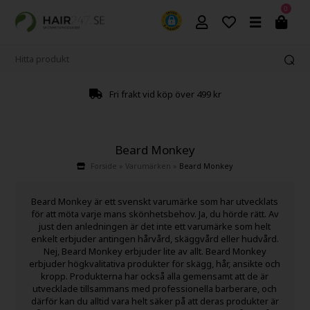
0
r 499 kr
2-4 arbetsdagars leveransti
Beard Monkey
Forside
»
Varumärken
»
Beard Monkey
Beard Monkey är ett svenskt varumärke som har utvecklats
för att möta varje mans skönhetsbehov. Ja, du hörde rätt. Av
just den anledningen är det inte ett varumärke som helt
enkelt erbjuder antingen hårvård, skäggvård eller hudvård.
Nej, Beard Monkey erbjuder lite av allt. Beard Monkey
erbjuder högkvalitativa produkter för skägg, hår, ansikte och
kropp. Produkterna har också alla gemensamt att de är
utvecklade tillsammans med professionella barberare, och
därför kan du alltid vara helt säker på att deras produkter är