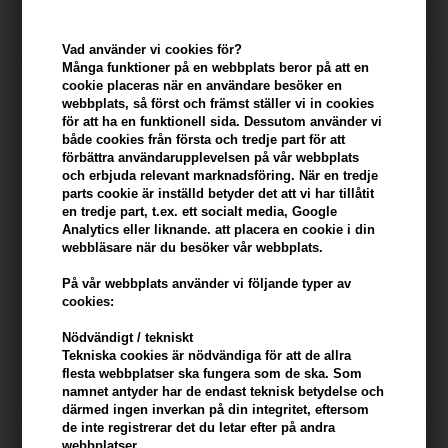
Vad använder vi cookies för?
Många funktioner på en webbplats beror på att en
cookie placeras när en användare besöker en
webbplats, så först och främst ställer vi in ​​cookies
för att ha en funktionell sida. Dessutom använder vi
både cookies från första och tredje part för att
förbättra användarupplevelsen på vår webbplats
och erbjuda relevant marknadsföring. När en tredje
parts cookie är inställd betyder det att vi har tillåtit
en tredje part, t.ex. ett socialt media, Google
Analytics eller liknande. att placera en cookie i din
webbläsare när du besöker vår webbplats.
På vår webbplats använder vi följande typer av
Beard Monkey Beard
Beard Monkey Beard Oil
cookies:
Conditioner Sweet Tobacco
Licorice 50ml
100ml
Nödvändigt / tekniskt
185,00
SEK
228,00
SEK
Tekniska cookies är nödvändiga för att de allra
flesta webbplatser ska fungera som de ska. Som
namnet antyder har de endast teknisk betydelse och
därmed ingen inverkan på din integritet, eftersom
de inte registrerar det du letar efter på andra
webbplatser.