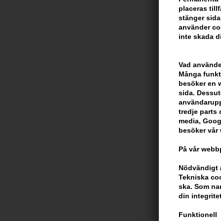
placeras til
stänger sida
använder coo
inte skada di
Vad använder
Många funkti
besöker en we
sida. Dessut
användarupp
tredje parts c
media, Googl
besöker vår
Clean Rain Pa
På vår webbp
579,00
SEK
Nödvändigt /
Tekniska coo
ska. Som na
din integrite
Funktionell