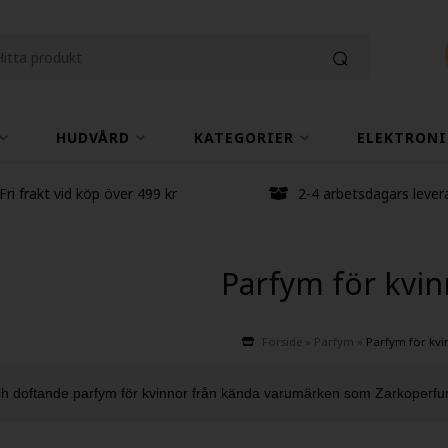
HUDVÅRD
KATEGORIER
ELEKTRONI
Fri frakt vid köp över 499 kr
2-4 arbetsdagars lever
Parfym för kvi
Forside
»
Parfym
»
Parfym för kvi
h doftande parfym för kvinnor från kända varumärken som Zarkoperfu