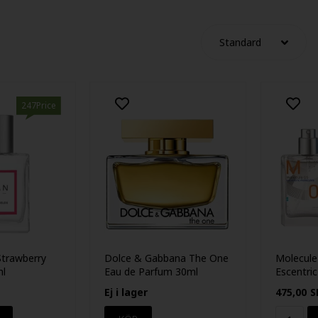
247Price
Strawberry
Dolce & Gabbana The One
Molecule 
ml
Eau de Parfum 30ml
Escentri
Ej i lager
475,00
S