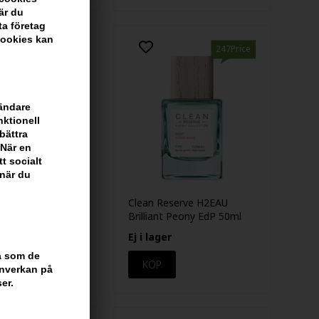
är du
ta företag
cookies kan
247Price
247Price
vändare
nktionell
bättra
 När en
tt socialt
 när du
serve H2EAU
Clean Reserve H2EAU
 Peony EdP 10ml
Brilliant Peony EdP 50ml
EK
Ej i lager
ra som de
inverkan på
er.