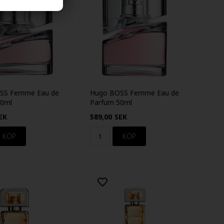
SS Femme Eau de
Hugo BOSS Femme Eau de
30ml
Parfum 50ml
EK
589,00
SEK