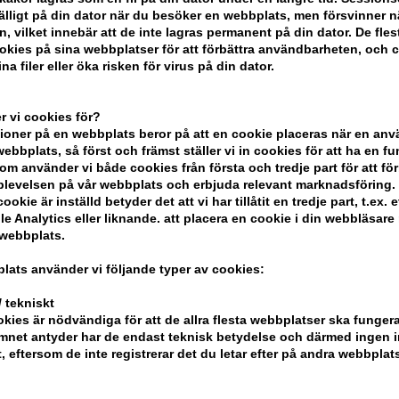
lfälligt på din dator när du besöker en webbplats, men försvinner n
n, vilket innebär att de inte lagras permanent på din dator. De fles
kies på sina webbplatser för att förbättra användbarheten, och 
na filer eller öka risken för virus på din dator.
 vi cookies för?
oner på en webbplats beror på att en cookie placeras när en an
bbplats, så först och främst ställer vi in ​​cookies för att ha en fu
om använder vi både cookies från första och tredje part för att för
levelsen på vår webbplats och erbjuda relevant marknadsföring.
ookie är inställd betyder det att vi har tillåtit en tredje part, t.ex. e
e Analytics eller liknande. att placera en cookie i din webbläsare
 webbplats.
rfume 30ml
Clean Rain Parfume 60 ml
Clean Re
lats använder vi följande typer av cookies:
Brilliant
869,00
SEK
326,00
S
 tekniskt
kies är nödvändiga för att de allra flesta webbplatser ska funge
mnet antyder har de endast teknisk betydelse och därmed ingen 
t, eftersom de inte registrerar det du letar efter på andra webbplats