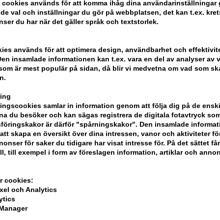
 cookies används för att komma ihåg dina användarinställningar
e val och inställningar du gör på webbplatsen, det kan t.ex. kret
nser du har när det gäller språk och textstorlek.
kies används för att optimera design, användbarhet och effektivit
en insamlade informationen kan t.ex. vara en del av analyser av v
som är mest populär på sidan, då blir vi medvetna om vad som ska 
n.
ing
ngscookies samlar in information genom att följa dig på de ensk
en Green Tea
Escentric Molecules
Escentri
a du besöker och kan sägas registrera de digitala fotavtryck som
e Mist 236ml
Molecule 01 - 30ml Cased
Molecule
föringskakor är därför "spårningskakor". Den insamlade informa
100ml
att skapa en översikt över dina intressen, vanor och aktiviteter för
Ej i lager
Ej i lage
onser för saker du tidigare har visat intresse för. På det sättet få
ll, till exempel i form av föreslagen information, artiklar och annon
r cookies:
xel och Analytics
ytics
 Manager