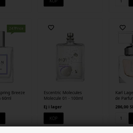
247Price
Spring Breeze
Escentric Molecules
Karl Lag
m 60ml
Molecule 01 - 100ml
de Parfu
Ej i lager
286,00
S