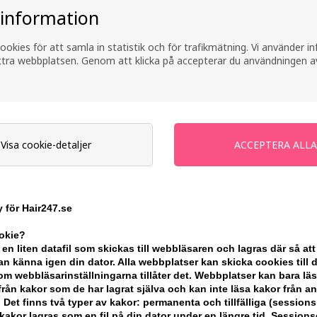
 information
ookies för att samla in statistik och för trafikmätning. Vi använder 
ättra webbplatsen. Genom att klicka på accepterar du användningen a
Visa cookie-detaljer
 de Parfum
Clean Classic Apple
Clean Cla
Blossom Eau de Parfum
Blossom 
 för Hair247.se
30ml
60ml
 pris:
579,00
SEK
869,00
S
ookie?
 en liten datafil som skickas till webbläsaren och lagras där så att
: 30.07.26 -
n känna igen din dator. Alla webbplatser kan skicka cookies till 
m webbläsarinställningarna tillåter det. Webbplatser kan bara lä
från kakor som de har lagrat själva och kan inte läsa kakor från a
 Det finns två typer av kakor: permanenta och tillfälliga (sessions
akor lagras som en fil på din dator under en längre tid. Session