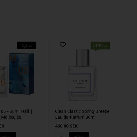
Nyhet
247Price
05 - 30ml refill |
Clean Classic Spring Breeze
c Molecules
Eau de Parfum 30ml
EK
460,00
SEK