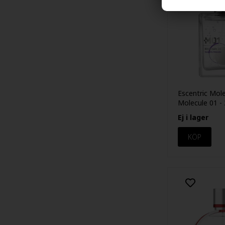
Escentric Mol
Molecule 01 - 3
Ej i lager