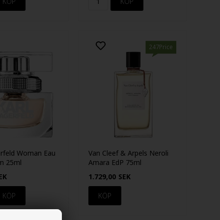
247Price
erfeld Woman Eau
Van Cleef & Arpels Neroli
m 25ml
Amara EdP 75ml
EK
1.729,00
SEK