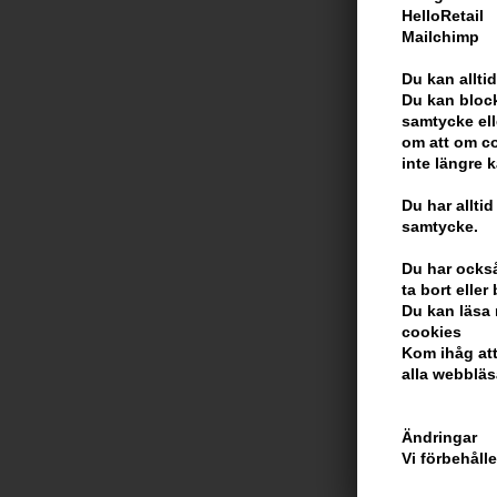
HelloRetail
Mailchimp
Du kan alltid
Du kan block
samtycke ell
om att om co
inte längre 
Van Cleef & Ar
Du har alltid
Doré Edp 75
samtycke.
2.101,00
SEK
Du har också 
ta bort elle
Du kan läsa 
cookies
Kom ihåg att
alla webbläs
Ändringar
Vi förbehåll