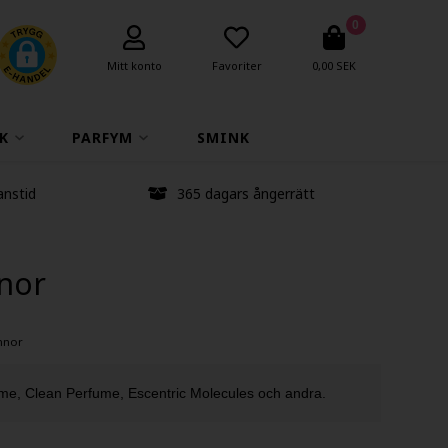
0
Mitt konto
Favoriter
0,00 SEK
K
PARFYM
SMINK
anstid
365 dagars ångerrätt
nnor
nnor
me, Clean Perfume, Escentric Molecules och andra.