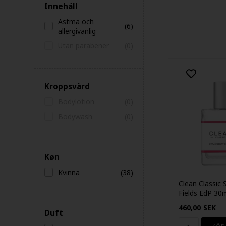
Innehåll
Astma och
(6)
allergivänlig
Utan parabener
(0)
Kroppsvård
Bodylotion
(0)
Bodywash
(0)
Køn
Kvinna
(38)
Clean Classic 
Fields EdP 30
460,00
SEK
Duft