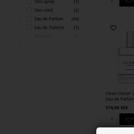
Deo spray
(1)
Deo stick
(2)
Eau de Parfum
(44)
Eau de Toilette
(7)
Molecule
(0)
Clean Classic 
Eau de Parfu
576,00
SEK