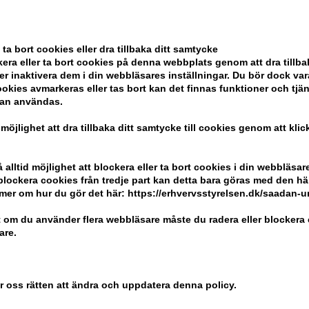
 ta bort cookies eller dra tillbaka ditt samtycke
era eller ta bort cookies på denna webbplats genom att dra tillbak
er inaktivera dem i din webbläsares inställningar. Du bör dock v
okies avmarkeras eller tas bort kan det finnas funktioner och tjä
kan användas.
pels Bois
Ærlig P01 Eau de Parfum
Clean Cla
 möjlighet att dra tillbaka ditt samtycke till cookies genom att kli
m
15ml (Roll-on)
Edp 60ml
Tidigare lägsta pris: 485,00
723,00
S
alltid möjlighet att blockera eller ta bort cookies i din webbläsare
436,00
SEK
r blockera cookies från tredje part kan detta bara göras med den h
Erbjudandet gäller: 30.07.26 -
mer om hur du gör det här: https://erhvervsstyrelsen.dk/saadan-
13.08.26
 om du använder flera webbläsare måste du radera eller blockera 
are.
er oss rätten att ändra och uppdatera denna policy.