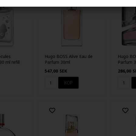
ecules
Hugo BOSS Alive Eau de
Hugo BO
0 ml refill
Parfum 30ml
Parfum 
547,00
SEK
286,00
S