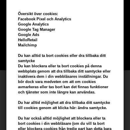
Översikt över cookies:
Tjäna
5% bonus
på hela din
Facebook Pixel och Analytics
Google Analytics
Google Tag Manager
beställning
Google Ads
HelloRetail
Mailchimp
Bli en del av vår kundklubb gratis och få rabatter när du handlar
Du kan alltid ta bort cookies eller dra tillbaka ditt
BLI EN GRATIS MEDLEM HÄR
samtycke
Du kan blockera eller ta bort cookies på denna
webbplats genom att dra tillbaka ditt samtycke eller
inaktivera dem i din webbläsares inställningar. Du
Kundservice
bör dock vara medveten om att om cookies
avmarkeras eller tas bort kan det finnas funktioner
Hair247
och tjänster som inte längre kan användas.
Frisenborgvej 6A
Du har alltid möjlighet att dra tillbaka ditt samtycke
DK-7800 Skive
till cookies genom att klicka här: ändra samtycke.
info@hair247.se
Du har också alltid möjlighet att blockera eller ta
bort cookies i din webbläsare (om du vill ta bort
Kom ihåg att vi har
eller blockera cookies från tredje part kan detta bara