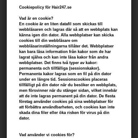
Cookiepolicy för Hair247.se
Vad är en cookie?
En cookie är en liten datafil som skickas till
webbläsaren och lagras där så att en webbplats kan
känna igen din dator. Alla webbplatser kan skicka
cookies till din webbläsare om
webbläsarinställningarna tillåter det. Webbplatser
kan bara läsa information från kakor som de har
lagrat själva och kan inte läsa kakor från andra
webbplatser. Det finns två typer av kakor:
Hugo BOSS Femme Eau de Parfum 50ml
permanenta och tillfälliga (sessionskakor).
Varumärken
»
Hugo Boss
Brand:
Hugo Boss
Permanenta kakor lagras som en fil på din dator
under en längre tid. Sessionscookies placeras
589,00
SEK
tillfälligt på din dator när du besöker en webbplats,
men försvinner när du stänger sidan, vilket innebär
att de inte lagras permanent på din dator. De flesta
företag använder cookies på sina webbplatser för
-
+
att förbättra användbarheten, och cookies kan inte
skada dina filer eller öka risken för virus på din
dator.
I lager
- Leveranstid: 2-3 arbetsdagar
Du tjänar
29 Bonuskronor
på köp av denna artikel -
Visa mitt
Vad använder vi cookies för?