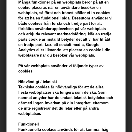
konto
Många funktioner på en webbplats beror på att en
cookie placeras när en användare besöker en
webbplats, så först och främst ställer vi in ​​cookies
KÖP FÖR YTTERLIGARE 499,00 SEK OCH FÅ FRI FRAKT
499 SEK
för att ha en funktionell sida. Dessutom använder vi
både cookies från första och tredje part för att
förbättra användarupplevelsen på vår webbplats
och erbjuda relevant marknadsföring. När en tredje
Beskrivning
Recensioner
parts cookie är inställd betyder det att vi har tillåtit
en tredje part, t.ex. ett socialt media, Google
Hugo BOSS Femme Eau de Parfum är en mjuk och romantisk doft
Analytics eller liknande. att placera en cookie i din
webbläsare när du besöker vår webbplats.
som hyllar femininitet och elegans. Med blommiga toner av fresia,
lilja och bulgarisk ros i kombination med en varm, krämig bas
På vår webbplats använder vi följande typer av
skapar denna parfym en subtil och harmonisk doft som är perfekt
cookies:
för både dag och kväll.
Nödvändigt / tekniskt
Tekniska cookies är nödvändiga för att de allra
Egenskaper
flesta webbplatser ska fungera som de ska. Som
- Feminin och elegant blomdoft
namnet antyder har de endast teknisk betydelse och
därmed ingen inverkan på din integritet, eftersom
- Noter av fresia, mandarin, lilja och bulgarisk ros
de inte registrerar det du letar efter på andra
- Mjuk, krämig bas med varma undertoner
webbplatser.
- Passar både till vardags och festliga tillfällen
- Lätt och harmonisk doftprofil
Funktionell
- Klassisk och sofistikerad flacon
Funktionella cookies används för att komma ihåg