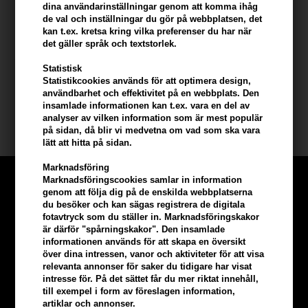
dina användarinställningar genom att komma ihåg
de val och inställningar du gör på webbplatsen, det
Användning
kan t.ex. kretsa kring vilka preferenser du har när
det gäller språk och textstorlek.
- Spraya på pulspunkter som nacke och handleder - Applicera på
torr och ren hud för bästa resultat - Använd efter bad eller innan
Statistisk
du klär på dig - Använd dagligen eller vid romantiska tillfällen
Statistikcookies används för att optimera design,
Storlek: 50ml.
användbarhet och effektivitet på en webbplats. Den
insamlade informationen kan t.ex. vara en del av
analyser av vilken information som är mest populär
Hugo Boss Parfym
på sidan, då blir vi medvetna om vad som ska vara
lätt att hitta på sidan.
Marknadsföring
Marknadsföringscookies samlar in information
genom att följa dig på de enskilda webbplatserna
du besöker och kan sägas registrera de digitala
fotavtryck som du ställer in. Marknadsföringskakor
är därför "spårningskakor". Den insamlade
informationen används för att skapa en översikt
över dina intressen, vanor och aktiviteter för att visa
relevanta annonser för saker du tidigare har visat
intresse för. På det sättet får du mer riktat innehåll,
till exempel i form av föreslagen information,
artiklar och annonser.