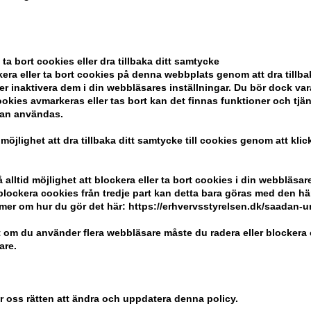
 ta bort cookies eller dra tillbaka ditt samtycke
era eller ta bort cookies på denna webbplats genom att dra tillbak
er inaktivera dem i din webbläsares inställningar. Du bör dock v
okies avmarkeras eller tas bort kan det finnas funktioner och tjä
y Butter
Zenz Lotus Body Butter
Zenz Pur
kan användas.
200ml
 möjlighet att dra tillbaka ditt samtycke till cookies genom att kli
 pris: 433,00
Tidigare lägsta pris: 433,00
Tidigare 
303,00
SEK
171,00
S
: 30.07.26 -
Erbjudandet gäller: 30.07.26 -
Erbjudandet
alltid möjlighet att blockera eller ta bort cookies i din webbläsare
13.08.26
13.08.26
r blockera cookies från tredje part kan detta bara göras med den h
mer om hur du gör det här: https://erhvervsstyrelsen.dk/saadan-
 om du använder flera webbläsare måste du radera eller blockera 
are.
er oss rätten att ändra och uppdatera denna policy.