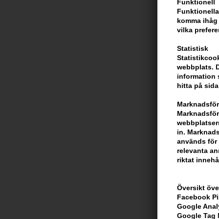
Funktionell
Funktionella
komma ihåg d
vilka prefere
Statistisk
Statistikcoo
webbplats. D
Zenz Pure Ni
information 
50ml
hitta på sida
Tidigare lägsta
Marknadsför
404,00
SEK
Marknadsföri
Erbjudandet gäller
webbplatsern
13.08.26
in. Marknads
används för 
relevanta ann
riktat innehå
Översikt öve
Facebook Pi
Google Anal
Google Tag