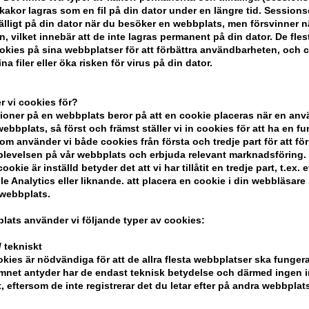
akor lagras som en fil på din dator under en längre tid. Session
lfälligt på din dator när du besöker en webbplats, men försvinner n
n, vilket innebär att de inte lagras permanent på din dator. De fles
kies på sina webbplatser för att förbättra användbarheten, och 
na filer eller öka risken för virus på din dator.
 vi cookies för?
od Face
Zenz Pure Eye Cream 15ml
Zenz Pur
oner på en webbplats beror på att en cookie placeras när en an
SPF15 - 
bbplats, så först och främst ställer vi in ​​cookies för att ha en fu
 pris: 723,00
Tidigare lägsta pris: 433,00
Tidigare 
om använder vi både cookies från första och tredje part för att för
303,00
SEK
404,00
S
levelsen på vår webbplats och erbjuda relevant marknadsföring.
: 30.07.26 -
Erbjudandet gäller: 30.07.26 -
Erbjudandet
ookie är inställd betyder det att vi har tillåtit en tredje part, t.ex. e
13.08.26
13.08.26
e Analytics eller liknande. att placera en cookie i din webbläsare
 webbplats.
lats använder vi följande typer av cookies:
 tekniskt
kies är nödvändiga för att de allra flesta webbplatser ska funge
mnet antyder har de endast teknisk betydelse och därmed ingen 
t, eftersom de inte registrerar det du letar efter på andra webbplats