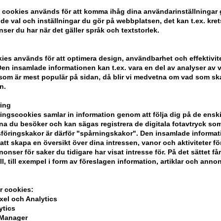
 cookies används för att komma ihåg dina användarinställningar
e val och inställningar du gör på webbplatsen, det kan t.ex. kret
nser du har när det gäller språk och textstorlek.
kies används för att optimera design, användbarhet och effektivit
en insamlade informationen kan t.ex. vara en del av analyser av v
ght Cream
Zenz Cloud Night Cream
som är mest populär på sidan, då blir vi medvetna om vad som ska 
Zenz Pur
50ml
n.
 pris: 578,00
Tidigare lägsta pris: 578,00
Tidigare 
ing
404,00
SEK
201,00
S
ngscookies samlar in information genom att följa dig på de ensk
: 30.07.26 -
Erbjudandet gäller: 30.07.26 -
Erbjudandet
a du besöker och kan sägas registrera de digitala fotavtryck som
13.08.26
13.08.26
föringskakor är därför "spårningskakor". Den insamlade informa
att skapa en översikt över dina intressen, vanor och aktiviteter för
onser för saker du tidigare har visat intresse för. På det sättet få
ll, till exempel i form av föreslagen information, artiklar och annon
r cookies:
xel och Analytics
ytics
 Manager