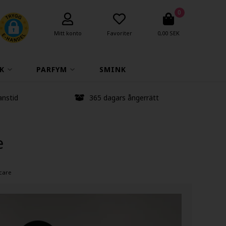
0
Mitt konto
Favoriter
0,00 SEK
K
PARFYM
SMINK
anstid
365 dagars ångerrätt
e
care