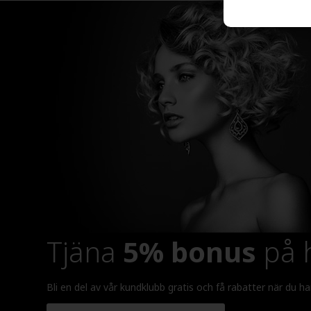
Tjäna
5% bonus
på h
Bli en del av vår kundklubb gratis och få rabatter när du ha