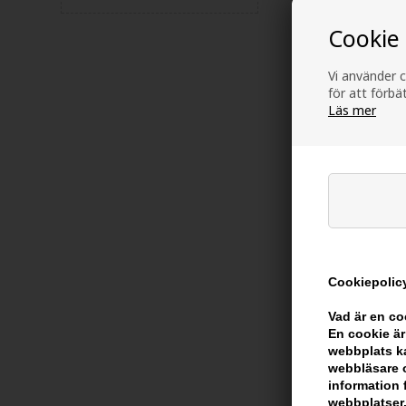
Cookie
Vi använder c
för att förb
Läs mer
Zenz Patchouli
Foam 100ml
Tidigare lägsta
201,00
SEK
Erbjudandet gäller
13.08.26
Cookiepolicy
Vad är en c
En cookie är
webbplats ka
webbläsare o
information 
webbplatser.