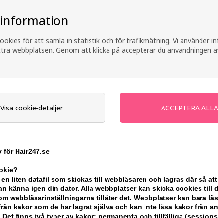
 information
ookies för att samla in statistik och för trafikmätning. Vi använder 
ättra webbplatsen. Genom att klicka på accepterar du användningen a
Zenz Pure Clay Face Mask
 Micellar
Zenz Juni
100ml
Mask 90
Ej i lager
 pris: 288,00
Tidigare 
201,00
S
Visa cookie-detaljer
: 30.07.26 -
Erbjudandet
13.08.26
 för Hair247.se
ookie?
 en liten datafil som skickas till webbläsaren och lagras där så att
n känna igen din dator. Alla webbplatser kan skicka cookies till 
m webbläsarinställningarna tillåter det. Webbplatser kan bara lä
från kakor som de har lagrat själva och kan inte läsa kakor från a
 Det finns två typer av kakor: permanenta och tillfälliga (sessions