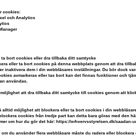
ela din beställning
r cookies:
xel och Analytics
ytics
 Manager
ndlar
 ta bort cookies eller dra tillbaka ditt samtycke
era eller ta bort cookies på denna webbplats genom att dra tillbak
er inaktivera dem i din webbläsares inställningar. Du bör dock v
okies avmarkeras eller tas bort kan det finnas funktioner och tjä
Kundservice
Kom ihåg att
kan användas.
 möjlighet att dra tillbaka ditt samtycke till cookies genom att kli
Hair247
Billig frakt
Frisenborgvej 6A
100% nöjdhet -
alltid möjlighet att blockera eller ta bort cookies i din webbläsare
DK-7800 Skive
r blockera cookies från tredje part kan detta bara göras med den h
info@hair247.se
mer om hur du gör det här: https://erhvervsstyrelsen.dk/saadan-
 om du använder flera webbläsare måste du radera eller blockera 