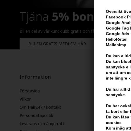
Tjäna
5% bonus
på h
Översikt öve
Facebook Pi
Google Anal
Google Tag
Bli en del av vår kundklubb gratis och få rabatter när du ha
Google Ads
HelloRetail
BLI EN GRATIS MEDLEM HÄR
Mailchimp
Du kan alltid
Du kan block
samtycke ell
om att om co
Information
inte längre 
Du har alltid
Förstasida
samtycke.
Villkor
Du har också 
Om Hair247 / kontakt
ta bort elle
Persondatapolitik
Du kan läsa 
cookies
Leverans och ångerrätt
Kom ihåg att