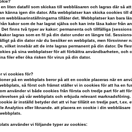
ookie?
- Hårprodukterna i serien innehåller alla
 en liten datafil som skickas till webbläsaren och lagras där så att
- Marula Oil är en naturlig ingred
n känna igen din dator. Alla webbplatser kan skicka cookies till 
- oljan är rik på skyddande antioxi
m webbläsarinställningarna tillåter det. Webbplatser kan bara lä
- har en mycket omtänksam effekt p
från kakor som de har lagrat själva och kan inte läsa kakor från a
 Det finns två typer av kakor: permanenta och tillfälliga (sessions
akor lagras som en fil på din dator under en längre tid. Session
lfälligt på din dator när du besöker en webbplats, men försvinner n
n, vilket innebär att de inte lagras permanent på din dator. De fles
kies på sina webbplatser för att förbättra användbarheten, och 
na filer eller öka risken för virus på din dator.
 vi cookies för?
oner på en webbplats beror på att en cookie placeras när en an
bbplats, så först och främst ställer vi in ​​cookies för att ha en fu
om använder vi både cookies från första och tredje part för att för
levelsen på vår webbplats och erbjuda relevant marknadsföring.
Produkterna i Paul Mitchell M
ookie är inställd betyder det att vi har tillåtit en tredje part, t.ex. e
åller endast ett fåtal produkter. En av de mest populära produkterna i serie
e Analytics eller liknande. att placera en cookie i din webbläsare
 har en mjukgörande effekt på håret. Dessutom erbjuder serien schampo och
 webbplats.
är fria från parabener och sulfat
lats använder vi följande typer av cookies:
De läckra produkterna från Paul Mitchell Marula Oil lämnar håret välskött 