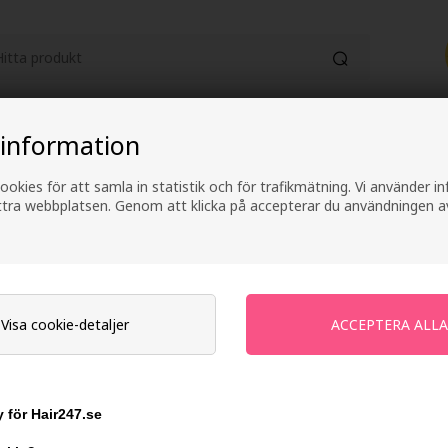
HUDVÅRD
KATEGORIER
ELEKTRONI
 information
ookies för att samla in statistik och för trafikmätning. Vi använder 
Fri frakt vid köp över 499 kr
2-4 arbetsdagars lever
ättra webbplatsen. Genom att klicka på accepterar du användningen a
Paul Mitchell Maru
Visa cookie-detaljer
Forside
»
Varumärken
»
Paul Mitchell
»
Paul Mi
 Mitchell Marula Oil är Paul Mitchell lyxiga hårvårdsserie. Produkterna är 
 för Hair247.se
Paul Mitchell Marula Oil eg