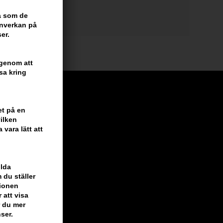
et etc. här
ra som de
inverkan på
er.
 genom att
sa kring
et på en
ilken
vara lätt att
ilda
 du ställer
tionen
 att visa
r du mer
ser.