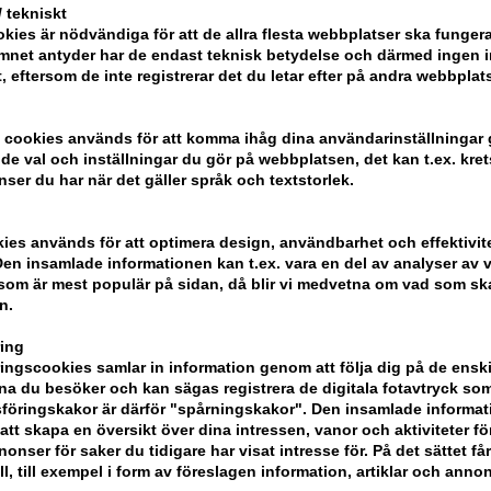
 tekniskt
Se det andra
Paul Mitchell schampot, vax
kies är nödvändiga för att de allra flesta webbplatser ska funge
mnet antyder har de endast teknisk betydelse och därmed ingen 
t, eftersom de inte registrerar det du letar efter på andra webbplats
 cookies används för att komma ihåg dina användarinställningar
e val och inställningar du gör på webbplatsen, det kan t.ex. kret
nser du har när det gäller språk och textstorlek.
kies används för att optimera design, användbarhet och effektivit
en insamlade informationen kan t.ex. vara en del av analyser av v
som är mest populär på sidan, då blir vi medvetna om vad som ska 
n.
ing
ngscookies samlar in information genom att följa dig på de ensk
a du besöker och kan sägas registrera de digitala fotavtryck som
föringskakor är därför "spårningskakor". Den insamlade informa
att skapa en översikt över dina intressen, vanor och aktiviteter för
onser för saker du tidigare har visat intresse för. På det sättet få
ll, till exempel i form av föreslagen information, artiklar och annon