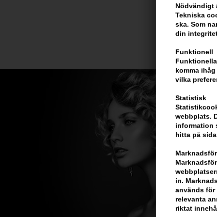
Nödvändigt /
Tekniska coo
ska. Som na
din integrite
Funktionell
Funktionella
komma ihåg d
vilka prefere
Statistisk
Statistikcoo
webbplats. D
information 
hitta på sida
Marknadsför
Marknadsföri
webbplatsern
in. Marknads
används för 
relevanta ann
riktat innehå