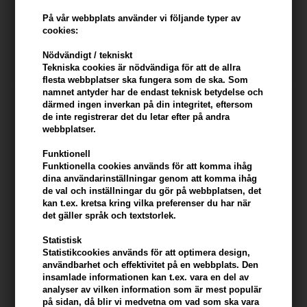
Kerastase Gloss Absolu Bain
Kerastase Gloss Absolu Bain
Hydra-Glaze Shampoo 250ml
Hydra-Glaze Shampoo 500ml
På vår webbplats använder vi följande typer av
cookies:
344,00
SEK
576,00
SEK
Nödvändigt / tekniskt
Tekniska cookies är nödvändiga för att de allra
flesta webbplatser ska fungera som de ska. Som
namnet antyder har de endast teknisk betydelse och
247Price
därmed ingen inverkan på din integritet, eftersom
de inte registrerar det du letar efter på andra
webbplatser.
Funktionell
Funktionella cookies används för att komma ihåg
dina användarinställningar genom att komma ihåg
de val och inställningar du gör på webbplatsen, det
kan t.ex. kretsa kring vilka preferenser du har när
det gäller språk och textstorlek.
Statistisk
Kerastase Gloss Absolu Bain
Kerastase Gloss Absolu
Statistikcookies används för att optimera design,
Hydra-Glaze Shampoo 500ml
Fondant Insta Glaze
användbarhet och effektivitet på en webbplats. Den
Refill
Conditioner 250ml
insamlade informationen kan t.ex. vara en del av
504,00
SEK
417,00
SEK
analyser av vilken information som är mest populär
på sidan, då blir vi medvetna om vad som ska vara