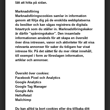
lätt att hitta på sidan.
Marknadsföring
247Price
Marknadsföringscookies samlar in information
genom att följa dig på de enskilda webbplatserna
du besöker och kan sägas registrera de digitala
fotavtryck som du ställer in. Marknadsföringskakor
är därför "spårningskakor". Den insamlade
informationen används för att skapa en översikt
över dina intressen, vanor och aktiviteter för att visa
relevanta annonser för saker du tidigare har visat
intresse för. På det sättet får du mer riktat innehåll,
till exempel i form av föreslagen information,
artiklar och annonser.
Kerastase Gloss Absolu
Glaze Drops 45ml
Översikt över cookies:
Facebook Pixel och Analytics
446,00
SEK
Google Analytics
Google Tag Manager
Google Ads
HelloRetail
Mailchimp
Du kan alltid ta bort cookies eller dra tillbaka ditt