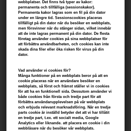
webbplatser. Det finns två typer av kakor:
permanenta och tillfälliga (sessionskakor).
Permanenta kakor lagras som en fil på din dator
under en längre tid. Sessionscookies placeras
tillfälligt på din dator när du besöker en webbplats,
Kerastase Gloss Absolu
Kerastase Gloss Absolu Anti-
men försvinner när du stänger sidan, vilket innebär
Masque Crème Hydra-Glaze
Frizz Glaze Milk 190ml
att de inte lagras permanent på din dator. De flesta
200ml
företag använder cookies på sina webbplatser för
605,00
SEK
417,00
SEK
att förbättra användbarheten, och cookies kan inte
skada dina filer eller öka risken för virus på din
dator.
Vad använder vi cookies för?
247Price
Många funktioner på en webbplats beror på att en
cookie placeras när en användare besöker en
webbplats, så först och främst ställer vi in ​​cookies
för att ha en funktionell sida. Dessutom använder vi
både cookies från första och tredje part för att
förbättra användarupplevelsen på vår webbplats
och erbjuda relevant marknadsföring. När en tredje
parts cookie är inställd betyder det att vi har tillåtit
en tredje part, t.ex. ett socialt media, Google
Analytics eller liknande. att placera en cookie i din
webbläsare när du besöker vår webbplats.