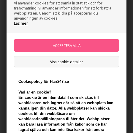
Vi använder cookies för att samla in statistik och för
trafikmätning. Vi använder informationen för att förbättra
webbplatsen. Genom att klicka på accepterar du
användningen av cookies.
Läs mer
Kerastase Gloss Absolu Bain
Kerastase Gloss Absolu
Crème Hydra-Glaze 250ml
Frizz-Glaze Cream 240ml
Visa cookie-detaljer
313,00
SEK
504,00
SEK
Cookiepolicy för Hair247.se
Vad är en cookie?
En cookie är en liten datafil som skickas till
webbläsaren och lagras där så att en webbplats kan
känna igen din dator. Alla webbplatser kan skicka
cookies till din webbläsare om
webbläsarinställningarna tillåter det. Webbplatser
kan bara läsa information från kakor som de har
lagrat själva och kan inte läsa kakor från andra