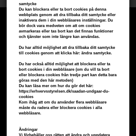
samtycke
Du kan blockera eller ta bort cookies på denna
webbplats genom att dra tillbaka ditt samtycke eller
inaktivera dem i din webbläsares inställningar. Du
bör dock vara medveten om att om cookies
avmarkeras eller tas bort kan det finnas funktioner
och tjänster som inte längre kan användas.
Du har alltid möjlighet att dra tillbaka ditt samtycke
till cookies genom att klicka här: ändra samtycke.
Du har också alltid möjlighet att blockera eller ta
bort cookies i din webbläsare (om du vill ta bort
eller blockera cookies från tredje part kan detta bara
göras med den här metoden)
Du kan läsa mer om hur du gör det här:
https://erhvervsstyrelsen.dk/saadan-undgaar-du-
Tjäna
5% bonus
på hela din
cookies
Kom ihåg att om du använder flera webbläsare
beställning
måste du radera eller blockera cookies i alla
webbläsare.
Bli en del av vår kundklubb gratis och få rabatter när du handlar
Ändringar
Vi förbehåller oss rätten att ändra och uppdatera