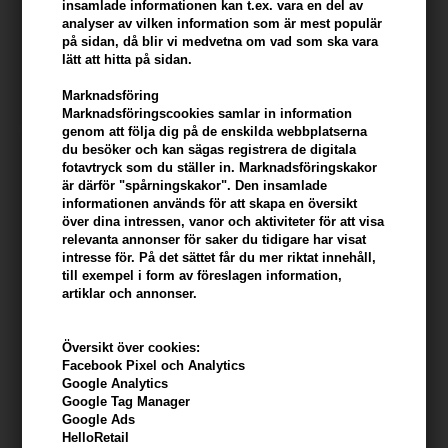
insamlade informationen kan t.ex. vara en del av
Maria Nila Coils & Curls Oil In
Maria Nila Coils & Curls
analyser av vilken information som är mest populär
Cream 100ml
Luscious Curl Definer 125ml
på sidan, då blir vi medvetna om vad som ska vara
325,00
SEK
299,00
SEK
lätt att hitta på sidan.
Marknadsföring
Marknadsföringscookies samlar in information
genom att följa dig på de enskilda webbplatserna
du besöker och kan sägas registrera de digitala
fotavtryck som du ställer in. Marknadsföringskakor
är därför "spårningskakor". Den insamlade
informationen används för att skapa en översikt
över dina intressen, vanor och aktiviteter för att visa
relevanta annonser för saker du tidigare har visat
intresse för. På det sättet får du mer riktat innehåll,
till exempel i form av föreslagen information,
artiklar och annonser.
Översikt över cookies:
epiic nr 12 Curl?it Cream
Maria Nila Coils & Curls
Facebook Pixel och Analytics
150ml
Weightless Curl Definer
Google Analytics
125ml
Google Tag Manager
324,00
SEK
299,00
SEK
Google Ads
HelloRetail