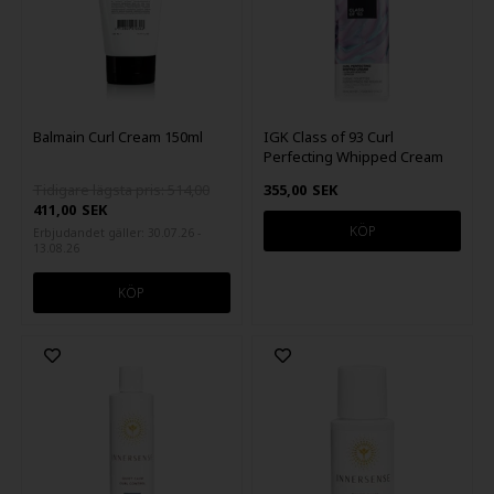
Balmain Curl Cream 150ml
IGK Class of 93 Curl
Perfecting Whipped Cream
165ml
Tidigare lägsta pris: 514,00
355,00
SEK
411,00
SEK
Erbjudandet gäller: 30.07.26 -
13.08.26