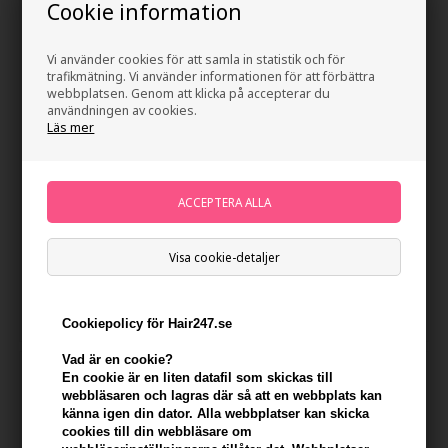
Cookie information
Vi använder cookies för att samla in statistik och för
trafikmätning. Vi använder informationen för att förbättra
webbplatsen. Genom att klicka på accepterar du
användningen av cookies.
Läs mer
Loreal Tecni Art Flex Curl
Revlon Style Masters
Bounce (Bouncy & Tender)
Fanaticurls 150ml
Visa cookie-detaljer
150ml
195,00
SEK
142,00
SEK
Cookiepolicy för Hair247.se
Vad är en cookie?
En cookie är en liten datafil som skickas till
webbläsaren och lagras där så att en webbplats kan
känna igen din dator. Alla webbplatser kan skicka
cookies till din webbläsare om