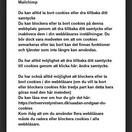
Mailchimp
Du kan alltid ta bort cookies eller dra tillbaka ditt
samtycke
Du kan blockera eller ta bort cookies på denna
webbplats genom att dra tillbaka ditt samtycke eller
inaktivera dem i din webbläsares inställningar. Du
bör dock vara medveten om att om cookies
avmarkeras eller tas bort kan det finnas funktioner
och tjänster som inte längre kan användas.
Du har alltid möjlighet att dra tillbaka ditt samtycke
till cookies genom att klicka här: ändra samtycke.
Du har också alltid möjlighet att blockera eller ta
Waterclouds Curl Cream
Organic Hairspa Curl Shape
bort cookies i din webbläsare (om du vill ta bort
150ml
Activator 150ml
eller blockera cookies från tredje part kan detta bara
göras med den här metoden)
244,00
SEK
Tidigare lägsta pris: 301,00
Du kan läsa mer om hur du gör det här:
226,00
SEK
https://erhvervsstyrelsen.dk/saadan-undgaar-du-
Erbjudandet gäller: 30.07.26 -
cookies
13.08.26
Kom ihåg att om du använder flera webbläsare
måste du radera eller blockera cookies i alla
webbläsare.