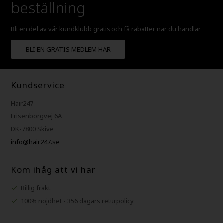
beställning
Bli en del av vår kundklubb gratis och få rabatter när du handlar
BLI EN GRATIS MEDLEM HÄR
Kundservice
Hair247
Frisenborgvej 6A
DK-7800 Skive
info@hair247.se
Kom ihåg att vi har
Billig frakt
100% nöjdhet - 356 dagars returpolicy