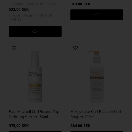
Tidigare lägsta pris: 710,00
319,00
SEK
532,00
SEK
Erbjudandet gäller: 30.07.26 -
13.08.26
Paul Mitchell Curl Round Trip
Milk_shake Curl Passion Curl
Defining Serum 150ml
Shaper 200 ml
375,00
SEK
384,00
SEK