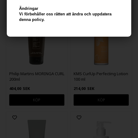
Ändringar
Vi förbehåller oss rätten att ändra och uppdatera
denna policy.
Philip Martins MORINGA CURL
KMS CurlUp Perfecting Lotion
200ml
100 ml
404,00
SEK
214,00
SEK