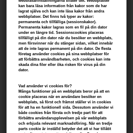
webbläsarinställningarna tillåter det. Webbplatser
kan bara läsa information från kakor som de har
lagrat själva och kan inte läsa kakor från andra
webbplatser. Det finns två typer av kakor:
permanenta och tillfälliga (sessionskakor).
Permanenta kakor lagras som en fil på din dator
under en längre tid. Sessionscookies placeras
tillfälligt på din dator när du besöker en webbplats,
Björk FORMA LOCKAR Curl
Revlon Style Masters Curly
men försvinner när du stänger sidan, vilket innebär
Defining Cream 150ml
Orbital 150ml
att de inte lagras permanent på din dator. De flesta
företag använder cookies på sina webbplatser för
244,00
SEK
142,00
SEK
att förbättra användbarheten, och cookies kan inte
skada dina filer eller öka risken för virus på din
dator.
Vad använder vi cookies för?
Många funktioner på en webbplats beror på att en
cookie placeras när en användare besöker en
webbplats, så först och främst ställer vi in ​​cookies
för att ha en funktionell sida. Dessutom använder vi
både cookies från första och tredje part för att
förbättra användarupplevelsen på vår webbplats
och erbjuda relevant marknadsföring. När en tredje
parts cookie är inställd betyder det att vi har tillåtit