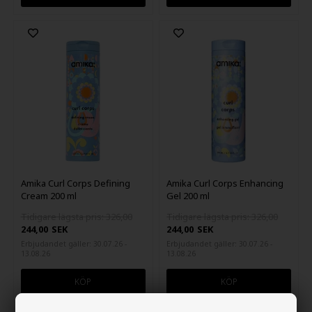
Amika Curl Corps Defining
Amika Curl Corps Enhancing
Cream 200 ml
Gel 200 ml
Tidigare lägsta pris: 326,00
Tidigare lägsta pris: 326,00
244,00
SEK
244,00
SEK
Erbjudandet gäller: 30.07.26 -
Erbjudandet gäller: 30.07.26 -
13.08.26
13.08.26