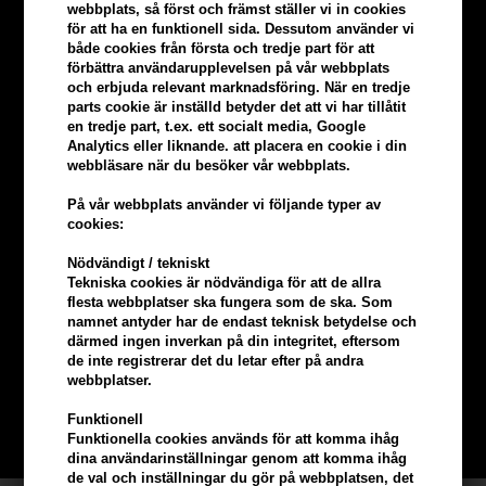
webbplats, så först och främst ställer vi in ​​cookies
för att ha en funktionell sida. Dessutom använder vi
både cookies från första och tredje part för att
förbättra användarupplevelsen på vår webbplats
och erbjuda relevant marknadsföring. När en tredje
parts cookie är inställd betyder det att vi har tillåtit
en tredje part, t.ex. ett socialt media, Google
Analytics eller liknande. att placera en cookie i din
webbläsare när du besöker vår webbplats.
På vår webbplats använder vi följande typer av
cookies:
Nödvändigt / tekniskt
Tekniska cookies är nödvändiga för att de allra
Tjäna
5% bonus
på hela din
flesta webbplatser ska fungera som de ska. Som
namnet antyder har de endast teknisk betydelse och
beställning
därmed ingen inverkan på din integritet, eftersom
de inte registrerar det du letar efter på andra
webbplatser.
Bli en del av vår kundklubb gratis och få rabatter när du handlar
Funktionell
BLI EN GRATIS MEDLEM HÄR
Funktionella cookies används för att komma ihåg
dina användarinställningar genom att komma ihåg
de val och inställningar du gör på webbplatsen, det