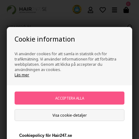
0
Cookie information
365 dagars ångerrätt
Vi använder cookies för att samla in statistik och för
trafikmätning. Vi använder informationen för att förbättra
webbplatsen. Genom att klicka på accepterar du
Moser Føn
användningen av cookies.
Forside
»
Varumärken
»
Moser Føn
Läs mer
Moser Protect
Professional hårtork är en stark hårtork
med många bra egenskaper.
Visa cookie-detaljer
Cookiepolicy för Hair247.se