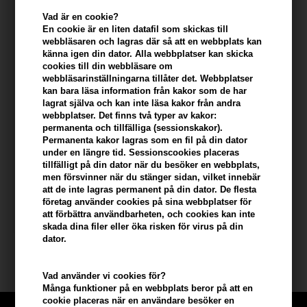
Vad är en cookie?
En cookie är en liten datafil som skickas till
webbläsaren och lagras där så att en webbplats kan
känna igen din dator. Alla webbplatser kan skicka
cookies till din webbläsare om
webbläsarinställningarna tillåter det. Webbplatser
kan bara läsa information från kakor som de har
lagrat själva och kan inte läsa kakor från andra
webbplatser. Det finns två typer av kakor:
permanenta och tillfälliga (sessionskakor).
Permanenta kakor lagras som en fil på din dator
under en längre tid. Sessionscookies placeras
Moser Protect 1500W
tillfälligt på din dator när du besöker en webbplats,
Føntørrer - Model 4360
men försvinner när du stänger sidan, vilket innebär
Ej i lager
att de inte lagras permanent på din dator. De flesta
företag använder cookies på sina webbplatser för
att förbättra användbarheten, och cookies kan inte
skada dina filer eller öka risken för virus på din
dator.
Vad använder vi cookies för?
Många funktioner på en webbplats beror på att en
cookie placeras när en användare besöker en