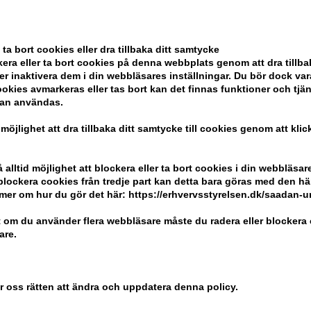
 Leave-in
Philip B Weightless
Philip B 
78ml
Conditioning Water™
Conditio
150ml
 ta bort cookies eller dra tillbaka ditt samtycke
 pris: 405,00
Tidigare lägsta pris: 594,00
Tidigare 
era eller ta bort cookies på denna webbplats genom att dra tillbak
445,00
SEK
195,00
S
er inaktivera dem i din webbläsares inställningar. Du bör dock v
: 30.07.26 -
Erbjudandet gäller: 30.07.26 -
Erbjudandet
okies avmarkeras eller tas bort kan det finnas funktioner och tjä
13.08.26
13.08.26
kan användas.
 möjlighet att dra tillbaka ditt samtycke till cookies genom att kli
alltid möjlighet att blockera eller ta bort cookies i din webbläsare
r blockera cookies från tredje part kan detta bara göras med den h
mer om hur du gör det här: https://erhvervsstyrelsen.dk/saadan-
 om du använder flera webbläsare måste du radera eller blockera 
are.
er oss rätten att ändra och uppdatera denna policy.