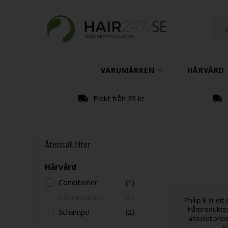
VARUMÄRKEN
HÅRVÅRD
Frakt från 39 kr
Återställ filter
Hårvård
Conditioner
(1)
Hårinpackning
(0)
Philip B är et
hårprodukter 
Schampo
(2)
absolut produ
h