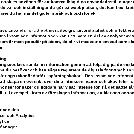
 cookies används för att komma ihåg dina användarinställningar
e val och inställningar du gör på webbplatsen, det kan t.ex. kret
ic Wood One
Philip B Santa Fe Hair +
Philip B 
nser du har när det gäller språk och textstorlek.
o 60ml
Body Shampoo 350 ml
Detangli
125ml
 pris: 142,00
Tidigare lägsta pris: 666,00
Tidigare 
500,00
SEK
304,00
S
kies används för att optimera design, användbarhet och effektivit
: 30.07.26 -
Erbjudandet gäller: 30.07.26 -
Erbjudandet
en insamlade informationen kan t.ex. vara en del av analyser av v
13.08.26
13.08.26
som är mest populär på sidan, då blir vi medvetna om vad som ska 
n.
ing
ngscookies samlar in information genom att följa dig på de ensk
a du besöker och kan sägas registrera de digitala fotavtryck som
föringskakor är därför "spårningskakor". Den insamlade informa
att skapa en översikt över dina intressen, vanor och aktiviteter för
onser för saker du tidigare har visat intresse för. På det sättet få
ll, till exempel i form av föreslagen information, artiklar och annon
r cookies:
xel och Analytics
ytics
 Manager