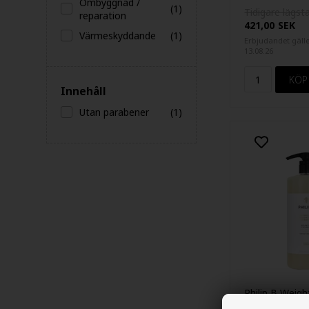
Ombyggnad /
(1)
Tidigare lägsta
reparation
421,00
SEK
Värmeskyddande
(1)
Erbjudandet gäller
13.08.26
Innehåll
Utan parabener
(1)
Philip B Weigh
Volumizing S