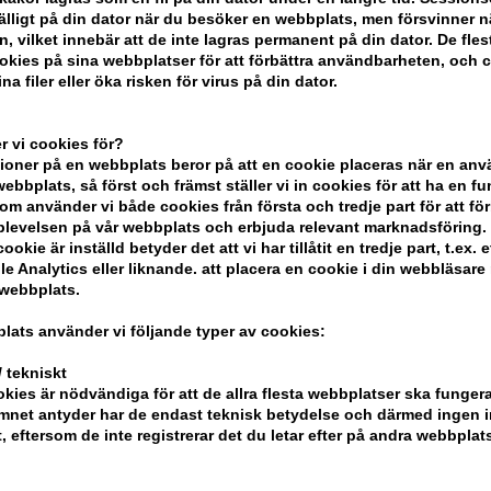
ian Amber
Philip B Russian Amber
Philip B 
lfälligt på din dator när du besöker en webbplats, men försvinner n
mpoo 350ml
Imperial Conditioner
Shampoo
n, vilket innebär att de inte lagras permanent på din dator. De fles
Creme 178ml
 pris:
Tidigare lägsta pris:
Tidigare 
kies på sina webbplatser för att förbättra användbarheten, och 
2.028,00
641,00
S
na filer eller öka risken för virus på din dator.
1.521,00
SEK
Erbjudandet
13.08.26
: 30.07.26 -
Erbjudandet gäller: 30.07.26 -
13.08.26
 vi cookies för?
oner på en webbplats beror på att en cookie placeras när en an
bbplats, så först och främst ställer vi in ​​cookies för att ha en fu
om använder vi både cookies från första och tredje part för att för
levelsen på vår webbplats och erbjuda relevant marknadsföring.
ookie är inställd betyder det att vi har tillåtit en tredje part, t.ex. e
e Analytics eller liknande. att placera en cookie i din webbläsare
 webbplats.
lats använder vi följande typer av cookies:
 tekniskt
kies är nödvändiga för att de allra flesta webbplatser ska funge
mnet antyder har de endast teknisk betydelse och därmed ingen 
t, eftersom de inte registrerar det du letar efter på andra webbplats