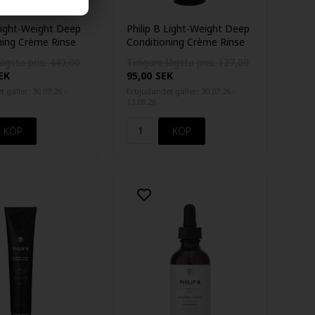
 Light-Weight Deep
Philip B Light-Weight Deep
ning Crème Rinse
Conditioning Crème Rinse
60ml
lägsta pris: 449,00
Tidigare lägsta pris: 127,00
EK
95,00
SEK
 gäller: 30.07.26 -
Erbjudandet gäller: 30.07.26 -
13.08.26