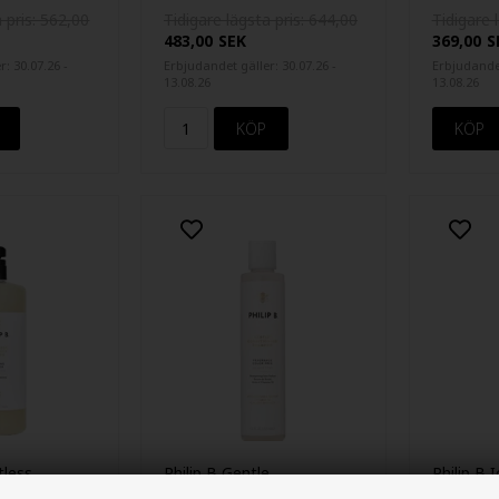
 pris: 562,00
Tidigare lägsta pris: 644,00
Tidigare 
483,00
SEK
369,00
S
: 30.07.26 -
Erbjudandet gäller: 30.07.26 -
Erbjudandet
13.08.26
13.08.26
tless
Philip B Gentle
Philip B 
hampoo
Conditioning Shampoo
Shampoo