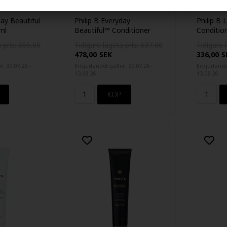
day Beautiful
Philip B Everyday
Philip B
ml
Beautiful™ Conditioner
Conditio
178ml
178ml
 pris: 565,00
Tidigare lägsta pris: 637,00
Tidigare 
478,00
SEK
336,00
S
: 30.07.26 -
Erbjudandet gäller: 30.07.26 -
Erbjudandet
13.08.26
13.08.26