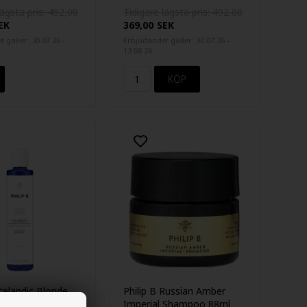
220ml
lägsta pris: 492,00
Tidigare lägsta pris: 492,00
EK
369,00
SEK
 gäller: 30.07.26 -
Erbjudandet gäller: 30.07.26 -
13.08.26
Icelandic Blonde
Philip B Russian Amber
 220ml
Imperial Shampoo 88ml