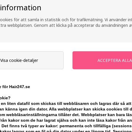
220ml
 information
 pris:
Tidigare lägsta pris: 492,00
Tidigare 
369,00
SEK
423,00
S
ookies för att samla in statistik och för trafikmätning. Vi använder 
Erbjudandet gäller: 30.07.26 -
Erbjudandet
13.08.26
13.08.26
ättra webbplatsen. Genom att klicka på accepterar du användningen a
: 30.07.26 -
Visa cookie-detaljer
 för Hair247.se
ookie?
 en liten datafil som skickas till webbläsaren och lagras där så att
n känna igen din dator. Alla webbplatser kan skicka cookies till 
m webbläsarinställningarna tillåter det. Webbplatser kan bara lä
från kakor som de har lagrat själva och kan inte läsa kakor från a
 Det finns två typer av kakor: permanenta och tillfälliga (sessions
akor lagras som en fil på din dator under en längre tid. Session