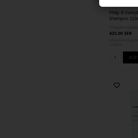
Philip B Every
Shampoo 220
Tidigare lägsta
423,00
SEK
Erbjudandet gäller
13.08.26