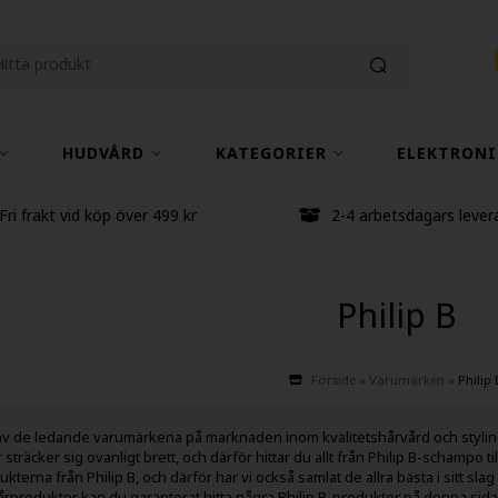
HUDVÅRD
KATEGORIER
ELEKTRONI
Fri frakt vid köp över 499 kr
2-4 arbetsdagars lever
Philip B
Forside
»
Varumärken
»
Philip
t av de ledande varumärkena på marknaden inom kvalitetshårvård och stylin
sträcker sig ovanligt brett, och därför hittar du allt från Philip B-schampo ti
kterna från Philip B, och därför har vi också samlat de allra bästa i sitt 
årprodukter kan du garanterat hitta några Philip B-produkter på denna si