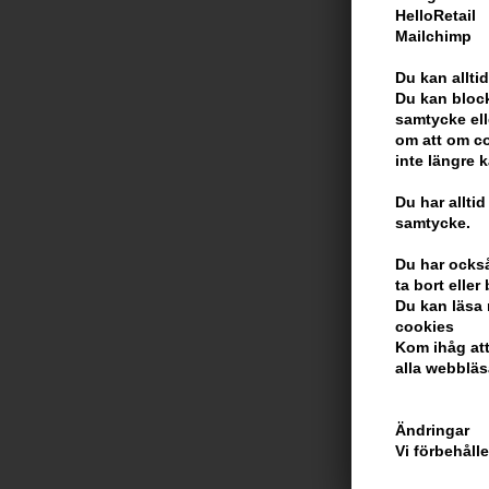
HelloRetail
Philip B Lovin
Mailchimp
Conditioner 1
Du kan alltid
Tidigare lägsta
Du kan block
304,00
SEK
samtycke ell
Erbjudandet gäller
om att om co
13.08.26
inte längre 
Du har alltid
samtycke.
Du har också 
ta bort elle
Du kan läsa 
cookies
Kom ihåg att
alla webbläs
Ändringar
Vi förbehåll