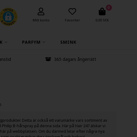
0
Mitt konto
Favoriter
0,00 SEK
K
PARFYM
SMINK
anstid
365 dagars ångerrätt
 B
gprodukter. Detta är också ett varumärke vars sortiment av
ll Philip B-hårspray på denna sida. Här på Hair 247 älskar vi
slag här på webbplatsen. Om du därmed letar efter några nya
da som exakt matchar dina önskemål och behov!