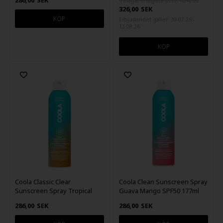
286,00
SEK
Tidigare lägsta pris: 434,00
326,00
SEK
Erbjudandet gäller: 30.07.26 -
13.08.26
Coola Classic Clear
Coola Clean Sunscreen Spray
Sunscreen Spray Tropical
Guava Mango SPF50 177ml
Coconut SPF30 - 177ml
286,00
SEK
286,00
SEK