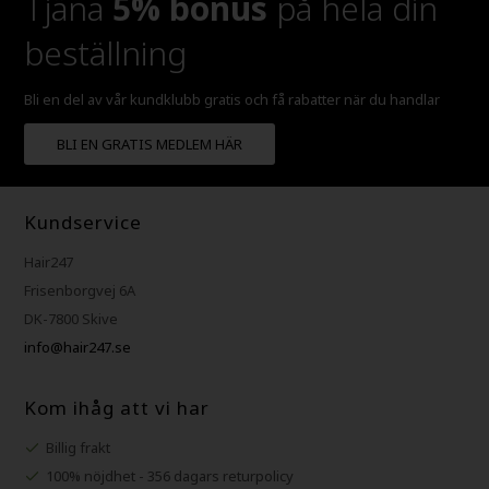
Tjäna
5% bonus
på hela din
beställning
Bli en del av vår kundklubb gratis och få rabatter när du handlar
BLI EN GRATIS MEDLEM HÄR
Kundservice
Hair247
Frisenborgvej 6A
DK-7800 Skive
info@hair247.se
Kom ihåg att vi har
Billig frakt
100% nöjdhet - 356 dagars returpolicy