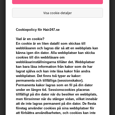
Visa cookie-detaljer
Cookiepolicy för Hair247.se
Vad är en cookie?
En cookie är en liten datafil som skickas till
webbläsaren och lagras där så att en webbplats kan
känna igen din dator. Alla webbplatser kan skicka
cookies till din webbläsare om
Coola Refreshing Water Stick
COOLA Classic Face Lotion
webbläsarinställningarna tillåter det. Webbplatser
SPF50 - 22g
SPF50 Fragrance Free 50ml
kan bara läsa information från kakor som de har
lagrat själva och kan inte läsa kakor från andra
Ej i lager
330,00
SEK
webbplatser. Det finns två typer av kakor:
permanenta och tillfälliga (sessionskakor).
Permanenta kakor lagras som en fil på din dator
under en längre tid. Sessionscookies placeras
tillfälligt på din dator när du besöker en webbplats,
men försvinner när du stänger sidan, vilket innebär
att de inte lagras permanent på din dator. De flesta
företag använder cookies på sina webbplatser för
att förbättra användbarheten, och cookies kan inte