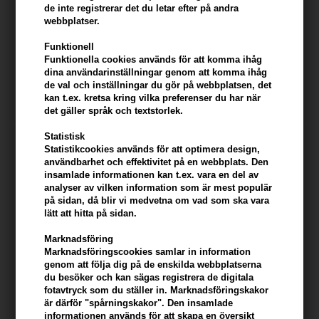
de inte registrerar det du letar efter på andra
webbplatser.
COOLA Hydrating Sunscreen
Coola Liplux Hydrating Lip Oil
Funktionell
Lotion Fragrance Free 148ml
SPF30 - 3,2ml
Funktionella cookies används för att komma ihåg
330,00
SEK
228,00
SEK
dina användarinställningar genom att komma ihåg
de val och inställningar du gör på webbplatsen, det
kan t.ex. kretsa kring vilka preferenser du har när
det gäller språk och textstorlek.
Statistisk
Statistikcookies används för att optimera design,
användbarhet och effektivitet på en webbplats. Den
insamlade informationen kan t.ex. vara en del av
analyser av vilken information som är mest populär
på sidan, då blir vi medvetna om vad som ska vara
lätt att hitta på sidan.
Marknadsföring
Marknadsföringscookies samlar in information
genom att följa dig på de enskilda webbplatserna
du besöker och kan sägas registrera de digitala
fotavtryck som du ställer in. Marknadsföringskakor
COOLA Liplux Lip Balm SPF 30
COOLA Makeup Setting Spray
är därför "spårningskakor". Den insamlade
- Original
SPF30 With Green Tea & Aloe
informationen används för att skapa en översikt
44ml