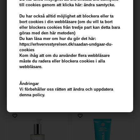
till cookies genom att klicka här: ändra samtycke.
Du har också alltid möjlighet att blockera eller ta
bort cookies i din webbläsare (om du vill ta bort
eller blockera cookies från tredje part kan detta bara
göras med den här metoden)
Du kan läsa mer om hur du gör det här:
https://erhvervsstyrelsen.dk/saadan-undgaar-du-
cookies
Kom ihåg att om du använder flera webbläsare
måste du radera eller blockera cookies i alla
webbläsare.
Coola Scalp & Hair Mist SPF 30
The Organic Pharmacy
Sunscreen 59ml
Rosehip Serum Virgin Cold
Pressed 30ml
Ändringar
359,00
SEK
Ej i lager
Vi förbehåller oss rätten att ändra och uppdatera
denna policy.