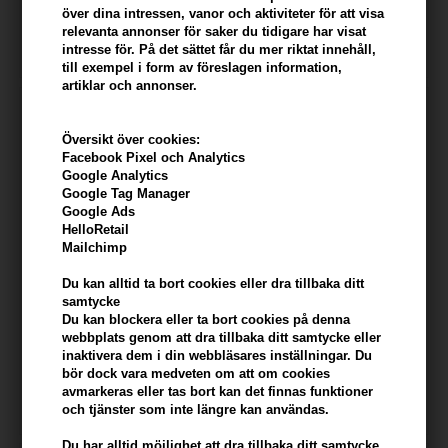
172,00
SEK
388,00
SEK
över dina intressen, vanor och aktiviteter för att visa
relevanta annonser för saker du tidigare har visat
intresse för. På det sättet får du mer riktat innehåll,
till exempel i form av föreslagen information,
artiklar och annonser.
Översikt över cookies:
Facebook Pixel och Analytics
Google Analytics
Google Tag Manager
Google Ads
HelloRetail
Mailchimp
Du kan alltid ta bort cookies eller dra tillbaka ditt
samtycke
Philip Martins CALMING
Coola Radical Recovery
Du kan blockera eller ta bort cookies på denna
SPRAY 250ml
Moisturizing Lotion 148 ml
webbplats genom att dra tillbaka ditt samtycke eller
inaktivera dem i din webbläsares inställningar. Du
397,00
SEK
315,00
SEK
bör dock vara medveten om att om cookies
avmarkeras eller tas bort kan det finnas funktioner
och tjänster som inte längre kan användas.
Du har alltid möjlighet att dra tillbaka ditt samtycke