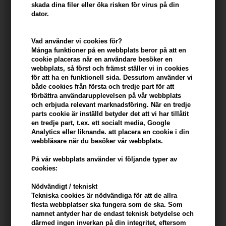
skada dina filer eller öka risken för virus på din
dator.
Vad använder vi cookies för?
Många funktioner på en webbplats beror på att en
cookie placeras när en användare besöker en
webbplats, så först och främst ställer vi in ​​cookies
Beauty of Joseon Relief Sun
Coola Classic Body Lotion
för att ha en funktionell sida. Dessutom använder vi
Rice+ Protiotics 50ml
Guava Mango SPF50 - 148ml
både cookies från första och tredje part för att
förbättra användarupplevelsen på vår webbplats
175,00
SEK
330,00
SEK
och erbjuda relevant marknadsföring. När en tredje
parts cookie är inställd betyder det att vi har tillåtit
en tredje part, t.ex. ett socialt media, Google
Analytics eller liknande. att placera en cookie i din
webbläsare när du besöker vår webbplats.
På vår webbplats använder vi följande typer av
cookies:
Nödvändigt / tekniskt
Tekniska cookies är nödvändiga för att de allra
flesta webbplatser ska fungera som de ska. Som
namnet antyder har de endast teknisk betydelse och
därmed ingen inverkan på din integritet, eftersom