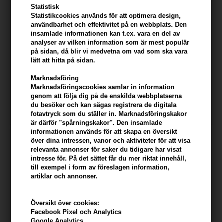
Statistisk
Statistikcookies används för att optimera design,
användbarhet och effektivitet på en webbplats. Den
insamlade informationen kan t.ex. vara en del av
analyser av vilken information som är mest populär
på sidan, då blir vi medvetna om vad som ska vara
lätt att hitta på sidan.
Tribella Famileshampoo
Paul Mitchell Kids Baby Don't
500ml
Cry Shampoo 300 ml
Marknadsföring
Marknadsföringscookies samlar in information
128,00
SEK
331,00
SEK
genom att följa dig på de enskilda webbplatserna
du besöker och kan sägas registrera de digitala
fotavtryck som du ställer in. Marknadsföringskakor
är därför "spårningskakor". Den insamlade
informationen används för att skapa en översikt
över dina intressen, vanor och aktiviteter för att visa
relevanta annonser för saker du tidigare har visat
intresse för. På det sättet får du mer riktat innehåll,
till exempel i form av föreslagen information,
artiklar och annonser.
Översikt över cookies:
Facebook Pixel och Analytics
Google Analytics