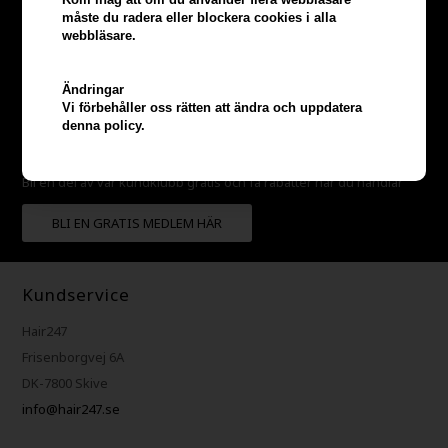
måste du radera eller blockera cookies i alla
webbläsare.
Tjäna
5% bonus
på hela din
Ändringar
Vi förbehåller oss rätten att ändra och uppdatera
denna policy.
beställning
Bli en del av vår kundklubb gratis och få rabatter när du handlar
BLI EN GRATIS MEDLEM HÄR
Kundservice
Hair247
Frisenborgvej 6A
DK-7800 Skive
info@hair247.se