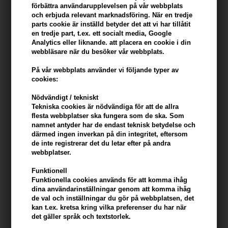
förbättra användarupplevelsen på vår webbplats
och erbjuda relevant marknadsföring. När en tredje
parts cookie är inställd betyder det att vi har tillåtit
en tredje part, t.ex. ett socialt media, Google
Analytics eller liknande. att placera en cookie i din
webbläsare när du besöker vår webbplats.
På vår webbplats använder vi följande typer av
cookies:
Zenz Hair Pure Treatment
Zenz Hair Pure Treatment
NO.03 - 250ml
NO.03 - 1000ml
Nödvändigt / tekniskt
Tekniska cookies är nödvändiga för att de allra
Tidigare lägsta pris: 344,00
Tidigare lägsta pris: 1.253,00
flesta webbplatser ska fungera som de ska. Som
331,00
SEK
766,00
SEK
namnet antyder har de endast teknisk betydelse och
Erbjudandet gäller: 30.07.26 -
Erbjudandet gäller: 30.07.26 -
därmed ingen inverkan på din integritet, eftersom
13.08.26
13.08.26
de inte registrerar det du letar efter på andra
webbplatser.
Funktionell
Funktionella cookies används för att komma ihåg
dina användarinställningar genom att komma ihåg
de val och inställningar du gör på webbplatsen, det
kan t.ex. kretsa kring vilka preferenser du har när
det gäller språk och textstorlek.