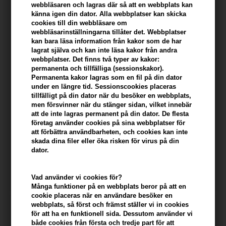
webbläsaren och lagras där så att en webbplats kan
känna igen din dator. Alla webbplatser kan skicka
cookies till din webbläsare om
webbläsarinställningarna tillåter det. Webbplatser
kan bara läsa information från kakor som de har
lagrat själva och kan inte läsa kakor från andra
webbplatser. Det finns två typer av kakor:
permanenta och tillfälliga (sessionskakor).
Permanenta kakor lagras som en fil på din dator
under en längre tid. Sessionscookies placeras
tillfälligt på din dator när du besöker en webbplats,
Zenz Pure Conditioner NO 02
Zenz Pure Conditioner NO.02
men försvinner när du stänger sidan, vilket innebär
- 250ml
- 1000ml
att de inte lagras permanent på din dator. De flesta
företag använder cookies på sina webbplatser för
Tidigare lägsta pris: 398,00
Tidigare lägsta pris: 721,00
att förbättra användbarheten, och cookies kan inte
259,00
SEK
673,00
SEK
skada dina filer eller öka risken för virus på din
Erbjudandet gäller: 30.07.26 -
Erbjudandet gäller: 30.07.26 -
dator.
13.08.26
13.08.26
Vad använder vi cookies för?
Många funktioner på en webbplats beror på att en
cookie placeras när en användare besöker en
webbplats, så först och främst ställer vi in ​​cookies
247Price
för att ha en funktionell sida. Dessutom använder vi
både cookies från första och tredje part för att