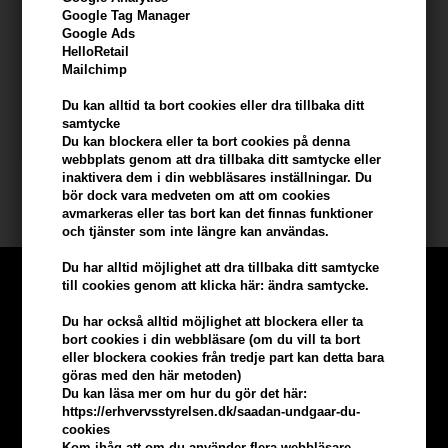
Google Tag Manager
Google Ads
Paul Mitchell Taming Spray
HelloRetail
Kids Detangler 250 ml
Mailchimp
331,00
SEK
Du kan alltid ta bort cookies eller dra tillbaka ditt
samtycke
Du kan blockera eller ta bort cookies på denna
webbplats genom att dra tillbaka ditt samtycke eller
inaktivera dem i din webbläsares inställningar. Du
bör dock vara medveten om att om cookies
avmarkeras eller tas bort kan det finnas funktioner
och tjänster som inte längre kan användas.
Du har alltid möjlighet att dra tillbaka ditt samtycke
till cookies genom att klicka här: ändra samtycke.
Du har också alltid möjlighet att blockera eller ta
bort cookies i din webbläsare (om du vill ta bort
eller blockera cookies från tredje part kan detta bara
göras med den här metoden)
Du kan läsa mer om hur du gör det här:
https://erhvervsstyrelsen.dk/saadan-undgaar-du-
cookies
Kom ihåg att om du använder flera webbläsare