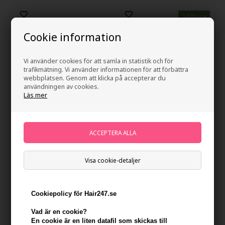
247Price
Cookie information
Vi använder cookies för att samla in statistik och för
trafikmätning. Vi använder informationen för att förbättra
webbplatsen. Genom att klicka på accepterar du
användningen av cookies.
Läs mer
Zenz Pure Shampoo NO.01 -
Zenz Pure Shampoo NO.01 -
250 ml
1000ml
Tidigare lägsta pris: 398,00
678,00
SEK
259,00
SEK
Visa cookie-detaljer
Erbjudandet gäller: 30.07.26 -
13.08.26
Cookiepolicy för Hair247.se
Vad är en cookie?
En cookie är en liten datafil som skickas till
247Price