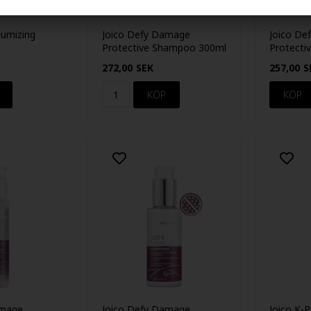
olumizing
Joico Defy Damage
Joico De
Protective Shampoo 300ml
Protecti
250ml
272,00
SEK
257,00
S
amage
Joico Defy Damage
Joico K-