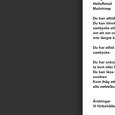
HelloRetail
Mailchimp
Du kan alltid
Du kan block
Joico Blonde L
samtycke ell
Conditioner 2
om att om co
inte längre 
214,00
SEK
Du har alltid
samtycke.
Du har också 
ta bort elle
Du kan läsa 
cookies
Kom ihåg att
alla webbläs
Ändringar
Vi förbehåll