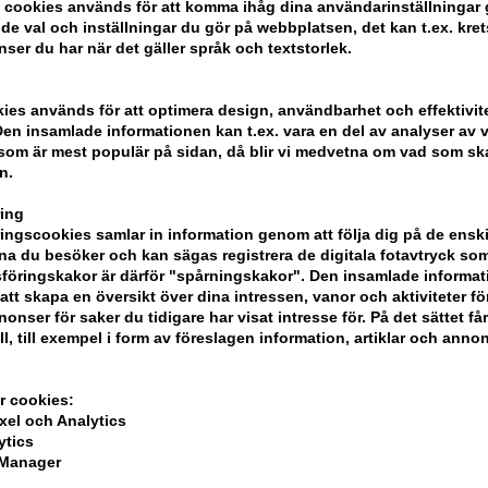
 cookies används för att komma ihåg dina användarinställningar
e val och inställningar du gör på webbplatsen, det kan t.ex. kret
nser du har när det gäller språk och textstorlek.
kies används för att optimera design, användbarhet och effektivit
en insamlade informationen kan t.ex. vara en del av analyser av v
som är mest populär på sidan, då blir vi medvetna om vad som ska 
ife
Joico Blonde Life
Joico Blon
n.
Masque 150ml
Brightening Veil 50ml
Glow Oil
ing
Ej i lager
330,00
S
ngscookies samlar in information genom att följa dig på de ensk
a du besöker och kan sägas registrera de digitala fotavtryck som
föringskakor är därför "spårningskakor". Den insamlade informa
att skapa en översikt över dina intressen, vanor och aktiviteter för
onser för saker du tidigare har visat intresse för. På det sättet få
ll, till exempel i form av föreslagen information, artiklar och annon
r cookies:
xel och Analytics
ytics
 Manager