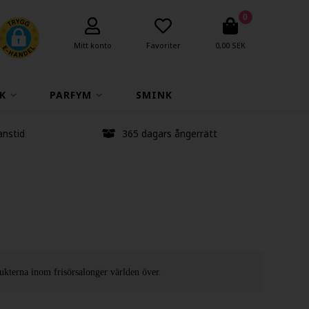
0
Mitt konto
Favoriter
0,00 SEK
K
PARFYM
SMINK
anstid
365 dagars ångerrätt
ukterna inom frisörsalonger världen över.