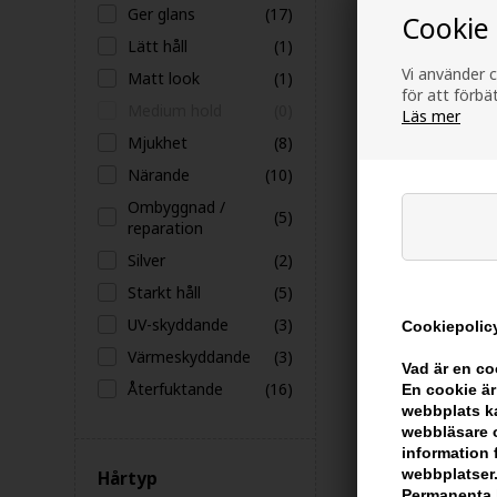
Ger glans
(17)
Cookie
Lätt håll
(1)
Vi använder c
Matt look
(1)
för att förb
Medium hold
(0)
Läs mer
Mjukhet
(8)
Närande
(10)
Ombyggnad /
(5)
reparation
Silver
(2)
Joico JoiGel M
Starkt håll
(5)
Gel 250ml
UV-skyddande
(3)
Cookiepolicy
Ej i lager
Värmeskyddande
(3)
Vad är en c
Återfuktande
(16)
En cookie är
webbplats ka
webbläsare o
information 
webbplatser.
Hårtyp
Permanenta k