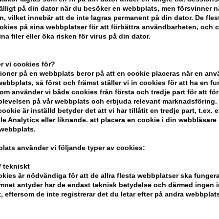
lfälligt på din dator när du besöker en webbplats, men försvinner n
n, vilket innebär att de inte lagras permanent på din dator. De fles
kies på sina webbplatser för att förbättra användbarheten, och 
na filer eller öka risken för virus på din dator.
 vi cookies för?
oner på en webbplats beror på att en cookie placeras när en an
bbplats, så först och främst ställer vi in ​​cookies för att ha en fu
om använder vi både cookies från första och tredje part för att för
t Air Dry
Joico RiseUp Powder Spray
Blonde Li
levelsen på vår webbplats och erbjuda relevant marknadsföring.
9g
Shampoo
ookie är inställd betyder det att vi har tillåtit en tredje part, t.ex. e
hair) 150ml
e Analytics eller liknande. att placera en cookie i din webbläsare
257,00
SEK
Ej i lage
 webbplats.
lats använder vi följande typer av cookies:
 tekniskt
kies är nödvändiga för att de allra flesta webbplatser ska funge
mnet antyder har de endast teknisk betydelse och därmed ingen 
t, eftersom de inte registrerar det du letar efter på andra webbplats