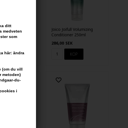
a ditt
ull Volumizing
Joico Joifull Volumizing
ara medveten
 300ml
Conditioner 250ml
nster som
r
286,00
SEK
cka här: ändra
 (om du vill
är metoden)
undgaar-du-
cookies i