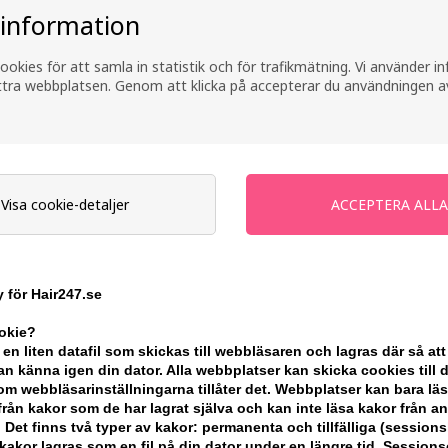
 information
ookies för att samla in statistik och för trafikmätning. Vi använder 
ättra webbplatsen. Genom att klicka på accepterar du användningen a
Visa cookie-detaljer
edium Styling
Joico JoiGel Firm Styling Gel
Joico Joi
250ml
Design 
 för Hair247.se
171,00
SEK
214,00
S
ookie?
 en liten datafil som skickas till webbläsaren och lagras där så att
n känna igen din dator. Alla webbplatser kan skicka cookies till 
m webbläsarinställningarna tillåter det. Webbplatser kan bara lä
från kakor som de har lagrat själva och kan inte läsa kakor från a
 Det finns två typer av kakor: permanenta och tillfälliga (sessions
akor lagras som en fil på din dator under en längre tid. Session