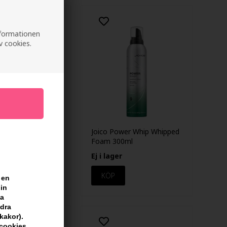
informationen
v cookies.
Whip Firm-hold
Joico Power Whip Whipped
Foam 300ml
Foam 300ml
EK
Ej i lager
 en
din
sa
ndra
kakor).
scookies