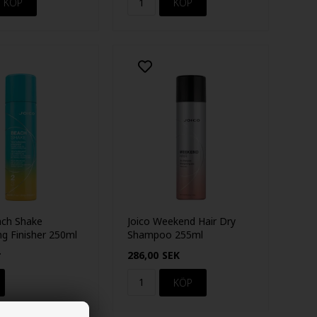
ach Shake
Joico Weekend Hair Dry
ng Finisher 250ml
Shampoo 255ml
r
286,00
SEK