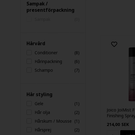
Sampak /
presentförpackning
Sampak
(0)
Hårvård
Conditioner
(8)
Hårinpackning
(6)
Schampo
(7)
Hår styling
Gele
(1)
Joico JoiMist 
Hår olja
(2)
Finishing Spra
Hårskum / Mousse
(1)
214,00
SEK
Hårsprej
(2)