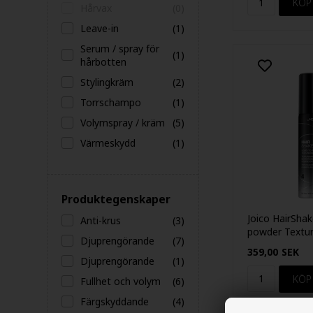
Hårvax
(0)
Leave-in
(1)
Serum / spray för
(1)
hårbotten
Stylingkräm
(2)
Torrschampo
(1)
Volymspray / kräm
(5)
Värmeskydd
(1)
Produktegenskaper
Joico HairShak
Anti-krus
(3)
powder Textur
Djuprengörande
(7)
359,00
SEK
Djuprengörande
(1)
Fullhet och volym
(6)
Färgskyddande
(4)