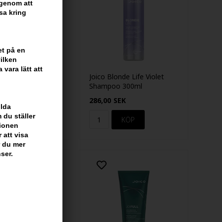
 genom att
sa kring
et på en
ilken
vara lätt att
de Life Brilliant
Joico Blonde Life Violet
 100ml
Shampoo 300ml
EK
286,00
SEK
ilda
 du ställer
tionen
 att visa
r du mer
ser.