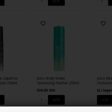
e Liquid-to-
Joico Body Shake
Joico Be
izer 150ml
Texturizing Finisher 250ml
Texturizi
330,00
SEK
Ej i lage