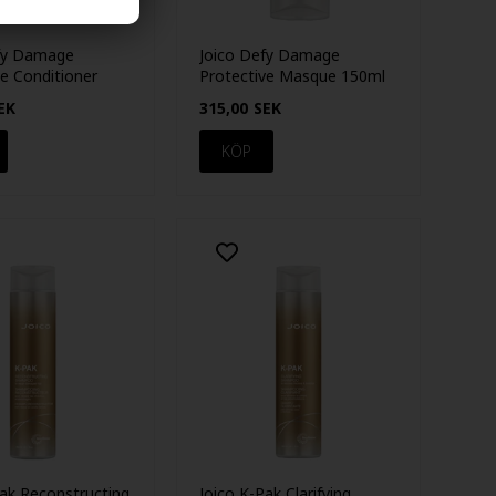
fy Damage
Joico Defy Damage
ve Conditioner
Protective Masque 150ml
EK
315,00
SEK
Pak Reconstructing
Joico K-Pak Clarifying