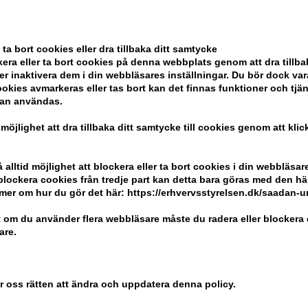
 ta bort cookies eller dra tillbaka ditt samtycke
era eller ta bort cookies på denna webbplats genom att dra tillbak
ife Violet
Joico Blonde Life Violet
Joico Joif
er inaktivera dem i din webbläsares inställningar. Du bör dock v
50ml
Duo 300ml + 250ml
Shampoo
okies avmarkeras eller tas bort kan det finnas funktioner och tjä
kan användas.
Ej i lager
Ej i lage
 möjlighet att dra tillbaka ditt samtycke till cookies genom att kli
alltid möjlighet att blockera eller ta bort cookies i din webbläsare
r blockera cookies från tredje part kan detta bara göras med den h
mer om hur du gör det här: https://erhvervsstyrelsen.dk/saadan-
 om du använder flera webbläsare måste du radera eller blockera 
are.
er oss rätten att ändra och uppdatera denna policy.