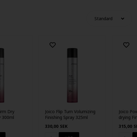
Firm Dry
Joico Flip Turn Volumizing
Joico Po
y 300ml
Finishing Spray 325ml
drying Fi
345ml
330,00
SEK
315,00
S