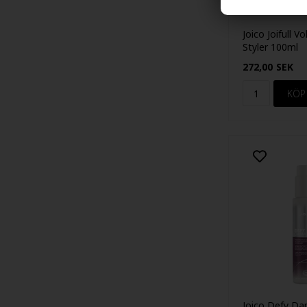
Joico Joifull V
Styler 100ml
272,00
SEK
Joico Defy D