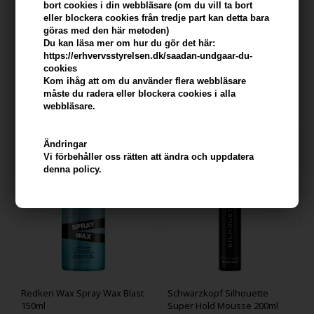
bort cookies i din webbläsare (om du vill ta bort
eller blockera cookies från tredje part kan detta bara
göras med den här metoden)
ONE Dust Volume Booster
OSIS+ Volume Up Volume
Du kan läsa mer om hur du gör det här:
33ml x 3
Booster Spray 300ml
https://erhvervsstyrelsen.dk/saadan-undgaar-du-
cookies
389,00
SEK
113,00
SEK
Kom ihåg att om du använder flera webbläsare
måste du radera eller blockera cookies i alla
webbläsare.
Ändringar
Vi förbehåller oss rätten att ändra och uppdatera
denna policy.
Redken Wax Spray Wax Blast
Schwarzkopf Silhouette
150ml
Super Hold Mousse 200ml