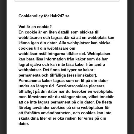
Cookiepolicy för Hair247.se
Purerene Orangemint
Sebastian Microweb Fiber
Volumizing Shampoo 250ml x
45ml
Vad är en cookie?
3
En cookie är en liten datafil som skickas till
475,00
SEK
214,00
SEK
webbläsaren och lagras där så att en webbplats kan
känna igen din dator. Alla webbplatser kan skicka
cookies till din webbläsare om
webbläsarinställningarna tillåter det. Webbplatser
kan bara läsa information från kakor som de har
lagrat själva och kan inte läsa kakor från andra
webbplatser. Det finns två typer av kakor:
permanenta och tillfälliga (sessionskakor).
Permanenta kakor lagras som en fil på din dator
under en längre tid. Sessionscookies placeras
tillfälligt på din dator när du besöker en webbplats,
men försvinner när du stänger sidan, vilket innebär
att de inte lagras permanent på din dator. De flesta
företag använder cookies på sina webbplatser för
att förbättra användbarheten, och cookies kan inte
skada dina filer eller öka risken för virus på din
dator.
TIGI Bed Head Superstar
Trontveit Attitude Dirty Angel
Queen For a Day 311 ml
No More Yellow