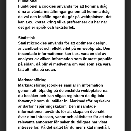
Funktionell
Funktionella cookies används för att komma ihåg
247Price
dina användarinställningar genom att komma ihåg
de val och inställningar du gör på webbplatsen, det
kan t.ex. kretsa kring vilka preferenser du har när
det gäller språk och textstorlek.
Statistisk
Statistikcookies används för att optimera design,
användbarhet och effektivitet på en webbplats. Den
insamlade informationen kan t.ex. vara en del av
analyser av vilken information som är mest populär
på sidan, då blir vi medvetna om vad som ska vara
lätt att hitta på sidan.
Id Hair Elements Xclusive
Id Hair Me Fiber Mousse
Play Soft Paste 150ml
200ml
Marknadsföring
142,00
SEK
184,00
SEK
Marknadsföringscookies samlar in information
genom att följa dig på de enskilda webbplatserna
du besöker och kan sägas registrera de digitala
fotavtryck som du ställer in. Marknadsföringskakor
är därför "spårningskakor". Den insamlade
informationen används för att skapa en översikt
över dina intressen, vanor och aktiviteter för att visa
relevanta annonser för saker du tidigare har visat
intresse för. På det sättet får du mer riktat innehåll,