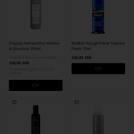
Organic Hairspa Dry Volume
Redken Rough Paste Texture
& Structure 250ml
Paste 75ml
Tidigare lägsta pris: 301,00
243,00
SEK
226,00
SEK
Erbjudandet gäller: 30.07.26 -
13.08.26