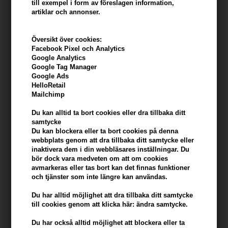
till exempel i form av föreslagen information,
artiklar och annonser.
Översikt över cookies:
Facebook Pixel och Analytics
Google Analytics
Google Tag Manager
Google Ads
John Masters Hair Milk
Maria Nila Styling Paste 100
HelloRetail
w/Rose & Apricot 118ml
ml
Mailchimp
388,00
SEK
269,00
SEK
Du kan alltid ta bort cookies eller dra tillbaka ditt
samtycke
Du kan blockera eller ta bort cookies på denna
webbplats genom att dra tillbaka ditt samtycke eller
inaktivera dem i din webbläsares inställningar. Du
247Price
bör dock vara medveten om att om cookies
avmarkeras eller tas bort kan det finnas funktioner
och tjänster som inte längre kan användas.
Du har alltid möjlighet att dra tillbaka ditt samtycke
till cookies genom att klicka här: ändra samtycke.
Du har också alltid möjlighet att blockera eller ta