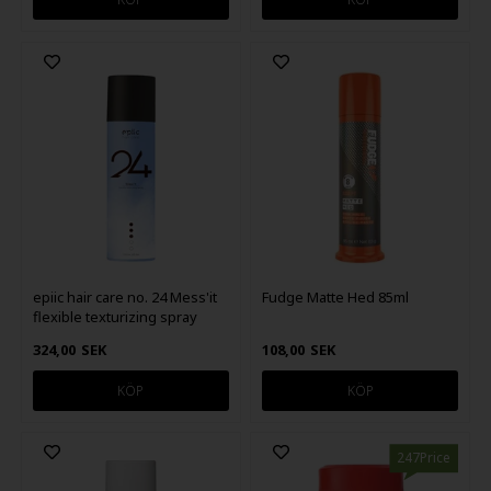
epiic hair care no. 24 Mess'it
Fudge Matte Hed 85ml
flexible texturizing spray
250ml
324,00
SEK
108,00
SEK
247Price