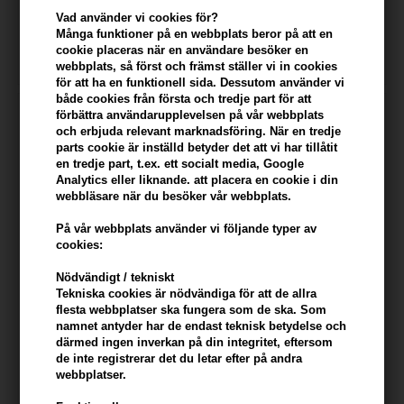
Vad använder vi cookies för?
168,00
SEK
142,00
SEK
Många funktioner på en webbplats beror på att en
cookie placeras när en användare besöker en
webbplats, så först och främst ställer vi in ​​cookies
för att ha en funktionell sida. Dessutom använder vi
både cookies från första och tredje part för att
förbättra användarupplevelsen på vår webbplats
och erbjuda relevant marknadsföring. När en tredje
parts cookie är inställd betyder det att vi har tillåtit
en tredje part, t.ex. ett socialt media, Google
Analytics eller liknande. att placera en cookie i din
webbläsare när du besöker vår webbplats.
På vår webbplats använder vi följande typer av
cookies:
Nödvändigt / tekniskt
Tekniska cookies är nödvändiga för att de allra
Uniq One All in One Shampoo
Wella EIMI Ocean Spritz 150
flesta webbplatser ska fungera som de ska. Som
490ml
ml
namnet antyder har de endast teknisk betydelse och
därmed ingen inverkan på din integritet, eftersom
152,00
SEK
127,00
SEK
de inte registrerar det du letar efter på andra
webbplatser.