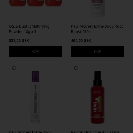
OSIS Dust It Mattifying
Paul Mitchell Extra-Body Root
Powder 10g x 3
Boost 250 ml
331,00
SEK
404,00
SEK
Paul Mitchell Extra-Body
Revlon Uniq One All In One