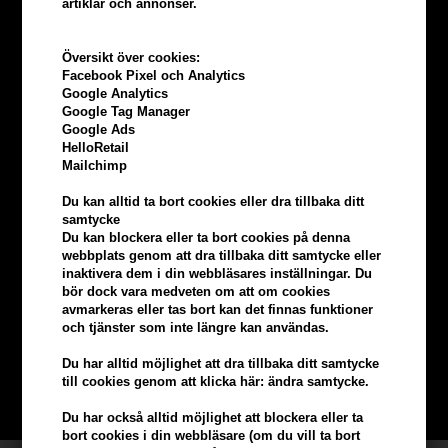
artiklar och annonser.
Översikt över cookies:
Facebook Pixel och Analytics
Google Analytics
Google Tag Manager
Google Ads
HelloRetail
Mailchimp
Du kan alltid ta bort cookies eller dra tillbaka ditt
samtycke
Du kan blockera eller ta bort cookies på denna
webbplats genom att dra tillbaka ditt samtycke eller
Tjäna
5% bonus
på hela din
inaktivera dem i din webbläsares inställningar. Du
bör dock vara medveten om att om cookies
beställning
avmarkeras eller tas bort kan det finnas funktioner
och tjänster som inte längre kan användas.
Bli en del av vår kundklubb gratis och få rabatter när du handlar
Du har alltid möjlighet att dra tillbaka ditt samtycke
till cookies genom att klicka här: ändra samtycke.
BLI EN GRATIS MEDLEM HÄR
Du har också alltid möjlighet att blockera eller ta
bort cookies i din webbläsare (om du vill ta bort