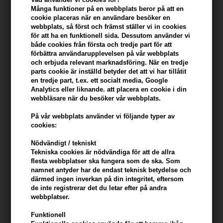
Många funktioner på en webbplats beror på att en
Du tjänar
11 Bonuskronor
på köp av denna artikel -
Visa mitt
cookie placeras när en användare besöker en
konto
webbplats, så först och främst ställer vi in ​​cookies
för att ha en funktionell sida. Dessutom använder vi
både cookies från första och tredje part för att
KÖP FÖR YTTERLIGARE 499,00 SEK OCH FÅ FRI FRAKT
499 SEK
förbättra användarupplevelsen på vår webbplats
och erbjuda relevant marknadsföring. När en tredje
parts cookie är inställd betyder det att vi har tillåtit
Beskrivning
Recensioner
Tillverkare
en tredje part, t.ex. ett socialt media, Google
Analytics eller liknande. att placera en cookie i din
webbläsare när du besöker vår webbplats.
Zenz Therapy Spray Mousse Blueberry Volume and Hold är ett
hårskum på spray som skapar volym, håll och glans.
På vår webbplats använder vi följande typer av
cookies:
Zenz Therapy Spray Mousse Blueberry beskrivning
Nödvändigt / tekniskt
Detta sprayskum ger ett fantastiskt lyft och håll från botten till
Tekniska cookies är nödvändiga för att de allra
spets. Lämnar håret smidigt, glänsande och fylligare med en doft
flesta webbplatser ska fungera som de ska. Som
namnet antyder har de endast teknisk betydelse och
av citrus och violett. Spray Mousse Blueberry innehåller bland
därmed ingen inverkan på din integritet, eftersom
annat extrakt av organiska blåbär och tranbär, som tillför
de inte registrerar det du letar efter på andra
antioxidanter.
webbplatser.
Fördelarna med hårskum
Funktionell