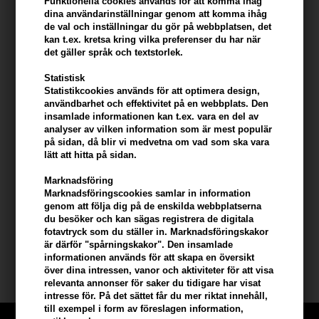
Funktionella cookies används för att komma ihåg
- Dermatologiskt testad
dina användarinställningar genom att komma ihåg
- 100% vegan
de val och inställningar du gör på webbplatsen, det
kan t.ex. kretsa kring vilka preferenser du har när
- Innehåller extrakt av ekologiska frukter, grönsaker och örter
det gäller språk och textstorlek.
- Inga parabener, konstgjord färg och silikon
- Inte testat på djur
Statistisk
Statistikcookies används för att optimera design,
Du använder Zenz Therapy Spray Mousse Blueberry så
användbarhet och effektivitet på en webbplats. Den
insamlade informationen kan t.ex. vara en del av
här
analyser av vilken information som är mest populär
- Applicera på nytvättat, handdukstorkat hår
på sidan, då blir vi medvetna om vad som ska vara
lätt att hitta på sidan.
- Hårstyling bak
Applicera från botten till spets genom att sprida den med fingrarna
Marknadsföring
eller en pensel
Marknadsföringscookies samlar in information
Avsluta med föntorkning
genom att följa dig på de enskilda webbplatserna
du besöker och kan sägas registrera de digitala
fotavtryck som du ställer in. Marknadsföringskakor
Innehåll: 250 ml
är därför "spårningskakor". Den insamlade
informationen används för att skapa en översikt
Zenz-terapi
över dina intressen, vanor och aktiviteter för att visa
relevanta annonser för saker du tidigare har visat
intresse för. På det sättet får du mer riktat innehåll,
till exempel i form av föreslagen information,