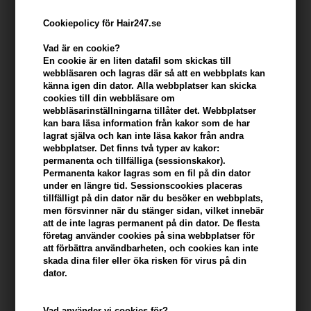
Cookiepolicy för Hair247.se
Vad är en cookie?
En cookie är en liten datafil som skickas till
webbläsaren och lagras där så att en webbplats kan
känna igen din dator. Alla webbplatser kan skicka
cookies till din webbläsare om
webbläsarinställningarna tillåter det. Webbplatser
kan bara läsa information från kakor som de har
lagrat själva och kan inte läsa kakor från andra
Zenz Therapy Spray Mousse Blueberry 250ml
webbplatser. Det finns två typer av kakor:
permanenta och tillfälliga (sessionskakor).
Varumärken
»
Zenz Therapy
Brand:
Zenz Therapy
Permanenta kakor lagras som en fil på din dator
under en längre tid. Sessionscookies placeras
Tidigare lägsta pris: 301,00
tillfälligt på din dator när du besöker en webbplats,
226,00
SEK
men försvinner när du stänger sidan, vilket innebär
att de inte lagras permanent på din dator. De flesta
Erbjudandet gäller: 30.07.26 - 13.08.26
företag använder cookies på sina webbplatser för
att förbättra användbarheten, och cookies kan inte
-
+
skada dina filer eller öka risken för virus på din
dator.
I lager
- Leveranstid: 2-3 arbetsdagar
Vad använder vi cookies för?