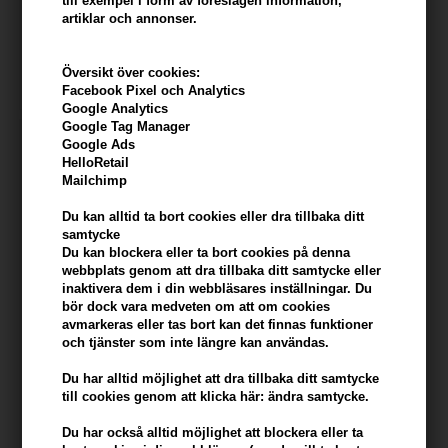
till exempel i form av föreslagen information,
Protect Shampoo 300ml
Wash 252 ml
artiklar och annonser.
360,00
SEK
418,00
SEK
Översikt över cookies:
Facebook Pixel och Analytics
Google Analytics
Google Tag Manager
Google Ads
HelloRetail
Mailchimp
Du kan alltid ta bort cookies eller dra tillbaka ditt
samtycke
Du kan blockera eller ta bort cookies på denna
webbplats genom att dra tillbaka ditt samtycke eller
inaktivera dem i din webbläsares inställningar. Du
bör dock vara medveten om att om cookies
avmarkeras eller tas bort kan det finnas funktioner
och tjänster som inte längre kan användas.
Paul Mitchell Tea Tree Lemon
Paul Mitchell Tea Tree
Sage Thickening Shampoo
Lavender Mint Shampoo 300
Du har alltid möjlighet att dra tillbaka ditt samtycke
300 ml
ml
till cookies genom att klicka här: ändra samtycke.
389,00
SEK
389,00
SEK
Du har också alltid möjlighet att blockera eller ta