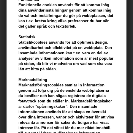
Funktionella cookies används för att komma ihåg
dina användarinställningar genom att komma ihåg
de val och inställningar du gör på webbplatsen, det
kan t.ex. kretsa kring vilka preferenser du har när
Paul Mitchell Kids Baby Don't
Paul Mitchell Super Strong
det gäller språk och textstorlek.
Cry Shampoo 300 ml
Shampoo 300 ml
Statistisk
331,00
SEK
360,00
SEK
Statistikcookies används för att optimera design,
användbarhet och effektivitet på en webbplats. Den
insamlade informationen kan t.ex. vara en del av
analyser av vilken information som är mest populär
på sidan, då blir vi medvetna om vad som ska vara
lätt att hitta på sidan.
Marknadsföring
Marknadsföringscookies samlar in information
genom att följa dig på de enskilda webbplatserna
du besöker och kan sägas registrera de digitala
fotavtryck som du ställer in. Marknadsföringskakor
är därför "spårningskakor". Den insamlade
informationen används för att skapa en översikt
över dina intressen, vanor och aktiviteter för att visa
relevanta annonser för saker du tidigare har visat
intresse för. På det sättet får du mer riktat innehåll,
Paul Mitchell Color Care Color
Paul Mitchell Express Dry Dry