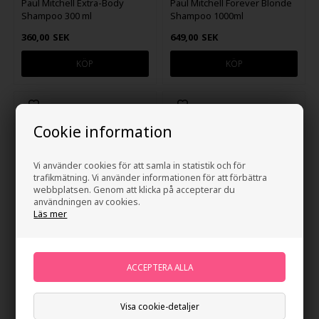
Paul Mitchell Extra-Body
Paul Mitchell Forever Blonde
Shampoo 300 ml
Shampoo 1000ml
360,00
SEK
649,00
SEK
Cookie information
Vi använder cookies för att samla in statistik och för
trafikmätning. Vi använder informationen för att förbättra
webbplatsen. Genom att klicka på accepterar du
användningen av cookies.
Läs mer
Paul Mitchell Forever Blonde
Paul Mitchell Shampoo One
Shampoo 250 ml
300 ml
404,00
SEK
360,00
SEK
Visa cookie-detaljer