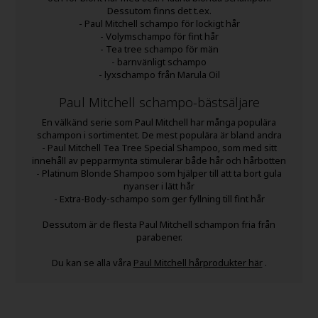
Dessutom finns det t.ex.
- Paul Mitchell schampo för lockigt hår
- Volymschampo för fint hår
- Tea tree schampo för män
- barnvänligt schampo
- lyxschampo från Marula Oil
Paul Mitchell schampo-bästsäljare
En välkänd serie som Paul Mitchell har många populära
schampon i sortimentet. De mest populära är bland andra
- Paul Mitchell Tea Tree Special Shampoo, som med sitt
innehåll av pepparmynta stimulerar både hår och hårbotten
- Platinum Blonde Shampoo som hjälper till att ta bort gula
nyanser i lätt hår
- Extra-Body-schampo som ger fyllning till fint hår
Dessutom är de flesta Paul Mitchell schampon fria från
parabener.
Du kan se alla våra
Paul Mitchell hårprodukter här
.