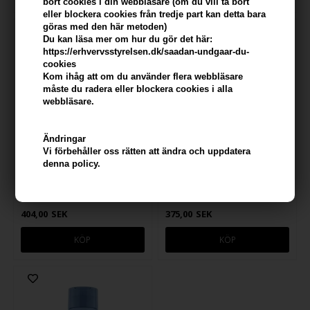
bort cookies i din webbläsare (om du vill ta bort
eller blockera cookies från tredje part kan detta bara
göras med den här metoden)
Du kan läsa mer om hur du gör det här:
https://erhvervsstyrelsen.dk/saadan-undgaar-du-
cookies
Kom ihåg att om du använder flera webbläsare
måste du radera eller blockera cookies i alla
webbläsare.
Ändringar
Vi förbehåller oss rätten att ändra och uppdatera
denna policy.
Paul Mitchell Tea Tree Scalp
Paul Mitchell Tea Tree Special
Care Regeniplex Shampoo
Color Shampoo 300 ml
300ml
404,00
SEK
375,00
SEK