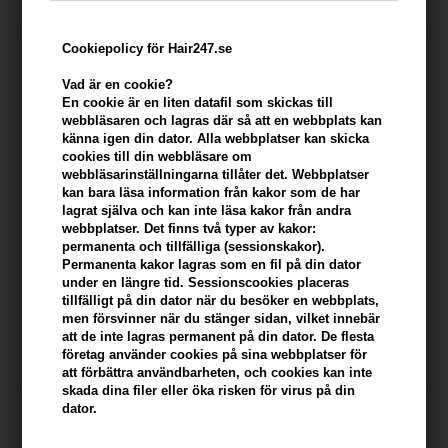
Cookiepolicy för Hair247.se
Vad är en cookie?
En cookie är en liten datafil som skickas till
webbläsaren och lagras där så att en webbplats kan
känna igen din dator. Alla webbplatser kan skicka
cookies till din webbläsare om
webbläsarinställningarna tillåter det. Webbplatser
kan bara läsa information från kakor som de har
lagrat själva och kan inte läsa kakor från andra
webbplatser. Det finns två typer av kakor:
permanenta och tillfälliga (sessionskakor).
Permanenta kakor lagras som en fil på din dator
Paul Mitchell Awapuhi
Paul Mitchell Awapuhi
under en längre tid. Sessionscookies placeras
Shampoo 1000 ml
Shampoo Original Wash 300
tillfälligt på din dator när du besöker en webbplats,
ml
810,00
SEK
360,00
SEK
men försvinner när du stänger sidan, vilket innebär
att de inte lagras permanent på din dator. De flesta
företag använder cookies på sina webbplatser för
att förbättra användbarheten, och cookies kan inte
skada dina filer eller öka risken för virus på din
dator.