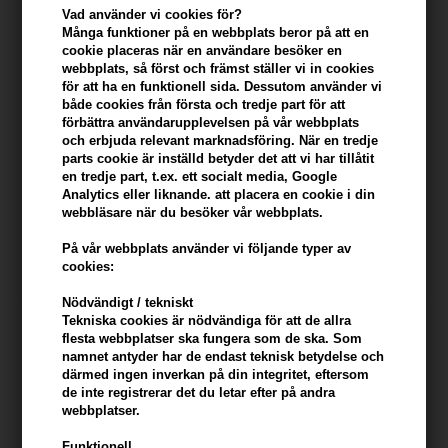
Vad använder vi cookies för?
Många funktioner på en webbplats beror på att en
cookie placeras när en användare besöker en
webbplats, så först och främst ställer vi in ​​cookies
för att ha en funktionell sida. Dessutom använder vi
både cookies från första och tredje part för att
förbättra användarupplevelsen på vår webbplats
och erbjuda relevant marknadsföring. När en tredje
parts cookie är inställd betyder det att vi har tillåtit
en tredje part, t.ex. ett socialt media, Google
Paul Mitchell Clarify Shampoo
Paul Mitchell Shampoo Three
Analytics eller liknande. att placera en cookie i din
Two 300 ml
Clarifying 300 ml
webbläsare när du besöker vår webbplats.
360,00
SEK
360,00
SEK
På vår webbplats använder vi följande typer av
cookies:
Nödvändigt / tekniskt
Tekniska cookies är nödvändiga för att de allra
flesta webbplatser ska fungera som de ska. Som
namnet antyder har de endast teknisk betydelse och
därmed ingen inverkan på din integritet, eftersom
de inte registrerar det du letar efter på andra
webbplatser.
Funktionell