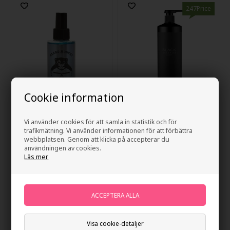
247Price
Cookie information
Beard Monkey Saltwater
Id Hair Black Total Shampoo
Vi använder cookies för att samla in statistik och för
Spray 150ml
1000ml
trafikmätning. Vi använder informationen för att förbättra
webbplatsen. Genom att klicka på accepterar du
185,00
SEK
547,00
SEK
användningen av cookies.
Läs mer
Visa cookie-detaljer