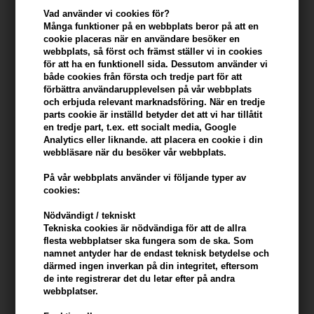
Vad använder vi cookies för?
Många funktioner på en webbplats beror på att en
Mühle rakset Rytmo, Ash,
Mühle Rakset Traditionellt
cookie placeras när en användare besöker en
med DE-skrapa, rakborste
med R89 DE-skrapa,
webbplats, så först och främst ställer vi in ​​cookies
och hållare
Rakborste och hållare
939,00
SEK
1.881,00
SEK
för att ha en funktionell sida. Dessutom använder vi
både cookies från första och tredje part för att
förbättra användarupplevelsen på vår webbplats
och erbjuda relevant marknadsföring. När en tredje
parts cookie är inställd betyder det att vi har tillåtit
en tredje part, t.ex. ett socialt media, Google
Analytics eller liknande. att placera en cookie i din
webbläsare när du besöker vår webbplats.
På vår webbplats använder vi följande typer av
cookies:
Nödvändigt / tekniskt
Tekniska cookies är nödvändiga för att de allra
flesta webbplatser ska fungera som de ska. Som
namnet antyder har de endast teknisk betydelse och
därmed ingen inverkan på din integritet, eftersom
de inte registrerar det du letar efter på andra
Mühle rakset Vivo -
Prada Luna Rossa Aftershave
webbplatser.
plommonträ
Lotion 125ml
Ej i lager
Ej i lager