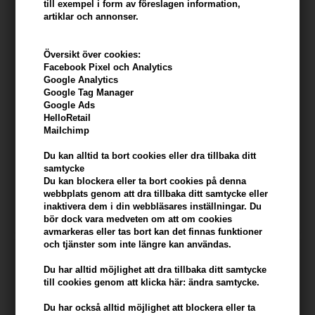
till exempel i form av föreslagen information,
artiklar och annonser.
Översikt över cookies:
Facebook Pixel och Analytics
Google Analytics
Google Tag Manager
Google Ads
HelloRetail
Mailchimp
Mühle DE-Barberblade - 10
Ray for Men Groom
Du kan alltid ta bort cookies eller dra tillbaka ditt
stk
Grooming Oil 50ml
samtycke
Du kan blockera eller ta bort cookies på denna
85,00
SEK
171,00
SEK
webbplats genom att dra tillbaka ditt samtycke eller
inaktivera dem i din webbläsares inställningar. Du
bör dock vara medveten om att om cookies
avmarkeras eller tas bort kan det finnas funktioner
och tjänster som inte längre kan användas.
Du har alltid möjlighet att dra tillbaka ditt samtycke
till cookies genom att klicka här: ändra samtycke.
Du har också alltid möjlighet att blockera eller ta