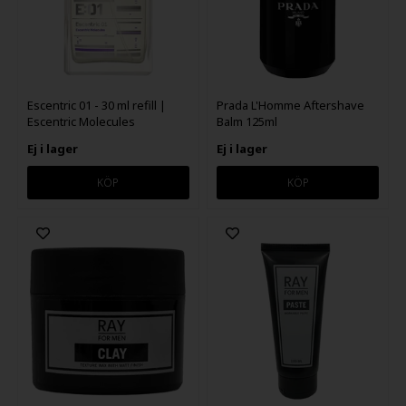
Escentric 01 - 30 ml refill |
Prada L'Homme Aftershave
Escentric Molecules
Balm 125ml
Ej i lager
Ej i lager