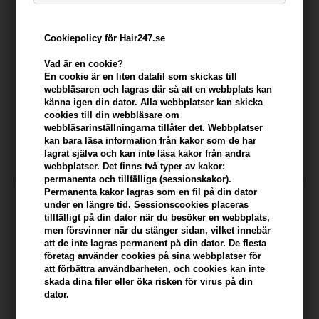
Cookiepolicy för Hair247.se
Vad är en cookie?
En cookie är en liten datafil som skickas till
webbläsaren och lagras där så att en webbplats kan
Mühle Rakset med DE-
Montblanc Legend Eau de
känna igen din dator. Alla webbplatser kan skicka
skrapa, rakborste och hållare
Toilette 50ml
cookies till din webbläsare om
- Rytmo Petroleum blå
webbläsarinställningarna tillåter det. Webbplatser
866,00
SEK
379,00
SEK
kan bara läsa information från kakor som de har
lagrat själva och kan inte läsa kakor från andra
webbplatser. Det finns två typer av kakor:
permanenta och tillfälliga (sessionskakor).
Permanenta kakor lagras som en fil på din dator
under en längre tid. Sessionscookies placeras
tillfälligt på din dator när du besöker en webbplats,
men försvinner när du stänger sidan, vilket innebär
att de inte lagras permanent på din dator. De flesta
företag använder cookies på sina webbplatser för
att förbättra användbarheten, och cookies kan inte
skada dina filer eller öka risken för virus på din
dator.