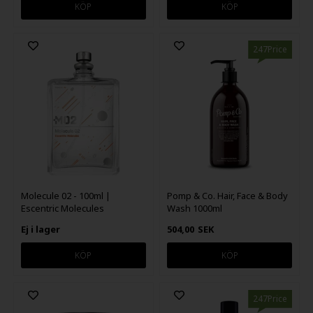
247Price
Molecule 02 - 100ml |
Pomp & Co. Hair, Face & Body
Escentric Molecules
Wash 1000ml
Ej i lager
504,00
SEK
247Price