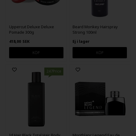
Uppercut Deluxe Deluxe
Beard Monkey Hairspray
Pomade 300g
Strong 100ml
418,00
SEK
Ej i lager
247Price
Id Hair Black Total Hair, Body
Montblanc Legend Eau de