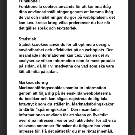
Funktionell
Funktionella cookies används för att komma ihåg
dina användarinställningar genom att komma ihåg
de val och inställningar du gör på webbplatsen, det
kan t.ex. kretsa kring vilka preferenser du har när
det gäller språk och textstorlek.
247Price
Statistisk
Statistikcookies används för att optimera design,
användbarhet och effektivitet på en webbplats. Den
insamlade informationen kan t.ex. vara en del av
analyser av vilken information som är mest populär
på sidan, då blir vi medvetna om vad som ska vara
lätt att hitta på sidan.
Marknadsföring
Marknadsföringscookies samlar in information
Ray for Men Strong Creative
Id Hair Black Xclusive
genom att följa dig på de enskilda webbplatserna
Firm Hold Wax 100ml
Saltwater Spray 100ml
du besöker och kan sägas registrera de digitala
fotavtryck som du ställer in. Marknadsföringskakor
Ej i lager
194,00
SEK
är därför "spårningskakor". Den insamlade
informationen används för att skapa en översikt
över dina intressen, vanor och aktiviteter för att visa
relevanta annonser för saker du tidigare har visat
intresse för. På det sättet får du mer riktat innehåll,