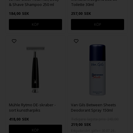
& Shave Shampoo 250 ml
Toilette 30ml
184,00
SEK
257,00
SEK
Mühle Rytmo DE-skraber -
Van Gils Between Sheets
sort kunstharpiks
Deodorant Spray 150ml
418,00
SEK
Tidigare lägsta pris: 243,00
219,00
SEK
Erbjudandet gäller: 30.07.26 -