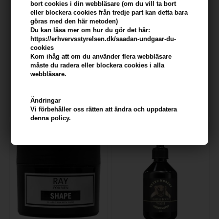
bort cookies i din webbläsare (om du vill ta bort
eller blockera cookies från tredje part kan detta bara
göras med den här metoden)
Du kan läsa mer om hur du gör det här:
https://erhvervsstyrelsen.dk/saadan-undgaar-du-
cookies
Kom ihåg att om du använder flera webbläsare
Beard Monkey Hair & Body
Derby Extra DE-Barberblade -
måste du radera eller blockera cookies i alla
Wash Lemongrass 1000ml
20 stk
webbläsare.
315,00
SEK
128,00
SEK
Ändringar
Vi förbehåller oss rätten att ändra och uppdatera
denna policy.