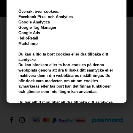
BLI EN GRATIS MEDLEM HÄR
Översikt över cookies:
Facebook Pixel och Analytics
Google Analytics
Kundservice
Google Tag Manager
Google Ads
Hair247
HelloRetail
Mailchimp
Frisenborgvej 6A
DK-7800 Skive
Du kan alltid ta bort cookies eller dra tillbaka ditt
samtycke
info@hair247.se
Du kan blockera eller ta bort cookies på denna
webbplats genom att dra tillbaka ditt samtycke eller
inaktivera dem i din webbläsares inställningar. Du
Kom ihåg att vi har
bör dock vara medveten om att om cookies
avmarkeras eller tas bort kan det finnas funktioner
Billig frakt
och tjänster som inte längre kan användas.
100% nöjdhet - 356 dagars returpolicy
Du har alltid möjlighet att dra tillbaka ditt samtycke
till cookies genom att klicka här: ändra samtycke.
Du har också alltid möjlighet att blockera eller ta
bort cookies i din webbläsare (om du vill ta bort
eller blockera cookies från tredje part kan detta bara