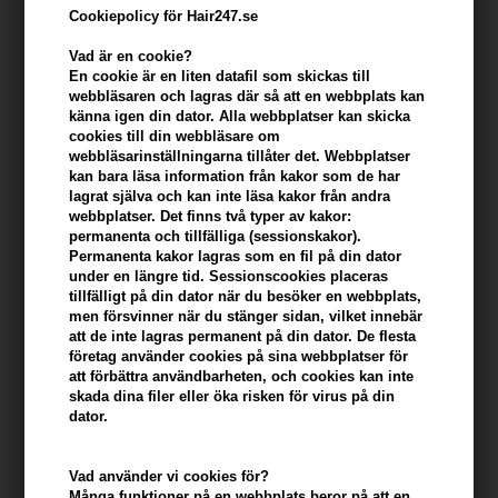
Cookiepolicy för Hair247.se
Vad är en cookie?
En cookie är en liten datafil som skickas till
webbläsaren och lagras där så att en webbplats kan
känna igen din dator. Alla webbplatser kan skicka
cookies till din webbläsare om
webbläsarinställningarna tillåter det. Webbplatser
kan bara läsa information från kakor som de har
lagrat själva och kan inte läsa kakor från andra
webbplatser. Det finns två typer av kakor:
Beard Monkey Hairspray Strong 100ml
permanenta och tillfälliga (sessionskakor).
Permanenta kakor lagras som en fil på din dator
Varumärken
»
Beard Monkey
Brand:
Beard Monkey
under en längre tid. Sessionscookies placeras
tillfälligt på din dator när du besöker en webbplats,
Slut i lager
men försvinner när du stänger sidan, vilket innebär
att de inte lagras permanent på din dator. De flesta
Ej i lager
- Leveranstid: Ukendt arbetsdagar
företag använder cookies på sina webbplatser för
att förbättra användbarheten, och cookies kan inte
Du tjänar
på köp av denna artikel -
Visa mitt konto
skada dina filer eller öka risken för virus på din
dator.
KÖP FÖR YTTERLIGARE 499,00 SEK OCH FÅ FRI FRAKT
499 SEK
Vad använder vi cookies för?
Många funktioner på en webbplats beror på att en