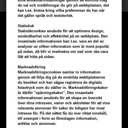
dina användarinställningar genom att komma ihåg
de val och inställningar du gör på webbplatsen, det
kan t.ex. kretsa kring vilka preferenser du har när
det gäller språk och textstorlek.
Statistisk
Statistikcookies används för att optimera design,
användbarhet och effektivitet på en webbplats. Den
insamlade informationen kan t.ex. vara en del av
analyser av vilken information som är mest populär
på sidan, då blir vi medvetna om vad som ska vara
lätt att hitta på sidan.
Marknadsföring
Marknadsföringscookies samlar in information
genom att följa dig på de enskilda webbplatserna
du besöker och kan sägas registrera de digitala
fotavtryck som du ställer in. Marknadsföringskakor
är därför "spårningskakor". Den insamlade
Tjäna
5% bonus
på hela din
informationen används för att skapa en översikt
över dina intressen, vanor och aktiviteter för att visa
beställning
relevanta annonser för saker du tidigare har visat
intresse för. På det sättet får du mer riktat innehåll,
till exempel i form av föreslagen information,
Bli en del av vår kundklubb gratis och få rabatter när du handlar
artiklar och annonser.