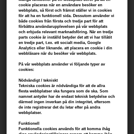
cookie placeras när en användare besöker en
Beskrivning
Recensioner
Tillverkare
webbplats, så först och främst ställer vi in ​​cookies
för att ha en funktionell sida. Dessutom använder vi
Beard Monkey Hairspray Strong är en hårspray med extra starkt
både cookies från första och tredje part för att
förbättra användarupplevelsen på vår webbplats
grepp.
och erbjuda relevant marknadsföring. När en tredje
parts cookie är inställd betyder det att vi har tillåtit
Egenskaper
en tredje part, t.ex. ett socialt media, Google
Analytics eller liknande. att placera en cookie i din
- Ger ett extra starkt lag
webbläsare när du besöker vår webbplats.
- Lätt glans
- Lämplig för alla hårtyper
På vår webbplats använder vi följande typer av
Bra att använda efter olika vaxer från Beard Monkey .
cookies:
Nödvändigt / tekniskt
Använd så här
Tekniska cookies är nödvändiga för att de allra
- Applicera på torrt hår
flesta webbplatser ska fungera som de ska. Som
namnet antyder har de endast teknisk betydelse och
- Spraya i svepande rörelser från cirka 25-30 cm avstånd från håret
därmed ingen inverkan på din integritet, eftersom
- Om munstycket blir igensatt, skölj det med varmt vatten
de inte registrerar det du letar efter på andra
webbplatser.
Storlek: 100 ml
Funktionell
Funktionella cookies används för att komma ihåg
Beard Monkey