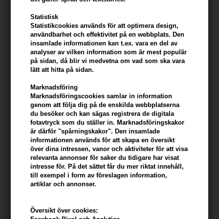
Statistisk
Statistikcookies används för att optimera design,
användbarhet och effektivitet på en webbplats. Den
insamlade informationen kan t.ex. vara en del av
analyser av vilken information som är mest populär
på sidan, då blir vi medvetna om vad som ska vara
lätt att hitta på sidan.
Marknadsföring
Marknadsföringscookies samlar in information
Osmo Power Powder Texture
Four Reasons Original Hair
genom att följa dig på de enskilda webbplatserna
Dust 15g
Powder 250ml
du besöker och kan sägas registrera de digitala
fotavtryck som du ställer in. Marknadsföringskakor
156,00
SEK
181,00
SEK
är därför "spårningskakor". Den insamlade
informationen används för att skapa en översikt
över dina intressen, vanor och aktiviteter för att visa
relevanta annonser för saker du tidigare har visat
intresse för. På det sättet får du mer riktat innehåll,
till exempel i form av föreslagen information,
artiklar och annonser.
Översikt över cookies: