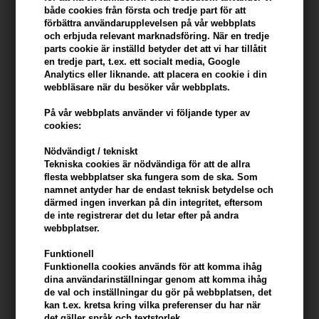
både cookies från första och tredje part för att
förbättra användarupplevelsen på vår webbplats
och erbjuda relevant marknadsföring. När en tredje
parts cookie är inställd betyder det att vi har tillåtit
en tredje part, t.ex. ett socialt media, Google
Analytics eller liknande. att placera en cookie i din
webbläsare när du besöker vår webbplats.
På vår webbplats använder vi följande typer av
cookies:
Nödvändigt / tekniskt
Tekniska cookies är nödvändiga för att de allra
flesta webbplatser ska fungera som de ska. Som
namnet antyder har de endast teknisk betydelse och
därmed ingen inverkan på din integritet, eftersom
de inte registrerar det du letar efter på andra
Loreal Tecni Art Volume Dust
Osis+ Soft Dust Soft
webbplatser.
7gr
Volumising Powder 10gr
163,00
SEK
123,00
SEK
Funktionell
Funktionella cookies används för att komma ihåg
dina användarinställningar genom att komma ihåg
de val och inställningar du gör på webbplatsen, det
kan t.ex. kretsa kring vilka preferenser du har när
det gäller språk och textstorlek.