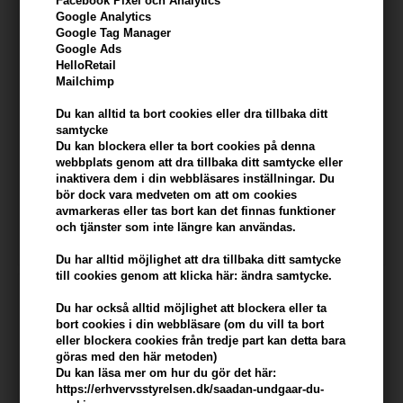
Facebook Pixel och Analytics
Google Analytics
Google Tag Manager
Google Ads
HelloRetail
Mailchimp
Four Reasons Original Hair
Zenz Copenhagen Hair
Du kan alltid ta bort cookies eller dra tillbaka ditt
Powder 300ml
Powder Pure no 89 - 10g
samtycke
Du kan blockera eller ta bort cookies på denna
259,00
SEK
Tidigare lägsta pris: 289,00
webbplats genom att dra tillbaka ditt samtycke eller
215,00
SEK
inaktivera dem i din webbläsares inställningar. Du
Erbjudandet gäller: 30.07.26 -
bör dock vara medveten om att om cookies
13.08.26
avmarkeras eller tas bort kan det finnas funktioner
och tjänster som inte längre kan användas.
Du har alltid möjlighet att dra tillbaka ditt samtycke
till cookies genom att klicka här: ändra samtycke.
Du har också alltid möjlighet att blockera eller ta
bort cookies i din webbläsare (om du vill ta bort
eller blockera cookies från tredje part kan detta bara
göras med den här metoden)
Du kan läsa mer om hur du gör det här:
https://erhvervsstyrelsen.dk/saadan-undgaar-du-