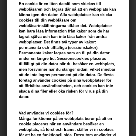
En cookie är en liten datafil som skickas till
webbläsaren och lagras där så att en webbplats kan
Fudge Elevate Powder 10g
Redken Texture Powder Grip
känna igen din dator. Alla webbplatser kan skicka
03 - 7g
cookies till din webbläsare om
webbläsarinställningarna tillåter det. Webbplatser
142,00
SEK
228,00
SEK
kan bara läsa information från kakor som de har
lagrat själva och kan inte läsa kakor från andra
webbplatser. Det finns två typer av kakor:
permanenta och tillfälliga (sessionskakor).
Permanenta kakor lagras som en fil på din dator
under en längre tid. Sessionscookies placeras
tillfälligt på din dator när du besöker en webbplats,
men försvinner när du stänger sidan, vilket innebär
att de inte lagras permanent på din dator. De flesta
företag använder cookies på sina webbplatser för
att förbättra användbarheten, och cookies kan inte
skada dina filer eller öka risken för virus på din
dator.
Vad använder vi cookies för?
Många funktioner på en webbplats beror på att en
Asp Mode Wonder Dust 20gr
Uppercut Deluxe Styling
cookie placeras när en användare besöker en
Powder 20gr
webbplats, så först och främst ställer vi in ​​cookies
för att ha en funktionell sida. Dessutom använder vi
142,00
SEK
200,00
SEK