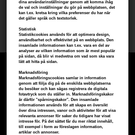
dina användarinställningar genom att komma ihåg
fullhet. Om du vill ha mer volym strö Super Dust direkt på
de val och inställningar du gör på webbplatsen, det
hårrötterna från ca 1 cm avstånd.
kan t.ex. kretsa kring vilka preferenser du har när
det gäller språk och textstorlek.
Innehåll: 7 gr.
Statistisk
Statistikcookies används för att optimera design,
L'oreal Tecni Art
användbarhet och effektivitet på en webbplats. Den
insamlade informationen kan t.ex. vara en del av
analyser av vilken information som är mest populär
på sidan, då blir vi medvetna om vad som ska vara
lätt att hitta på sidan.
Marknadsföring
Marknadsföringscookies samlar in information
genom att följa dig på de enskilda webbplatserna
du besöker och kan sägas registrera de digitala
fotavtryck som du ställer in. Marknadsföringskakor
är därför "spårningskakor". Den insamlade
informationen används för att skapa en översikt
över dina intressen, vanor och aktiviteter för att visa
relevanta annonser för saker du tidigare har visat
intresse för. På det sättet får du mer riktat innehåll,
till exempel i form av föreslagen information,
artiklar och annonser.