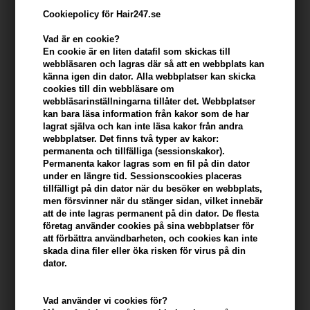
Cookiepolicy för Hair247.se
Vad är en cookie?
En cookie är en liten datafil som skickas till
webbläsaren och lagras där så att en webbplats kan
känna igen din dator. Alla webbplatser kan skicka
cookies till din webbläsare om
webbläsarinställningarna tillåter det. Webbplatser
kan bara läsa information från kakor som de har
lagrat själva och kan inte läsa kakor från andra
webbplatser. Det finns två typer av kakor:
Loreal Tecni Art Volume Dust 7gr
permanenta och tillfälliga (sessionskakor).
Permanenta kakor lagras som en fil på din dator
Varumärken
»
Loreal Tecni Art
Brand:
Loreal Tecni Art
under en längre tid. Sessionscookies placeras
163,00
SEK
tillfälligt på din dator när du besöker en webbplats,
men försvinner när du stänger sidan, vilket innebär
att de inte lagras permanent på din dator. De flesta
Enhetspris ved 3 stk.
157,00
SEK
Spara 4%
företag använder cookies på sina webbplatser för
att förbättra användbarheten, och cookies kan inte
skada dina filer eller öka risken för virus på din
dator.
-
+
Vad använder vi cookies för?
I lager
- Leveranstid: 2-3 arbetsdagar