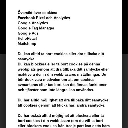
Tjäna
5% bonus
på hela din
Översikt över cookies:
beställning
Facebook Pixel och Analytics
Google Analytics
Google Tag Manager
Bli en del av vår kundklubb gratis och få rabatter när du handlar
Google Ads
HelloRetail
BLI EN GRATIS MEDLEM HÄR
Mailchimp
Du kan alltid ta bort cookies eller dra tillbaka ditt
samtycke
Kundservice
Du kan blockera eller ta bort cookies på denna
webbplats genom att dra tillbaka ditt samtycke eller
Hair247
inaktivera dem i din webbläsares inställningar. Du
bör dock vara medveten om att om cookies
Frisenborgvej 6A
avmarkeras eller tas bort kan det finnas funktioner
DK-7800 Skive
och tjänster som inte längre kan användas.
info@hair247.se
Du har alltid möjlighet att dra tillbaka ditt samtycke
till cookies genom att klicka här: ändra samtycke.
Kom ihåg att vi har
Du har också alltid möjlighet att blockera eller ta
bort cookies i din webbläsare (om du vill ta bort
Billig frakt
eller blockera cookies från tredje part kan detta bara