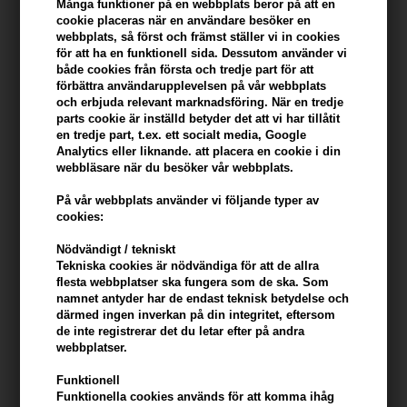
Många funktioner på en webbplats beror på att en
cookie placeras när en användare besöker en
webbplats, så först och främst ställer vi in ​​cookies
Du tjänar
8 Bonuskronor
på köp av denna artikel -
Visa mitt
för att ha en funktionell sida. Dessutom använder vi
konto
både cookies från första och tredje part för att
förbättra användarupplevelsen på vår webbplats
KÖP FÖR YTTERLIGARE 499,00 SEK OCH FÅ FRI FRAKT
499 SEK
och erbjuda relevant marknadsföring. När en tredje
parts cookie är inställd betyder det att vi har tillåtit
en tredje part, t.ex. ett socialt media, Google
Analytics eller liknande. att placera en cookie i din
Beskrivning
Recensioner
Tillverkare
webbläsare när du besöker vår webbplats.
På vår webbplats använder vi följande typer av
Loreal Tecni Art Volume Dust är ett volymgivande pulver som ger
cookies:
hårets fyllighet och volym.
Nödvändigt / tekniskt
Egenskaper
Tekniska cookies är nödvändiga för att de allra
flesta webbplatser ska fungera som de ska. Som
Förutom fullhet ger detta damm ett medium grepp, med hållfaktor
namnet antyder har de endast teknisk betydelse och
3 på 6.
därmed ingen inverkan på din integritet, eftersom
de inte registrerar det du letar efter på andra
webbplatser.
Du använder Volume Dust så här
Skaka behållaren ordentligt före användning. Strö ut lite pulver för
Funktionell
Funktionella cookies används för att komma ihåg
hand och applicera i torrt hår på längden och ändarna för att ge