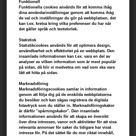
Funktionell
Om du önskar att byta eller skicka en vara, ska du vara
Funktionella cookies används för att komma ihåg
uppmärksam på att varan
ska
vara i originalemballage og om varan
dina användarinställningar genom att komma ihåg
har tappat värde, och grunden till det är att du har använt varan på
de val och inställningar du gör på webbplatsen, det
ett annat sätt, kan du endast få en del av köpbeloppet tillbaka.
kan t.ex. kretsa kring vilka preferenser du har när
det gäller språk och textstorlek.
Så här gör du det:
Statistisk
Packa in varan i originalemballaget som angett ovanför
Statistikcookies används för att optimera design,
Packa in varan försiktigt så den inte skadas under transport
användbarhet och effektivitet på en webbplats. Den
insamlade informationen kan t.ex. vara en del av
Ångra köp och hitta returetikett här.
analyser av vilken information som är mest populär
på sidan, då blir vi medvetna om vad som ska vara
lätt att hitta på sidan.
När paketet returneras drar vi 59,00 kr i returfrakt innan vi
återbetalar köpesumman. Använder du din egen returetikett gör vi
Marknadsföring
självklart inget avdrag på 59,00 kr.
Marknadsföringscookies samlar in information
genom att följa dig på de enskilda webbplatserna
Paketet skickas till:
du besöker och kan sägas registrera de digitala
fotavtryck som du ställer in. Marknadsföringskakor
Hair247
är därför "spårningskakor". Den insamlade
Frisenborgvej 6A
informationen används för att skapa en översikt
DK-7800 Skive
över dina intressen, vanor och aktiviteter för att visa
relevanta annonser för saker du tidigare har visat
intresse för. På det sättet får du mer riktat innehåll,