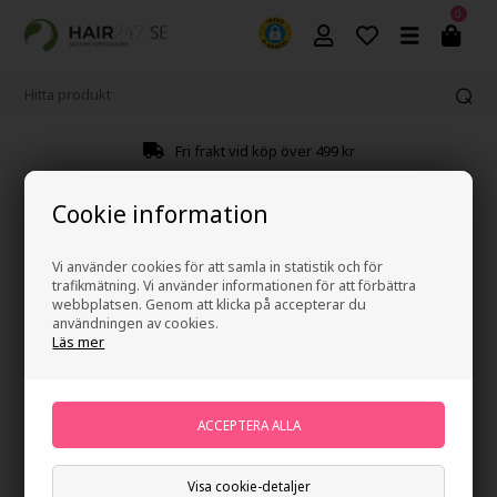
0
Fri frakt vid köp över 499 kr
Cookie information
Leverans och ångerrätt
Vi använder cookies för att samla in statistik och för
LEVERANS
trafikmätning. Vi använder informationen för att förbättra
webbplatsen. Genom att klicka på accepterar du
användningen av cookies.
Så skickar vi ditt paket
Läs mer
Hair247 skickar ditt paket med BRING och GLS/DB Schenker.
Vi packar ordrar på lagret varje dag för att fösäkra att du får en
snabb leverans.
Visa cookie-detaljer