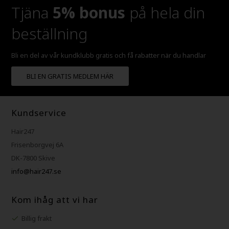
Tjäna
5% bonus
på hela din
beställning
Bli en del av vår kundklubb gratis och få rabatter när du handlar
BLI EN GRATIS MEDLEM HÄR
Kundservice
Hair247
Frisenborgvej 6A
DK-7800 Skive
info@hair247.se
Kom ihåg att vi har
Billig frakt