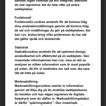
därmed ingen inverkan på din integritet, eftersom
längre, mer, starkare och vackrare ögonfransar, och du kan i
de inte registrerar det du letar efter på andra
princip förvänta dig att se resultat redan efter 4-6 veckor.
webbplatser.
Serumet appliceras genom att försiktigt föra borsten längs
ögonfranslinjen från ögonhörnet och ut. Det är enkelt och
Funktionell
snabbt, och du behöver bara använda det en gång om
Funktionella cookies används för att komma ihåg
dagen - och helst på kvällen, efter att du har rengjort huden
dina användarinställningar genom att komma ihåg
från smuts och smuts. Med det sagt är det viktigt att du
de val och inställningar du gör på webbplatsen, det
applicerar ett så tunt serumlager som möjligt. Så du får inte
kan t.ex. kretsa kring vilka preferenser du har när
bättre eller snabbare resultat genom att applicera extra
det gäller språk och textstorlek.
serum. Dessutom är det viktigt att nämna att produkten inte
ska användas på de nedre fransarna, eftersom serumet
Statistisk
automatiskt överförs till dessa via de övre fransarna.
Statistikcookies används för att optimera design,
användbarhet och effektivitet på en webbplats. Den
Det andra ögonfransserumet är det gröna
insamlade informationen kan t.ex. vara en del av
ögonfransserumet från Aphro Celina . Detta serum är extra
analyser av vilken information som är mest populär
omtänksamt och det är också lämpligt för dig som lider av
på sidan, då blir vi medvetna om vad som ska vara
känslig hud. Dessutom är den också lämplig för gravida och
lätt att hitta på sidan.
ammande kvinnor. Skillnaden mellan detta serum och det
klassiska serumet är att med detta serum bör du förvänta
Marknadsföring
dig en längre inkörningsperiod med serumet, eftersom det
Marknadsföringscookies samlar in information
tar 4-8 veckor innan det finns tydliga resultat. Detta beror på
genom att följa dig på de enskilda webbplatserna
att det effektiva stoppet i detta serum är baserat på
du besöker och kan sägas registrera de digitala
naturliga ingredienser.
fotavtryck som du ställer in. Marknadsföringskakor
Förhindra eller åtgärda håravfall med hår- och
är därför "spårningskakor". Den insamlade
Aphro Celina