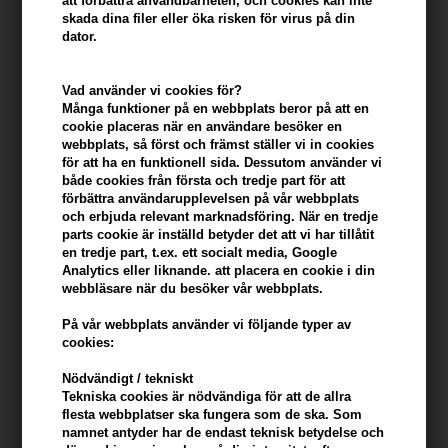
att förbättra användbarheten, och cookies kan inte
skada dina filer eller öka risken för virus på din
Därför bör du välja produkterna från Aphro Celina
dator.
Alla produkter i den fantastiska serien från Aphro Celina har
visat sig vara effektiva. Det därmed både lash, hår och
panna rum. Om du använder en eller flera av dessa
Vad använder vi cookies för?
produkter blir resultatet längre, starkare och mer hår i det
Många funktioner på en webbplats beror på att en
område du har valt att behandla. Produkterna är alla
cookie placeras när en användare besöker en
utvecklade av experter i Tyskland, de är dermatologiskt
webbplats, så först och främst ställer vi in ​​cookies
testade, de är fria från parfym, parabener och ftalater och
för att ha en funktionell sida. Dessutom använder vi
du kan därför använda dem säkert varje dag. Sist men inte
både cookies från första och tredje part för att
minst är produkterna EU-godkända och testas inte på djur.
förbättra användarupplevelsen på vår webbplats
och erbjuda relevant marknadsföring. När en tredje
Första gången du stöter på produkterna kommer du att
parts cookie är inställd betyder det att vi har tillåtit
upptäcka att kvaliteten inte äventyras. Det råder ingen
en tredje part, t.ex. ett socialt media, Google
tvekan om att det är ett varumärke som sätter kvalitet först.
Analytics eller liknande. att placera en cookie i din
Dessutom är vägen till deras starka produkter inte kemiska
webbläsare när du besöker vår webbplats.
ingredienser, utan snarare ett antal naturliga ingredienser
som många fler tål att sätta på sig huden. Aphro Celina vill
På vår webbplats använder vi följande typer av
alltid leverera produkter för hår, fransar och ögonbryn som
cookies:
kan hjälpa det växa på ett naturligt sätt.
De 2 ögonfransserum från Aphro Celina
Nödvändigt / tekniskt
Tekniska cookies är nödvändiga för att de allra
Aphro Celina erbjuder 2 olika ögonfransserum, som båda
flesta webbplatser ska fungera som de ska. Som
har sina fördelar. Det första ögonfransserumet är det
namnet antyder har de endast teknisk betydelse och
klassiska, vilket har visat sig vara effektivt. Det ger dig