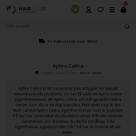
0
Fri frakt vid köp över 499 kr
Aphro Celina
Forside
»
Varumärken
»
Aphro Celina
Aphro Celina är ett varumärke som erbjuder en mängd
serumbaserade produkter. Du kan få både ett Aphro Celina
ögonfransserum, ett Aphro Celina och många andra läckra
serum, som alla är otroligt populära. Med detta sagt är det
dock särskilt Aphro Celina ögonfransserum som är populärt.
På den här sidan hittar du alla läckra serum från det erkända
varumärket, och drömmer du därför om långa, fulla
ögonfransar, ögonbryn eller hår? Då har du kommit till rätt
ställe.