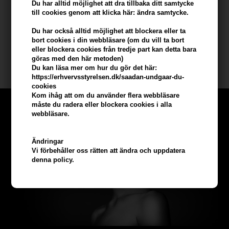
på vägen. Således har du möjlighet att komma hem med ett
Du har alltid möjlighet att dra tillbaka ditt samtycke
billigt Aphro Celina serum, men utan att behöva
till cookies genom att klicka här: ändra samtycke.
kompromissa med kvaliteten - och vem vill inte ha det? Så
slutligen utforska i vårt stora urval av serum här på
Du har också alltid möjlighet att blockera eller ta
webbplatsen och hitta precis din favorit idag!
bort cookies i din webbläsare (om du vill ta bort
eller blockera cookies från tredje part kan detta bara
göras med den här metoden)
Du kan läsa mer om hur du gör det här:
https://erhvervsstyrelsen.dk/saadan-undgaar-du-
cookies
Kom ihåg att om du använder flera webbläsare
måste du radera eller blockera cookies i alla
webbläsare.
Ändringar
Vi förbehåller oss rätten att ändra och uppdatera
denna policy.