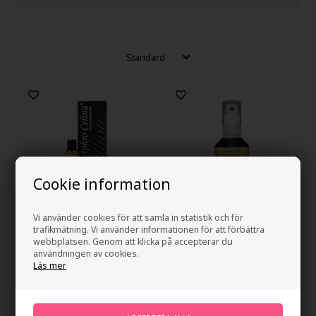
Cookie information
Vi använder cookies för att samla in statistik och för
trafikmätning. Vi använder informationen för att förbättra
webbplatsen. Genom att klicka på accepterar du
Aphro Celina Corallion
Aphro Celina Microhyaluron
användningen av cookies.
Eyelash Serum 3ml
100ml
Läs mer
940,00
SEK
940,00
SEK