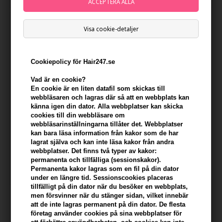
Visa cookie-detaljer
Cookiepolicy för Hair247.se
Vad är en cookie?
En cookie är en liten datafil som skickas till
webbläsaren och lagras där så att en webbplats kan
känna igen din dator. Alla webbplatser kan skicka
cookies till din webbläsare om
webbläsarinställningarna tillåter det. Webbplatser
Aphro Celina Serum Spray för
kan bara läsa information från kakor som de har
hår och skägg 30ml
lagrat själva och kan inte läsa kakor från andra
Ej i lager
webbplatser. Det finns två typer av kakor:
permanenta och tillfälliga (sessionskakor).
Permanenta kakor lagras som en fil på din dator
under en längre tid. Sessionscookies placeras
tillfälligt på din dator när du besöker en webbplats,
men försvinner när du stänger sidan, vilket innebär
att de inte lagras permanent på din dator. De flesta
företag använder cookies på sina webbplatser för