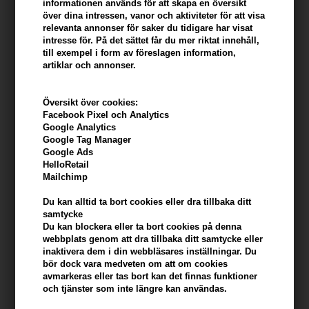
informationen används för att skapa en översikt
över dina intressen, vanor och aktiviteter för att visa
Som sagt gör Aphro Celina också ett hår- och skäggserum
relevanta annonser för saker du tidigare har visat
för dig som inte nödvändigtvis letar efter längre och
intresse för. På det sättet får du mer riktat innehåll,
vackrare fransar. Detta serum stimulerar tillväxtfasen och
till exempel i form av föreslagen information,
ökar därmed också antalet sugrör i varje hårsäck. Bland
artiklar och annonser.
annat innehåller den flera aktiva substanser som
prostaglandiner, som hjälper till att stärka keratinsyntesen,
vilket fördröjer det naturliga håravfallet. Det är därför det
Översikt över cookies:
perfekta serumet för dig som vill förhindra håravfall eller
Facebook Pixel och Analytics
som redan upplever håravfall. Med detta serum, förvänta
Google Analytics
dig 8-12 innan du ser synliga resultat. Använd serumet
Google Tag Manager
dagligen 4 timmar innan du badar eller efter att du har torkat
Google Ads
håret efter badet, varefter det ska masseras in i hårbotten
HelloRetail
eller skägget. Detta Aphro Celina serum kan också
Mailchimp
användas av både män och kvinnor, och naturligtvis kan de
andra serum också, varför du som kvinna också kan
Du kan alltid ta bort cookies eller dra tillbaka ditt
förebygga och avhjälpa håravfall.
samtycke
Stort urval av Aphro Celina serum på Hair247
Du kan blockera eller ta bort cookies på denna
Här på Hair247 erbjuder vi således ett stort och inte minst
webbplats genom att dra tillbaka ditt samtycke eller
spännande urval av serum från Aphro Celina , och vi
inaktivera dem i din webbläsares inställningar. Du
garanterar därför också att vi har ett serum som kan
bör dock vara medveten om att om cookies
uppfylla exakt dina drömmar när det gäller hår, ögonbryn
avmarkeras eller tas bort kan det finnas funktioner
eller ögonfransar. Köp också ditt nya Aphro Celina serum
och tjänster som inte längre kan användas.
här hos oss, så ser vi till att du alltid får ett bra erbjudande