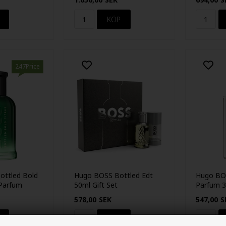
247Price
ttled Bold
Hugo BOSS Bottled Edt
Hugo BOS
 Parfum
50ml Gift Set
Parfum 
578,00
SEK
547,00
S