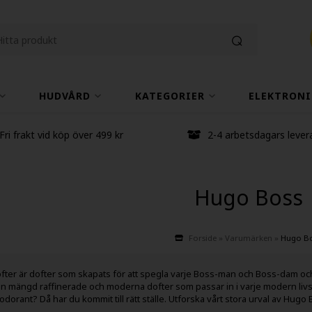
HUDVÅRD
KATEGORIER
ELEKTRONI
Fri frakt vid köp över 499 kr
2-4 arbetsdagars lever
Hugo Boss
Forside
»
Varumärken
»
Hugo B
ter är dofter som skapats för att spegla varje Boss-man och Boss-dam och
n mängd raffinerade och moderna dofter som passar in i varje modern livss
dorant? Då har du kommit till rätt ställe. Utforska vårt stora urval av Hu