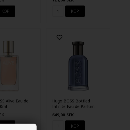
S Alive Eau de
Hugo BOSS Bottled
30ml
Infinite Eau de Parfum
50ml
EK
649,00
SEK