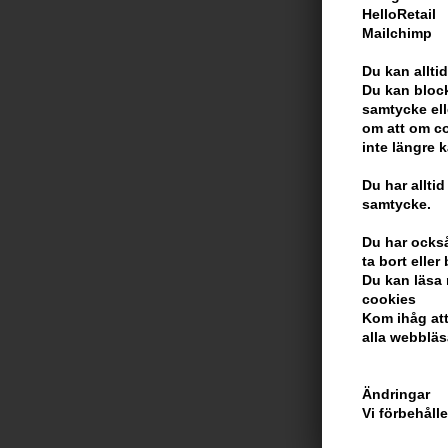
HelloRetail
Mailchimp
Du kan alltid
Du kan block
samtycke ell
om att om co
Hugo BOSS Bo
inte längre 
Triumph Elixir
636,00
SEK
Du har alltid
samtycke.
Du har också 
ta bort elle
Du kan läsa 
cookies
Kom ihåg att
alla webbläs
Ändringar
Vi förbehåll