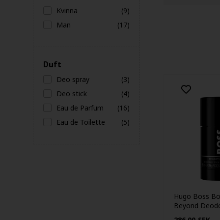
Kvinna
(9)
Man
(17)
Duft
Deo spray
(3)
Deo stick
(4)
Eau de Parfum
(16)
Eau de Toilette
(5)
Hugo Boss Bo
Beyond Deodo
75ml
286,00
SEK