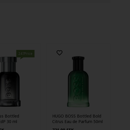
247Price
s Bottled
HUGO BOSS Bottled Bold
dP 30 ml
Citrus Eau de Parfum 50ml
EK
721,00
SEK