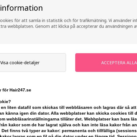
 information
ookies för att samla in statistik och för trafikmätning. Vi använder 
ättra webbplatsen. Genom att klicka på accepterar du användningen a
Visa cookie-detaljer
ttled
Hugo BOSS Femme Eau de
Hugo BO
 för Hair247.se
e Parfum
Parfum 30ml
Parfum 
ookie?
286,00
SEK
589,00
S
 en liten datafil som skickas till webbläsaren och lagras där så att
n känna igen din dator. Alla webbplatser kan skicka cookies till 
m webbläsarinställningarna tillåter det. Webbplatser kan bara lä
från kakor som de har lagrat själva och kan inte läsa kakor från a
 Det finns två typer av kakor: permanenta och tillfälliga (sessions
akor lagras som en fil på din dator under en längre tid. Session