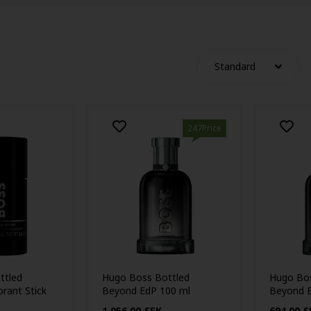
247Price
ttled
Hugo Boss Bottled
Hugo Bos
rant Stick
Beyond EdP 100 ml
Beyond E
1.056,00
SEK
694,00
S