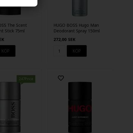
SS The Scent
HUGO BOSS Hugo Man
t Stick 75ml
Deodorant Spray 150ml
EK
272,00
SEK
247Price