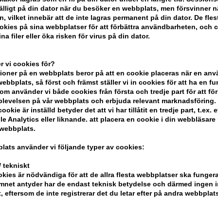
lfälligt på din dator när du besöker en webbplats, men försvinner n
n, vilket innebär att de inte lagras permanent på din dator. De fles
kies på sina webbplatser för att förbättra användbarheten, och 
na filer eller öka risken för virus på din dator.
 vi cookies för?
oner på en webbplats beror på att en cookie placeras när en an
bbplats, så först och främst ställer vi in ​​cookies för att ha en fu
om använder vi både cookies från första och tredje part för att för
levelsen på vår webbplats och erbjuda relevant marknadsföring.
ookie är inställd betyder det att vi har tillåtit en tredje part, t.ex. e
 Vie for
Hugo BOSS Orange Eau de
Hugo BO
e Analytics eller liknande. att placera en cookie i din webbläsare
e Parfum
Toilette 30ml
Toilette 
 webbplats.
319,00
SEK
368,00
S
lats använder vi följande typer av cookies:
 tekniskt
kies är nödvändiga för att de allra flesta webbplatser ska funge
mnet antyder har de endast teknisk betydelse och därmed ingen 
t, eftersom de inte registrerar det du letar efter på andra webbplats
247Price