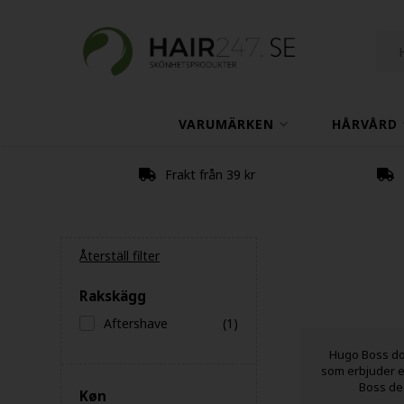
VARUMÄRKEN
HÅRVÅRD
Frakt från 39 kr
Återställ filter
Rakskägg
Aftershave
(1)
Hugo Boss dof
som erbjuder e
Boss deo
Køn