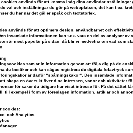
 cookies används för att komma ihåg dina användarinställningar
e val och inställningar du gör på webbplatsen, det kan t.ex. kret
nser du har när det gäller språk och textstorlek.
kies används för att optimera design, användbarhet och effektivit
en insamlade informationen kan t.ex. vara en del av analyser av v
som är mest populär på sidan, då blir vi medvetna om vad som ska 
n.
e Scent Eau
Hugo BOSS The Scent for
Hugo BOS
ing
00ml
Her Eau de Parfum 30ml
Men Eau 
ngscookies samlar in information genom att följa dig på de ensk
a du besöker och kan sägas registrera de digitala fotavtryck som
707,00
SEK
688,00
S
föringskakor är därför "spårningskakor". Den insamlade informa
att skapa en översikt över dina intressen, vanor och aktiviteter för
onser för saker du tidigare har visat intresse för. På det sättet få
ll, till exempel i form av föreslagen information, artiklar och annon
r cookies:
xel och Analytics
ytics
 Manager