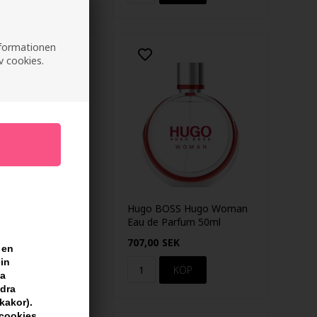
informationen
v cookies.
SS Femme Eau de
Hugo BOSS Hugo Woman
50ml
Eau de Parfum 50ml
EK
707,00
SEK
 en
din
sa
ndra
kakor).
scookies