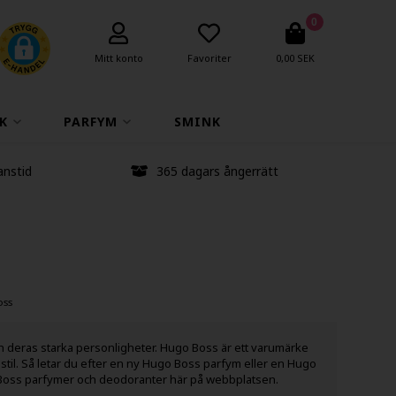
0
Mitt konto
Favoriter
0,00 SEK
K
PARFYM
SMINK
anstid
365 dagars ångerrätt
oss
 deras starka personligheter. Hugo Boss är ett varumärke
til. Så letar du efter en ny Hugo Boss parfym eller en Hugo
go Boss parfymer och deodoranter här på webbplatsen.