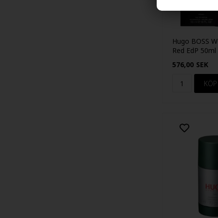
Hugo BOSS W
Red EdP 50ml
576,00
SEK