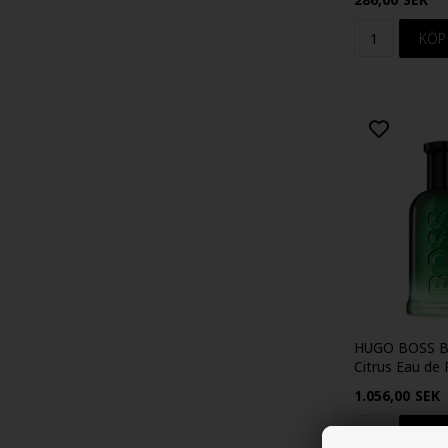
HUGO BOSS Bo
Citrus Eau de
100ml
1.056,00
SEK