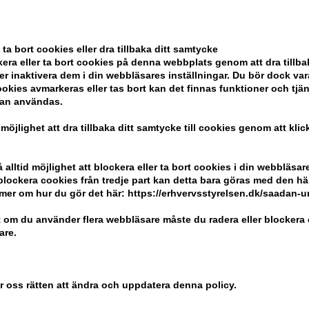
 ta bort cookies eller dra tillbaka ditt samtycke
era eller ta bort cookies på denna webbplats genom att dra tillbak
er inaktivera dem i din webbläsares inställningar. Du bör dock v
okies avmarkeras eller tas bort kan det finnas funktioner och tjä
ttled
Hugo BOSS Bottled
Hugo BO
kan användas.
 50ml
Triumph Elixir 100ml
After Sh
852,00
SEK
578,00
S
 möjlighet att dra tillbaka ditt samtycke till cookies genom att kli
alltid möjlighet att blockera eller ta bort cookies i din webbläsare
r blockera cookies från tredje part kan detta bara göras med den h
mer om hur du gör det här: https://erhvervsstyrelsen.dk/saadan-
 om du använder flera webbläsare måste du radera eller blockera 
are.
er oss rätten att ändra och uppdatera denna policy.