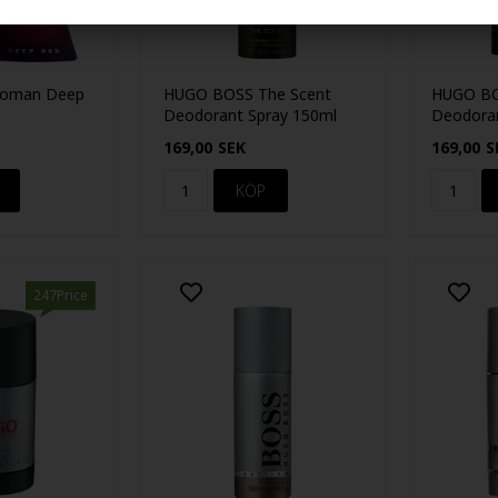
oman Deep
HUGO BOSS The Scent
HUGO BO
Deodorant Spray 150ml
Deodoran
169,00
SEK
169,00
S
247Price