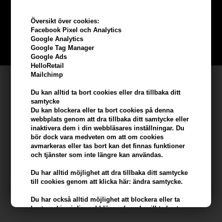
beställning
Översikt över cookies:
Bli en del av vår kundklubb gratis och få rabatter när du handlar
Facebook Pixel och Analytics
Google Analytics
BLI EN GRATIS MEDLEM HÄR
Google Tag Manager
Google Ads
HelloRetail
Mailchimp
Kundservice
Du kan alltid ta bort cookies eller dra tillbaka ditt
Hair247
samtycke
Du kan blockera eller ta bort cookies på denna
Frisenborgvej 6A
webbplats genom att dra tillbaka ditt samtycke eller
DK-7800 Skive
inaktivera dem i din webbläsares inställningar. Du
bör dock vara medveten om att om cookies
info@hair247.se
avmarkeras eller tas bort kan det finnas funktioner
och tjänster som inte längre kan användas.
Kom ihåg att vi har
Du har alltid möjlighet att dra tillbaka ditt samtycke
till cookies genom att klicka här: ändra samtycke.
Billig frakt
100% nöjdhet - 356 dagars returpolicy
Du har också alltid möjlighet att blockera eller ta
bort cookies i din webbläsare (om du vill ta bort
eller blockera cookies från tredje part kan detta bara