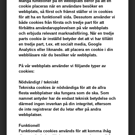
Många funktioner på en webbplats beror på att en
konto
cookie placeras när en användare besöker en
webbplats, så först och främst ställer vi in ​​cookies
KÖP FÖR YTTERLIGARE 499,00 SEK OCH FÅ FRI FRAKT
499 SEK
för att ha en funktionell sida. Dessutom använder vi
både cookies från första och tredje part för att
förbättra användarupplevelsen på vår webbplats
och erbjuda relevant marknadsföring. När en tredje
Beskrivning
Recensioner
Tillverkare
parts cookie är inställd betyder det att vi har tillåtit
en tredje part, t.ex. ett socialt media, Google
Analytics eller liknande. att placera en cookie i din
Beard Monkey Hair Clay ger ett starkt håll och matt finish.
webbläsare när du besöker vår webbplats.
Egenskaper
På vår webbplats använder vi följande typer av
cookies:
- Innehåller bambuextrakt som skyddar håret och fräschar upp det
samt gör håret mjukare
Nödvändigt / tekniskt
- Ger en matt yta och lämnar en lätt och fräsch doft
Tekniska cookies är nödvändiga för att de allra
- Kombinera med en hårspray för att ge extra håll.
flesta webbplatser ska fungera som de ska. Som
namnet antyder har de endast teknisk betydelse och
därmed ingen inverkan på din integritet, eftersom
Användning
de inte registrerar det du letar efter på andra
webbplatser.
- Ta en lämplig mängd vax i handen
- Värm upp vaxet mellan handflatorna
Funktionell
- Applicera och forma håret
Funktionella cookies används för att komma ihåg