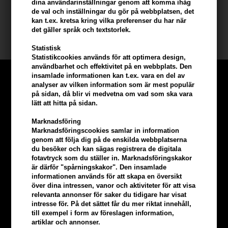
dina användarinställningar genom att komma ihåg
Storlek: 2 x 100 ml
de val och inställningar du gör på webbplatsen, det
kan t.ex. kretsa kring vilka preferenser du har när
det gäller språk och textstorlek.
Beard Monkey
Statistisk
Statistikcookies används för att optimera design,
användbarhet och effektivitet på en webbplats. Den
insamlade informationen kan t.ex. vara en del av
analyser av vilken information som är mest populär
på sidan, då blir vi medvetna om vad som ska vara
lätt att hitta på sidan.
Marknadsföring
Marknadsföringscookies samlar in information
genom att följa dig på de enskilda webbplatserna
du besöker och kan sägas registrera de digitala
fotavtryck som du ställer in. Marknadsföringskakor
är därför "spårningskakor". Den insamlade
informationen används för att skapa en översikt
över dina intressen, vanor och aktiviteter för att visa
relevanta annonser för saker du tidigare har visat
intresse för. På det sättet får du mer riktat innehåll,
Tjäna
5% bonus
på hela din
till exempel i form av föreslagen information,
artiklar och annonser.