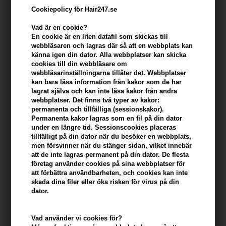
Cookiepolicy för Hair247.se
Vad är en cookie?
En cookie är en liten datafil som skickas till
webbläsaren och lagras där så att en webbplats kan
känna igen din dator. Alla webbplatser kan skicka
cookies till din webbläsare om
webbläsarinställningarna tillåter det. Webbplatser
kan bara läsa information från kakor som de har
lagrat själva och kan inte läsa kakor från andra
webbplatser. Det finns två typer av kakor:
Beard Monkey Hair Clay 100ml x 2
permanenta och tillfälliga (sessionskakor).
Permanenta kakor lagras som en fil på din dator
Varumärken
»
Beard Monkey
Brand:
Beard Monkey
under en längre tid. Sessionscookies placeras
359,00
SEK
tillfälligt på din dator när du besöker en webbplats,
men försvinner när du stänger sidan, vilket innebär
att de inte lagras permanent på din dator. De flesta
företag använder cookies på sina webbplatser för
-
+
att förbättra användbarheten, och cookies kan inte
skada dina filer eller öka risken för virus på din
dator.
I lager
- Leveranstid: 2-3 arbetsdagar
Vad använder vi cookies för?
Du tjänar
18 Bonuskronor
på köp av denna artikel -
Visa mitt