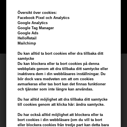
Tjäna
5% bonus
på hela din
Översikt över cookies:
beställning
Facebook Pixel och Analytics
Google Analytics
Google Tag Manager
Bli en del av vår kundklubb gratis och få rabatter när du handlar
Google Ads
HelloRetail
BLI EN GRATIS MEDLEM HÄR
Mailchimp
Du kan alltid ta bort cookies eller dra tillbaka ditt
samtycke
Kundservice
Du kan blockera eller ta bort cookies på denna
webbplats genom att dra tillbaka ditt samtycke eller
Hair247
inaktivera dem i din webbläsares inställningar. Du
bör dock vara medveten om att om cookies
Frisenborgvej 6A
avmarkeras eller tas bort kan det finnas funktioner
DK-7800 Skive
och tjänster som inte längre kan användas.
info@hair247.se
Du har alltid möjlighet att dra tillbaka ditt samtycke
till cookies genom att klicka här: ändra samtycke.
Kom ihåg att vi har
Du har också alltid möjlighet att blockera eller ta
bort cookies i din webbläsare (om du vill ta bort
Billig frakt
eller blockera cookies från tredje part kan detta bara