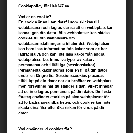
Cookiepolicy för Hair247.se
Vad är en cookie?
En cookie är en liten datafil som skickas till
webbläsaren och lagras där så att en webbplats kan
känna igen din dator. Alla webbplatser kan skicka
cookies till din webbläsare om
webbläsarinställningarna tillåter det. Webbplatser
kan bara läsa information från kakor som de har
lagrat själva och kan inte läsa kakor från andra
webbplatser. Det finns två typer av kakor:
Beard Monkey Hairspray Strong 300ml
permanenta och tillfälliga (sessionskakor).
Permanenta kakor lagras som en fil på din dator
Varumärken
»
Beard Monkey
Brand:
Beard Monkey
under en längre tid. Sessionscookies placeras
200,00
SEK
tillfälligt på din dator när du besöker en webbplats,
men försvinner när du stänger sidan, vilket innebär
att de inte lagras permanent på din dator. De flesta
Enhetspris ved 2
185,00
SEK
Spara 8%
företag använder cookies på sina webbplatser för
att förbättra användbarheten, och cookies kan inte
skada dina filer eller öka risken för virus på din
dator.
-
+
Vad använder vi cookies för?
I lager
- Leveranstid: 2-3 arbetsdagar