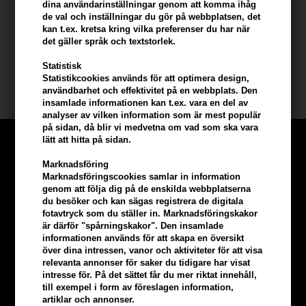
dina användarinställningar genom att komma ihåg
- Spraya i svepande rörelser ca. 25-30 cm från håret
de val och inställningar du gör på webbplatsen, det
- Om munstycket blir igensatt, skölj det med varmt vatten
kan t.ex. kretsa kring vilka preferenser du har när
det gäller språk och textstorlek.
Storlek: 300 ml
Statistisk
Statistikcookies används för att optimera design,
Beard Monkey
användbarhet och effektivitet på en webbplats. Den
insamlade informationen kan t.ex. vara en del av
analyser av vilken information som är mest populär
på sidan, då blir vi medvetna om vad som ska vara
lätt att hitta på sidan.
Marknadsföring
Marknadsföringscookies samlar in information
genom att följa dig på de enskilda webbplatserna
du besöker och kan sägas registrera de digitala
fotavtryck som du ställer in. Marknadsföringskakor
är därför "spårningskakor". Den insamlade
informationen används för att skapa en översikt
över dina intressen, vanor och aktiviteter för att visa
relevanta annonser för saker du tidigare har visat
intresse för. På det sättet får du mer riktat innehåll,
till exempel i form av föreslagen information,
artiklar och annonser.