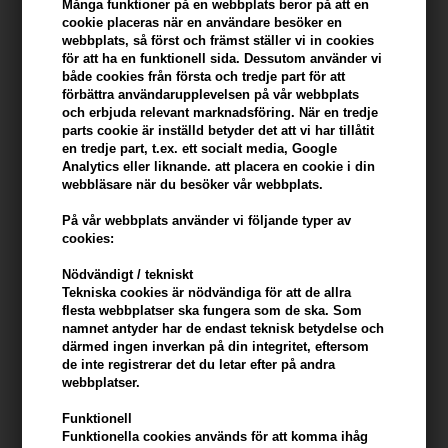
Många funktioner på en webbplats beror på att en
cookie placeras när en användare besöker en
webbplats, så först och främst ställer vi in ​​cookies
Du tjänar
9 Bonuskronor
på köp av denna artikel -
Visa mitt
för att ha en funktionell sida. Dessutom använder vi
konto
både cookies från första och tredje part för att
förbättra användarupplevelsen på vår webbplats
KÖP FÖR YTTERLIGARE 499,00 SEK OCH FÅ FRI FRAKT
499 SEK
och erbjuda relevant marknadsföring. När en tredje
parts cookie är inställd betyder det att vi har tillåtit
en tredje part, t.ex. ett socialt media, Google
Analytics eller liknande. att placera en cookie i din
Beskrivning
Recensioner
Tillverkare
webbläsare när du besöker vår webbplats.
På vår webbplats använder vi följande typer av
Beard Monkey Hairspray Strong är en snabbtorkande hårspray
cookies:
som ger extra starkt håll som håller håret på plats.
Nödvändigt / tekniskt
Egenskaper
Tekniska cookies är nödvändiga för att de allra
flesta webbplatser ska fungera som de ska. Som
Beard Monkey Hairspray ger ett extra starkt grepp och ger
namnet antyder har de endast teknisk betydelse och
samtidigt håret en lätt glans. Hårsprayen passar alla hårtyper.
därmed ingen inverkan på din integritet, eftersom
Sprayen är bra att använda efter olika vaxer från Beard Monkey .
de inte registrerar det du letar efter på andra
webbplatser.
Användning
Funktionell
Funktionella cookies används för att komma ihåg
- Applicera på torrt hår