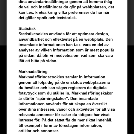
dina användarinställningar genom att komma ihåg
- Kan användas över hela ansiktet efter rengöring.
de val och inställningar du gör på webbplatsen, det
kan t.ex. kretsa kring vilka preferenser du har när
Storlek: 100 ml
det gäller språk och textstorlek.
Statistisk
Beard Monkey
Statistikcookies används för att optimera design,
användbarhet och effektivitet på en webbplats. Den
insamlade informationen kan t.ex. vara en del av
analyser av vilken information som är mest populär
på sidan, då blir vi medvetna om vad som ska vara
lätt att hitta på sidan.
Marknadsföring
Marknadsföringscookies samlar in information
genom att följa dig på de enskilda webbplatserna
du besöker och kan sägas registrera de digitala
fotavtryck som du ställer in. Marknadsföringskakor
är därför "spårningskakor". Den insamlade
informationen används för att skapa en översikt
över dina intressen, vanor och aktiviteter för att visa
relevanta annonser för saker du tidigare har visat
intresse för. På det sättet får du mer riktat innehåll,
till exempel i form av föreslagen information,
artiklar och annonser.