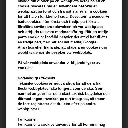
Många funktioner på en webbplats beror på att en
cookie placeras när en användare besöker en
webbplats, så först och främst ställer vi in ​​cookies
Du tjänar
9 Bonuskronor
på köp av denna artikel -
Visa mitt
för att ha en funktionell sida. Dessutom använder vi
konto
både cookies från första och tredje part för att
förbättra användarupplevelsen på vår webbplats
KÖP FÖR YTTERLIGARE 499,00 SEK OCH FÅ FRI FRAKT
499 SEK
och erbjuda relevant marknadsföring. När en tredje
parts cookie är inställd betyder det att vi har tillåtit
en tredje part, t.ex. ett socialt media, Google
Analytics eller liknande. att placera en cookie i din
Beskrivning
Recensioner
Tillverkare
webbläsare när du besöker vår webbplats.
På vår webbplats använder vi följande typer av
Beard Monkey Day Cream är en återfuktande dagkräm för ansiktet.
cookies:
Krämen ger näring och återställer hudens naturliga fuktbalans.
Nödvändigt / tekniskt
Egenskaper
Tekniska cookies är nödvändiga för att de allra
flesta webbplatser ska fungera som de ska. Som
Beard Monkey Day Cream är lätt parfymerad och utvecklad för att
namnet antyder har de endast teknisk betydelse och
skydda huden från extrema stötar och ger en fräsch känsla som
därmed ingen inverkan på din integritet, eftersom
de inte registrerar det du letar efter på andra
varar upp till 24 timmar. Dagkrämen är också lämplig för att minska
webbplatser.
fina linjer.
Funktionell
Användning
Funktionella cookies används för att komma ihåg