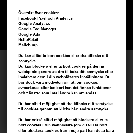
Tjäna
5% bonus
på hela din
beställning
Översikt över cookies:
Facebook Pixel och Analytics
Google Analytics
Bli en del av vår kundklubb gratis och få rabatter när du handlar
Google Tag Manager
Google Ads
BLI EN GRATIS MEDLEM HÄR
HelloRetail
Mailchimp
Du kan alltid ta bort cookies eller dra tillbaka ditt
Kundservice
samtycke
Du kan blockera eller ta bort cookies på denna
Hair247
webbplats genom att dra tillbaka ditt samtycke eller
inaktivera dem i din webbläsares inställningar. Du
Frisenborgvej 6A
bör dock vara medveten om att om cookies
DK-7800 Skive
avmarkeras eller tas bort kan det finnas funktioner
info@hair247.se
och tjänster som inte längre kan användas.
Du har alltid möjlighet att dra tillbaka ditt samtycke
Kom ihåg att vi har
till cookies genom att klicka här: ändra samtycke.
Du har också alltid möjlighet att blockera eller ta
Billig frakt
bort cookies i din webbläsare (om du vill ta bort
100% nöjdhet - 356 dagars returpolicy
eller blockera cookies från tredje part kan detta bara