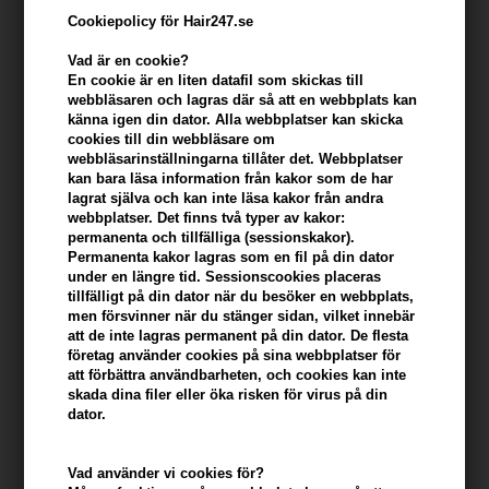
Cookiepolicy för Hair247.se
Vad är en cookie?
En cookie är en liten datafil som skickas till
webbläsaren och lagras där så att en webbplats kan
känna igen din dator. Alla webbplatser kan skicka
cookies till din webbläsare om
webbläsarinställningarna tillåter det. Webbplatser
kan bara läsa information från kakor som de har
lagrat själva och kan inte läsa kakor från andra
webbplatser. Det finns två typer av kakor:
Beard Monkey Day Cream 100ml
permanenta och tillfälliga (sessionskakor).
Permanenta kakor lagras som en fil på din dator
Varumärken
»
Beard Monkey
Brand:
Beard Monkey
under en längre tid. Sessionscookies placeras
185,00
SEK
tillfälligt på din dator när du besöker en webbplats,
men försvinner när du stänger sidan, vilket innebär
att de inte lagras permanent på din dator. De flesta
företag använder cookies på sina webbplatser för
Enhetspris ved 2
171,00
SEK
Spara 8%
att förbättra användbarheten, och cookies kan inte
skada dina filer eller öka risken för virus på din
dator.
-
+
Vad använder vi cookies för?
I lager
- Leveranstid: 2-3 arbetsdagar