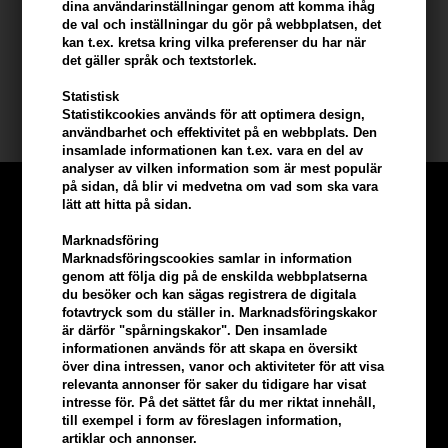
Kan användas på hela kroppen som kroppstvätt och som
dina användarinställningar genom att komma ihåg
hårschampo.
de val och inställningar du gör på webbplatsen, det
kan t.ex. kretsa kring vilka preferenser du har när
det gäller språk och textstorlek.
Storlek: 1000 ml
Statistisk
Beard Monkey
Statistikcookies används för att optimera design,
användbarhet och effektivitet på en webbplats. Den
insamlade informationen kan t.ex. vara en del av
analyser av vilken information som är mest populär
på sidan, då blir vi medvetna om vad som ska vara
lätt att hitta på sidan.
Marknadsföring
Marknadsföringscookies samlar in information
genom att följa dig på de enskilda webbplatserna
du besöker och kan sägas registrera de digitala
fotavtryck som du ställer in. Marknadsföringskakor
är därför "spårningskakor". Den insamlade
informationen används för att skapa en översikt
över dina intressen, vanor och aktiviteter för att visa
relevanta annonser för saker du tidigare har visat
intresse för. På det sättet får du mer riktat innehåll,
till exempel i form av föreslagen information,
artiklar och annonser.