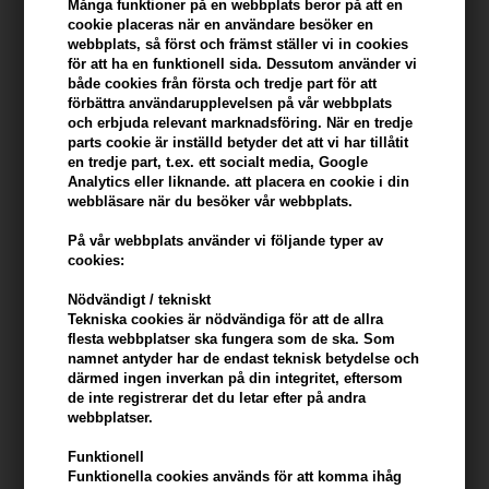
Många funktioner på en webbplats beror på att en
Du tjänar
16 Bonuskronor
på köp av denna artikel -
Visa mitt
cookie placeras när en användare besöker en
konto
webbplats, så först och främst ställer vi in ​​cookies
för att ha en funktionell sida. Dessutom använder vi
KÖP FÖR YTTERLIGARE 499,00 SEK OCH FÅ FRI FRAKT
både cookies från första och tredje part för att
499 SEK
förbättra användarupplevelsen på vår webbplats
och erbjuda relevant marknadsföring. När en tredje
parts cookie är inställd betyder det att vi har tillåtit
Beskrivning
Recensioner
Tillverkare
en tredje part, t.ex. ett socialt media, Google
Analytics eller liknande. att placera en cookie i din
webbläsare när du besöker vår webbplats.
Beard Monkey Hair & Body Wash Lemongrass är ett vårdande och
rengörande schampo för både hår och kropp. Body Wash
På vår webbplats använder vi följande typer av
Lemongrass har en fräsch doft av citrongräs.
cookies:
Nödvändigt / tekniskt
Egenskaper
Tekniska cookies är nödvändiga för att de allra
Beard Monkey Hair & Body Wash Lemongrass innehåller
flesta webbplatser ska fungera som de ska. Som
namnet antyder har de endast teknisk betydelse och
ingredienser som arganolja och grönt te, som har flera positiva
därmed ingen inverkan på din integritet, eftersom
effekter på både hud och hår. Denna kroppstvätt är utformad för
de inte registrerar det du letar efter på andra
att ge en uppfriskande och fräsch känsla i både hår och hud.
webbplatser.
Användning
Funktionell
Funktionella cookies används för att komma ihåg