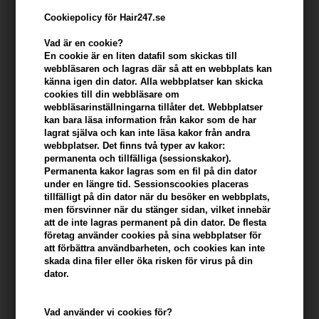
Cookiepolicy för Hair247.se
Vad är en cookie?
En cookie är en liten datafil som skickas till
webbläsaren och lagras där så att en webbplats kan
känna igen din dator. Alla webbplatser kan skicka
cookies till din webbläsare om
webbläsarinställningarna tillåter det. Webbplatser
kan bara läsa information från kakor som de har
lagrat själva och kan inte läsa kakor från andra
webbplatser. Det finns två typer av kakor:
Kerastase Densifique Bain Densite 250ml
permanenta och tillfälliga (sessionskakor).
Varumärken
»
Kerastase
Brand:
Kerastase
Permanenta kakor lagras som en fil på din dator
under en längre tid. Sessionscookies placeras
344,00
SEK
tillfälligt på din dator när du besöker en webbplats,
men försvinner när du stänger sidan, vilket innebär
att de inte lagras permanent på din dator. De flesta
Enhetspris ved 2 stk.
330,00
SEK
Spara 4%
företag använder cookies på sina webbplatser för
att förbättra användbarheten, och cookies kan inte
skada dina filer eller öka risken för virus på din
dator.
-
+
Vad använder vi cookies för?
I lager
- Leveranstid: 2-3 arbetsdagar