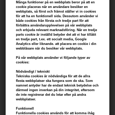
Många funktioner på en webbplats beror på att en
cookie placeras när en användare besöker en
Du tjänar
17 Bonuskronor
på köp av denna artikel -
Visa mitt
webbplats, så först och främst ställer vi in ​​cookies
konto
för att ha en funktionell sida. Dessutom använder vi
både cookies från första och tredje part för att
förbättra användarupplevelsen på vår webbplats
KÖP FÖR YTTERLIGARE 499,00 SEK OCH FÅ FRI FRAKT
499 SEK
och erbjuda relevant marknadsföring. När en tredje
parts cookie är inställd betyder det att vi har tillåtit
en tredje part, t.ex. ett socialt media, Google
Analytics eller liknande. att placera en cookie i din
Beskrivning
Recensioner
Tillverkare
webbläsare när du besöker vår webbplats.
På vår webbplats använder vi följande typer av
Kerastase Densifique Bain Density Bodyfying Shampoo är ett
cookies:
schampo som är lämpligt för tunt och fint hår. Schampot ger hårets
fyllighet, volym och struktur. Bain Densite ger dig en känsla av att
Nödvändigt / tekniskt
ditt hår blir tjockare efter att du har använt det under en tid.
Tekniska cookies är nödvändiga för att de allra
flesta webbplatser ska fungera som de ska. Som
namnet antyder har de endast teknisk betydelse och
Kerastase Densifique Bain Densite Shampoo
därmed ingen inverkan på din integritet, eftersom
egenskaper
de inte registrerar det du letar efter på andra
Detta schampo ger hårets fyllighet samtidigt som det stärker håret.
webbplatser.
Bland annat innehåller den vitamin B6, vilket förbättrar hårets
Funktionell
kvalitet.
Funktionella cookies används för att komma ihåg