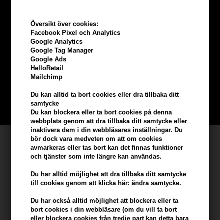
Översikt över cookies:
Facebook Pixel och Analytics
Tjäna
5% bonus
på hela din
Google Analytics
Google Tag Manager
beställning
Google Ads
HelloRetail
Mailchimp
Bli en del av vår kundklubb gratis och få rabatter när du handlar
Du kan alltid ta bort cookies eller dra tillbaka ditt
samtycke
BLI EN GRATIS MEDLEM HÄR
Du kan blockera eller ta bort cookies på denna
webbplats genom att dra tillbaka ditt samtycke eller
inaktivera dem i din webbläsares inställningar. Du
bör dock vara medveten om att om cookies
Kundservice
avmarkeras eller tas bort kan det finnas funktioner
och tjänster som inte längre kan användas.
Hair247
Frisenborgvej 6A
Du har alltid möjlighet att dra tillbaka ditt samtycke
till cookies genom att klicka här: ändra samtycke.
DK-7800 Skive
info@hair247.se
Du har också alltid möjlighet att blockera eller ta
bort cookies i din webbläsare (om du vill ta bort
eller blockera cookies från tredje part kan detta bara