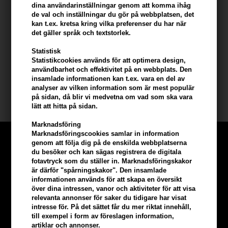
dina användarinställningar genom att komma ihåg
Använda Kerastase Bain Densite
de val och inställningar du gör på webbplatsen, det
kan t.ex. kretsa kring vilka preferenser du har när
- Fördela produkten i vått hår
det gäller språk och textstorlek.
- Massera in i håret
- Skölj sedan håret ordentligt
Statistisk
Statistikcookies används för att optimera design,
användbarhet och effektivitet på en webbplats. Den
Innehåll: 250 ml
insamlade informationen kan t.ex. vara en del av
analyser av vilken information som är mest populär
Kerastase
på sidan, då blir vi medvetna om vad som ska vara
lätt att hitta på sidan.
Marknadsföring
Marknadsföringscookies samlar in information
genom att följa dig på de enskilda webbplatserna
du besöker och kan sägas registrera de digitala
fotavtryck som du ställer in. Marknadsföringskakor
är därför "spårningskakor". Den insamlade
informationen används för att skapa en översikt
över dina intressen, vanor och aktiviteter för att visa
relevanta annonser för saker du tidigare har visat
intresse för. På det sättet får du mer riktat innehåll,
till exempel i form av föreslagen information,
artiklar och annonser.