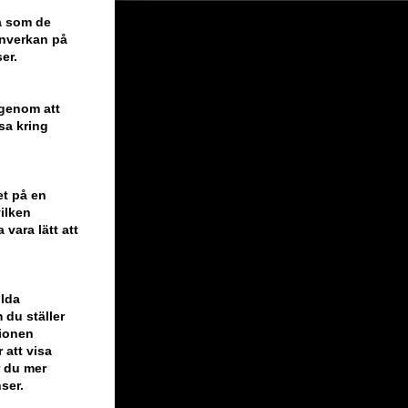
ra som de
inverkan på
er.
 genom att
sa kring
et på en
ilken
vara lätt att
ilda
 du ställer
tionen
 att visa
r du mer
ser.