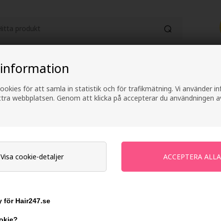
 information
HUDVÅRD
KATEGORIER
ELEKTRONI
ookies för att samla in statistik och för trafikmätning. Vi använder 
Fri frakt vid köp över 499 kr
2-4 arbetsdagars lever
ättra webbplatsen. Genom att klicka på accepterar du användningen a
Joico JoiGel Medi
Visa cookie-detaljer
Varumärken
»
Joico
Slut i lager
Ej i lager
- Leveranstid: Ukendt arbetsd
 för Hair247.se
Du tjänar
på köp av denna artikel -
Vi
ookie?