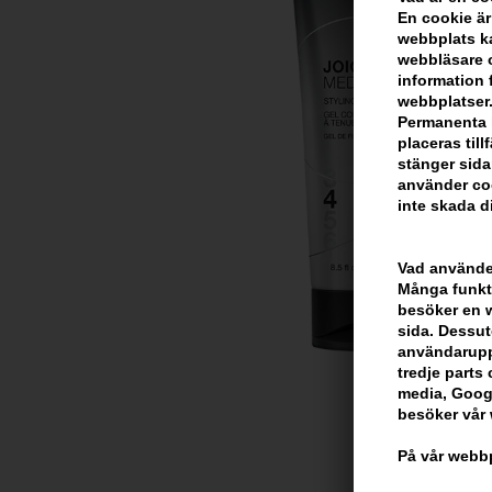
En cookie är
webbplats ka
webbläsare o
information 
webbplatser.
Permanenta k
placeras til
stänger sida
använder coo
inte skada di
Vad använder
Många funkti
besöker en we
sida. Dessut
användarupp
tredje parts c
media, Googl
besöker vår
På vår webbp