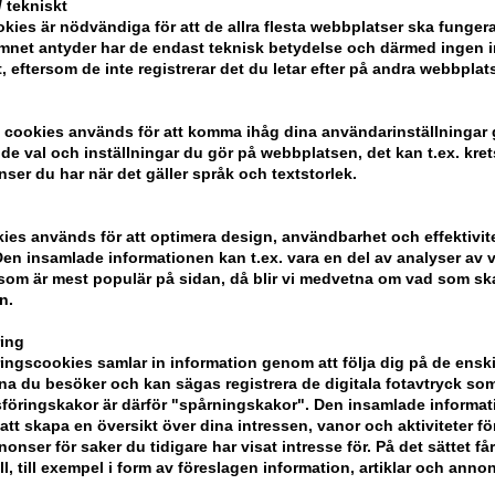
 tekniskt
kies är nödvändiga för att de allra flesta webbplatser ska funge
mnet antyder har de endast teknisk betydelse och därmed ingen 
t, eftersom de inte registrerar det du letar efter på andra webbplats
 cookies används för att komma ihåg dina användarinställningar
e val och inställningar du gör på webbplatsen, det kan t.ex. kret
nser du har när det gäller språk och textstorlek.
kies används för att optimera design, användbarhet och effektivit
en insamlade informationen kan t.ex. vara en del av analyser av v
som är mest populär på sidan, då blir vi medvetna om vad som ska 
n.
ing
ngscookies samlar in information genom att följa dig på de ensk
ela din beställning
a du besöker och kan sägas registrera de digitala fotavtryck som
föringskakor är därför "spårningskakor". Den insamlade informa
att skapa en översikt över dina intressen, vanor och aktiviteter för
onser för saker du tidigare har visat intresse för. På det sättet få
ndlar
ll, till exempel i form av föreslagen information, artiklar och annon