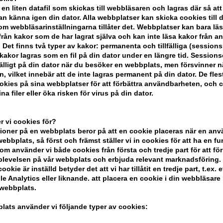
 en liten datafil som skickas till webbläsaren och lagras där så att
n känna igen din dator. Alla webbplatser kan skicka cookies till 
KÖP FÖR YTTERLIGARE 499,00 SEK OC
m webbläsarinställningarna tillåter det. Webbplatser kan bara lä
från kakor som de har lagrat själva och kan inte läsa kakor från a
 Det finns två typer av kakor: permanenta och tillfälliga (sessions
akor lagras som en fil på din dator under en längre tid. Session
BESKRIVNING
RECENSIONER
lfälligt på din dator när du besöker en webbplats, men försvinner n
n, vilket innebär att de inte lagras permanent på din dator. De fles
kies på sina webbplatser för att förbättra användbarheten, och 
Joico JoiGel Medium Styling Gel är en g
na filer eller öka risken för virus på din dator.
passar alla hårtyper, ger flexibelt stöd,
Ansökan
 vi cookies för?
oner på en webbplats beror på att en cookie placeras när en an
- Applicera en liten mängd på händerna 
bbplats, så först och främst ställer vi in ​​cookies för att ha en fu
om använder vi både cookies från första och tredje part för att för
föna håret.
levelsen på vår webbplats och erbjuda relevant marknadsföring.
ookie är inställd betyder det att vi har tillåtit en tredje part, t.ex. e
Storlek: 250ml
e Analytics eller liknande. att placera en cookie i din webbläsare
 webbplats.
Joico
lats använder vi följande typer av cookies: