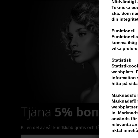
Nödvändigt /
Tekniska coo
ska. Som na
din integrite
Funktionell
Funktionella
komma ihåg d
vilka prefere
Statistisk
Statistikcoo
webbplats. D
information 
hitta på sida
Marknadsför
Marknadsföri
Tjäna
5% bonus
på h
webbplatsern
in. Marknads
används för 
relevanta ann
Bli en del av vår kundklubb gratis och få rabatter när du ha
riktat innehå