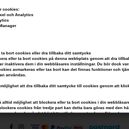
r cookies:
xel och Analytics
ytics
 Manager
Kundservice
Kom ihåg att
Hair247
Billig frakt
 ta bort cookies eller dra tillbaka ditt samtycke
Frisenborgvej 6A
100% nöjdhet -
era eller ta bort cookies på denna webbplats genom att dra tillbak
er inaktivera dem i din webbläsares inställningar. Du bör dock v
DK-7800 Skive
okies avmarkeras eller tas bort kan det finnas funktioner och tjä
info@hair247.se
kan användas.
 möjlighet att dra tillbaka ditt samtycke till cookies genom att kli
alltid möjlighet att blockera eller ta bort cookies i din webbläsare
r blockera cookies från tredje part kan detta bara göras med den h
mer om hur du gör det här: https://erhvervsstyrelsen.dk/saadan-
 om du använder flera webbläsare måste du radera eller blockera 