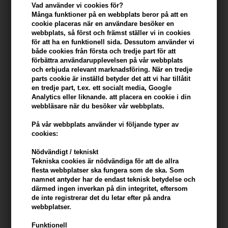
Vad använder vi cookies för?
Du tjänar
15 Bonuskronor
på köp av denna artikel -
Visa mitt
Många funktioner på en webbplats beror på att en
konto
cookie placeras när en användare besöker en
webbplats, så först och främst ställer vi in ​​cookies
för att ha en funktionell sida. Dessutom använder vi
KÖP FÖR YTTERLIGARE 499,00 SEK OCH FÅ FRI FRAKT
499 SEK
både cookies från första och tredje part för att
förbättra användarupplevelsen på vår webbplats
och erbjuda relevant marknadsföring. När en tredje
Beskrivning
Recensioner
Tillverkare
parts cookie är inställd betyder det att vi har tillåtit
en tredje part, t.ex. ett socialt media, Google
Analytics eller liknande. att placera en cookie i din
Öppna dörren till ren hudvård med Zenz Pure Body Butter, en
webbläsare när du besöker vår webbplats.
omsorgsfullt komponerad produkt som kombinerar det bästa av
På vår webbplats använder vi följande typer av
naturens ingredienser för att ge din hud en lyxig vårdupplevelse.
cookies:
Denna kroppscreme från ZENZ innehåller 200 ml av en näringsrik
blandning som är perfekt för att vårda och skydda huden.
Nödvändigt / tekniskt
Tekniska cookies är nödvändiga för att de allra
flesta webbplatser ska fungera som de ska. Som
Egenskaber
namnet antyder har de endast teknisk betydelse och
därmed ingen inverkan på din integritet, eftersom
- Hypoallergen formel utan parfymer, idealisk för känslig hud
de inte registrerar det du letar efter på andra
webbplatser.
- Certifierat naturligt och ekologiskt innehåll för en ren och
hälsosam känsla
Funktionell