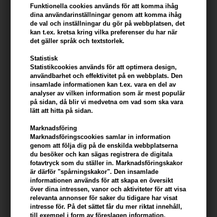
- Innehåller sheasmör som ger djup återfuktning och näring
Funktionella cookies används för att komma ihåg
- Berikad med aloe vera för att regenerera huden och bibehålla
dina användarinställningar genom att komma ihåg
de val och inställningar du gör på webbplatsen, det
fuktbalansen
kan t.ex. kretsa kring vilka preferenser du har när
- Avokadoolja tillför vitaminer och en mjukgörande effekt för torr
det gäller språk och textstorlek.
hud
Statistisk
Anvendelse
Statistikcookies används för att optimera design,
användbarhet och effektivitet på en webbplats. Den
insamlade informationen kan t.ex. vara en del av
- Applicera på rengjord hud efter dusch eller bad för bästa resultat
analyser av vilken information som är mest populär
på sidan, då blir vi medvetna om vad som ska vara
- Massera med cirkelrörelser tills cremen har absorberats
lätt att hitta på sidan.
- Passar för daglig användning så du kan njuta av silkeslen hud
varje dag
Marknadsföring
- Fri från syntetiska dofter och färgämnen, en säker vardagsvård
Marknadsföringscookies samlar in information
- Certifierad med Nordisk Miljömärkning och AllergyCertified för
genom att följa dig på de enskilda webbplatserna
du besöker och kan sägas registrera de digitala
trygg hudvård
fotavtryck som du ställer in. Marknadsföringskakor
är därför "spårningskakor". Den insamlade
Størrelse: 200 ml
informationen används för att skapa en översikt
över dina intressen, vanor och aktiviteter för att visa
relevanta annonser för saker du tidigare har visat
ZENZ Skincare
intresse för. På det sättet får du mer riktat innehåll,
till exempel i form av föreslagen information,