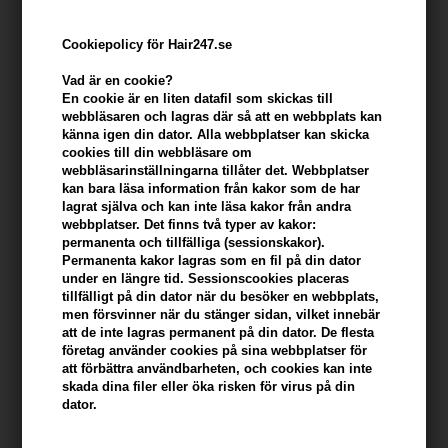
Cookiepolicy för Hair247.se
Vad är en cookie?
En cookie är en liten datafil som skickas till
webbläsaren och lagras där så att en webbplats kan
känna igen din dator. Alla webbplatser kan skicka
cookies till din webbläsare om
webbläsarinställningarna tillåter det. Webbplatser
kan bara läsa information från kakor som de har
Zenz Pure Body Butter 200ml
lagrat själva och kan inte läsa kakor från andra
webbplatser. Det finns två typer av kakor:
Varumärken
»
Zenz Skincare
Brand:
Zenz
permanenta och tillfälliga (sessionskakor).
Permanenta kakor lagras som en fil på din dator
Tidigare lägsta pris: 433,00
under en längre tid. Sessionscookies placeras
303,00
SEK
tillfälligt på din dator när du besöker en webbplats,
men försvinner när du stänger sidan, vilket innebär
Erbjudandet gäller: 30.07.26 - 13.08.26
att de inte lagras permanent på din dator. De flesta
företag använder cookies på sina webbplatser för
att förbättra användbarheten, och cookies kan inte
-
+
skada dina filer eller öka risken för virus på din
dator.
I lager
- Leveranstid: 2-3 arbetsdagar