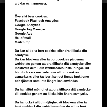
artiklar och annonser.
Översikt över cookies:
Facebook Pixel och Analytics
Google Analytics
Google Tag Manager
Google Ads
HelloRetail
Mailchimp
Du kan alltid ta bort cookies eller dra tillbaka ditt
samtycke
Du kan blockera eller ta bort cookies på denna
webbplats genom att dra tillbaka ditt samtycke eller
inaktivera dem i din webbläsares inställningar. Du
Tjäna
5% bonus
på hela din
bör dock vara medveten om att om cookies
avmarkeras eller tas bort kan det finnas funktioner
och tjänster som inte längre kan användas.
beställning
Du har alltid möjlighet att dra tillbaka ditt samtycke
till cookies genom att klicka här: ändra samtycke.
Bli en del av vår kundklubb gratis och få rabatter när du handlar
Du har också alltid möjlighet att blockera eller ta
BLI EN GRATIS MEDLEM HÄR
bort cookies i din webbläsare (om du vill ta bort