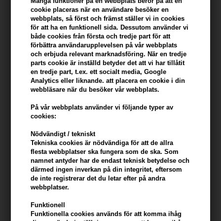
Många funktioner på en webbplats beror på att en
Beskrivning
Recensioner
cookie placeras när en användare besöker en
webbplats, så först och främst ställer vi in ​​cookies
för att ha en funktionell sida. Dessutom använder vi
ZarkoPerfume Pink Twin Set EdP (Limited Edition) är ett exklusivt
både cookies från första och tredje part för att
förbättra användarupplevelsen på vår webbplats
presentset med två versioner av den ikoniska Pink Molécule
och erbjuda relevant marknadsföring. När en tredje
090.09. Här får du en elegant fullstor flaska för badrummet eller
parts cookie är inställd betyder det att vi har tillåtit
parfymhyllan samt en praktisk reseförpackning som gör det enkelt
en tredje part, t.ex. ett socialt media, Google
att fräscha upp doften under dagen.
Analytics eller liknande. att placera en cookie i din
webbläsare när du besöker vår webbplats.
Egenskaper
På vår webbplats använder vi följande typer av
- Exklusiv presentask med Pink Molécule 090.09
cookies:
- Innehåller både 100 ml och 12 ml parfym
Nödvändigt / tekniskt
- Perfekt kombination av hemmabruk och reseformat
Tekniska cookies är nödvändiga för att de allra
- Idealisk för snabb uppfräschning på språng
flesta webbplatser ska fungera som de ska. Som
- Feminin, modern och populär molekyldoft
namnet antyder har de endast teknisk betydelse och
- Passar utmärkt som en lyxig gåva till någon du tycker om
därmed ingen inverkan på din integritet, eftersom
de inte registrerar det du letar efter på andra
webbplatser.
Användning
- Spraya parfymen på hals, handleder och andra pulspunkter
Funktionell
Funktionella cookies används för att komma ihåg
- Använd 100 ml-flaskan som din ordinarie doft hemma