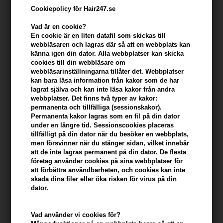
Cookiepolicy för Hair247.se
Vad är en cookie?
En cookie är en liten datafil som skickas till
webbläsaren och lagras där så att en webbplats kan
känna igen din dator. Alla webbplatser kan skicka
cookies till din webbläsare om
webbläsarinställningarna tillåter det. Webbplatser
kan bara läsa information från kakor som de har
lagrat själva och kan inte läsa kakor från andra
webbplatser. Det finns två typer av kakor:
ZarkoPerfume Pink Twin Set EdP (Limited Edition)
permanenta och tillfälliga (sessionskakor).
Permanenta kakor lagras som en fil på din dator
Varumärken
»
Zarkoperfume
Brand:
ZarkoPerfume
under en längre tid. Sessionscookies placeras
Slut i lager
tillfälligt på din dator när du besöker en webbplats,
men försvinner när du stänger sidan, vilket innebär
att de inte lagras permanent på din dator. De flesta
Ej i lager
- Leveranstid: Ukendt arbetsdagar
företag använder cookies på sina webbplatser för
att förbättra användbarheten, och cookies kan inte
Du tjänar
på köp av denna artikel -
Visa mitt konto
skada dina filer eller öka risken för virus på din
dator.
KÖP FÖR YTTERLIGARE 499,00 SEK OCH FÅ FRI FRAKT
499 SEK
Vad använder vi cookies för?