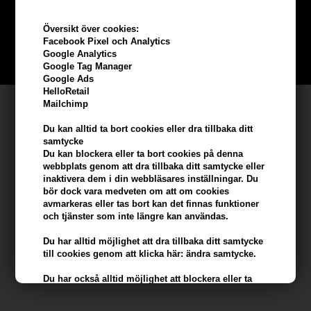
Bli en del av vår kundklubb gratis och få rabatter när du handlar
Översikt över cookies:
Facebook Pixel och Analytics
Google Analytics
BLI EN GRATIS MEDLEM HÄR
Google Tag Manager
Google Ads
HelloRetail
Mailchimp
Kundservice
Du kan alltid ta bort cookies eller dra tillbaka ditt
Hair247
samtycke
Frisenborgvej 6A
Du kan blockera eller ta bort cookies på denna
webbplats genom att dra tillbaka ditt samtycke eller
DK-7800 Skive
inaktivera dem i din webbläsares inställningar. Du
info@hair247.se
bör dock vara medveten om att om cookies
avmarkeras eller tas bort kan det finnas funktioner
och tjänster som inte längre kan användas.
Kom ihåg att vi har
Du har alltid möjlighet att dra tillbaka ditt samtycke
Billig frakt
till cookies genom att klicka här: ändra samtycke.
100% nöjdhet - 356 dagars returpolicy
Du har också alltid möjlighet att blockera eller ta
bort cookies i din webbläsare (om du vill ta bort
eller blockera cookies från tredje part kan detta bara