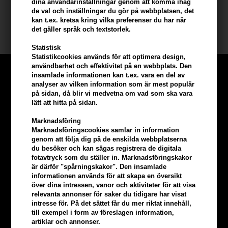
dina användarinställningar genom att komma ihåg
- Ta med 12 ml-versionen i väskan för uppfräschning under dagen
de val och inställningar du gör på webbplatsen, det
kan t.ex. kretsa kring vilka preferenser du har när
Storlek: 100 ml + 12 ml.
det gäller språk och textstorlek.
Statistisk
Statistikcookies används för att optimera design,
användbarhet och effektivitet på en webbplats. Den
insamlade informationen kan t.ex. vara en del av
analyser av vilken information som är mest populär
på sidan, då blir vi medvetna om vad som ska vara
lätt att hitta på sidan.
Marknadsföring
Marknadsföringscookies samlar in information
genom att följa dig på de enskilda webbplatserna
du besöker och kan sägas registrera de digitala
fotavtryck som du ställer in. Marknadsföringskakor
är därför "spårningskakor". Den insamlade
informationen används för att skapa en översikt
över dina intressen, vanor och aktiviteter för att visa
relevanta annonser för saker du tidigare har visat
Tjäna
5% bonus
på hela din
intresse för. På det sättet får du mer riktat innehåll,
till exempel i form av föreslagen information,
beställning
artiklar och annonser.