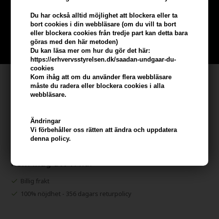
beställning
Du har också alltid möjlighet att blockera eller ta
Bli en del av vår kundklubb gratis och få rabatter när du handlar
bort cookies i din webbläsare (om du vill ta bort
eller blockera cookies från tredje part kan detta bara
göras med den här metoden)
BLI EN GRATIS MEDLEM HÄR
Du kan läsa mer om hur du gör det här:
https://erhvervsstyrelsen.dk/saadan-undgaar-du-
cookies
Kom ihåg att om du använder flera webbläsare
Kundservice
måste du radera eller blockera cookies i alla
webbläsare.
Hair247
Frisenborgvej 6A
Ändringar
DK-7800 Skive
Vi förbehåller oss rätten att ändra och uppdatera
info@hair247.se
denna policy.
Kom ihåg att vi har
Billig frakt
100% nöjdhet - 356 dagars returpolicy