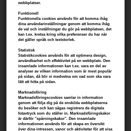
Prada Luna Rossa Eau de
Prada Amber Eau de Parfum
webbplatser.
Toilette 100ml
30ml
Funktionell
Ej i lager
Ej i lager
Funktionella cookies används för att komma ihåg
dina användarinställningar genom att komma ihåg
de val och inställningar du gör på webbplatsen, det
kan t.ex. kretsa kring vilka preferenser du har när
det gäller språk och textstorlek.
Statistisk
Statistikcookies används för att optimera design,
användbarhet och effektivitet på en webbplats. Den
insamlade informationen kan t.ex. vara en del av
analyser av vilken information som är mest populär
på sidan, då blir vi medvetna om vad som ska vara
lätt att hitta på sidan.
Marknadsföring
Marknadsföringscookies samlar in information
genom att följa dig på de enskilda webbplatserna
Prada L'Homme Aftershave
Prada L'Homme L'Eau Eau de
du besöker och kan sägas registrera de digitala
Balm 125ml
Toilette 50ml
fotavtryck som du ställer in. Marknadsföringskakor
är därför "spårningskakor". Den insamlade
Ej i lager
Ej i lager
informationen används för att skapa en översikt
över dina intressen, vanor och aktiviteter för att visa