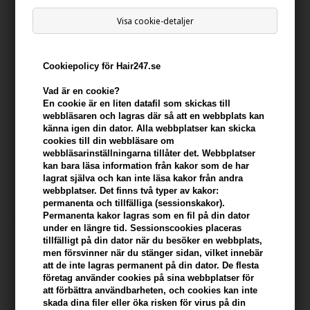
Visa cookie-detaljer
Cookiepolicy för Hair247.se
Vad är en cookie?
En cookie är en liten datafil som skickas till
webbläsaren och lagras där så att en webbplats kan
känna igen din dator. Alla webbplatser kan skicka
Prada Amber Pour Homme
Prada La Femme Eau de
cookies till din webbläsare om
Eau de Toilette 50ml
Parfum 50ml
webbläsarinställningarna tillåter det. Webbplatser
Ej i lager
Ej i lager
kan bara läsa information från kakor som de har
lagrat själva och kan inte läsa kakor från andra
webbplatser. Det finns två typer av kakor:
permanenta och tillfälliga (sessionskakor).
Permanenta kakor lagras som en fil på din dator
under en längre tid. Sessionscookies placeras
tillfälligt på din dator när du besöker en webbplats,
men försvinner när du stänger sidan, vilket innebär
att de inte lagras permanent på din dator. De flesta
företag använder cookies på sina webbplatser för
att förbättra användbarheten, och cookies kan inte
skada dina filer eller öka risken för virus på din