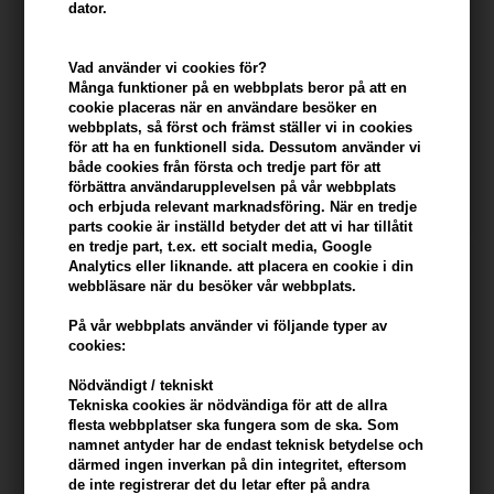
dator.
Vad använder vi cookies för?
Många funktioner på en webbplats beror på att en
Prada Luna Rossa Aftershave
Prada Luna Rossa Eau Sport
cookie placeras när en användare besöker en
Lotion 125ml
Eau de Toilette 75ml
webbplats, så först och främst ställer vi in ​​cookies
för att ha en funktionell sida. Dessutom använder vi
Ej i lager
Ej i lager
både cookies från första och tredje part för att
förbättra användarupplevelsen på vår webbplats
och erbjuda relevant marknadsföring. När en tredje
parts cookie är inställd betyder det att vi har tillåtit
en tredje part, t.ex. ett socialt media, Google
Analytics eller liknande. att placera en cookie i din
webbläsare när du besöker vår webbplats.
På vår webbplats använder vi följande typer av
cookies:
Nödvändigt / tekniskt
Tekniska cookies är nödvändiga för att de allra
flesta webbplatser ska fungera som de ska. Som
namnet antyder har de endast teknisk betydelse och
därmed ingen inverkan på din integritet, eftersom
de inte registrerar det du letar efter på andra