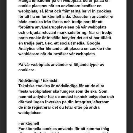
Många funktioner på en webbplats beror på att en
cookie placeras när en användare besöker en
webbplats, så först och främst ställer vi in ​​cookies
KÖP FÖR YTTERLIGARE 499,00 SEK OCH FÅ FRI FRAKT
499 SEK
för att ha en funktionell sida. Dessutom använder vi
både cookies från första och tredje part för att
förbättra användarupplevelsen på vår webbplats
och erbjuda relevant marknadsföring. När en tredje
Beskrivning
Recensioner
Tillverkare
parts cookie är inställd betyder det att vi har tillåtit
en tredje part, t.ex. ett socialt media, Google
Evolve Nightly Renew Facial Cream är en lugnande nattkräm som
Analytics eller liknande. att placera en cookie i din
webbläsare när du besöker vår webbplats.
tillför lite mer zen i din kvällsrutin. Utvecklad som den perfekta
partnern till Daily Renew Faical Cream - denna sensoriska nattkräm
På vår webbplats använder vi följande typer av
hjälper till att avgifta, jämna ut och fast hud medan du sover.
cookies:
Nödvändigt / tekniskt
Evolve Nightly Renew Facial Cream innehåller en avslappnande
Tekniska cookies är nödvändiga för att de allra
kombination av tio eteriska oljor som skapar en känsla av lugn och
flesta webbplatser ska fungera som de ska. Som
förbättrar sömnkvaliteten.
namnet antyder har de endast teknisk betydelse och
därmed ingen inverkan på din integritet, eftersom
Ansökan
de inte registrerar det du letar efter på andra
webbplatser.
Applicera på ansikte, hals och dekolletage på kvällen som det sista
steget i din rutin.
Funktionell
Funktionella cookies används för att komma ihåg