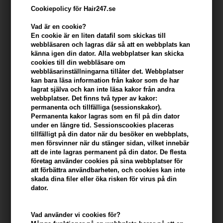
Cookiepolicy för Hair247.se
Vad är en cookie?
En cookie är en liten datafil som skickas till
webbläsaren och lagras där så att en webbplats kan
känna igen din dator. Alla webbplatser kan skicka
cookies till din webbläsare om
webbläsarinställningarna tillåter det. Webbplatser
kan bara läsa information från kakor som de har
lagrat själva och kan inte läsa kakor från andra
webbplatser. Det finns två typer av kakor:
Evolve Nightly Renew Facial Cream 30ml
permanenta och tillfälliga (sessionskakor).
Permanenta kakor lagras som en fil på din dator
Varumärken
»
Evolve Organic Beauty
Brand:
Evolve Organic Beauty
under en längre tid. Sessionscookies placeras
Tidigare lägsta pris: 214,00
tillfälligt på din dator när du besöker en webbplats,
193,00
SEK
men försvinner när du stänger sidan, vilket innebär
att de inte lagras permanent på din dator. De flesta
företag använder cookies på sina webbplatser för
Erbjudandet gäller: 30.07.26 - 13.08.26
att förbättra användbarheten, och cookies kan inte
skada dina filer eller öka risken för virus på din
dator.
Ej i lager
- Leveranstid: Ukendt arbetsdagar
Du tjänar
10 Bonuskronor
på köp av denna artikel -
Visa mitt
Vad använder vi cookies för?
konto