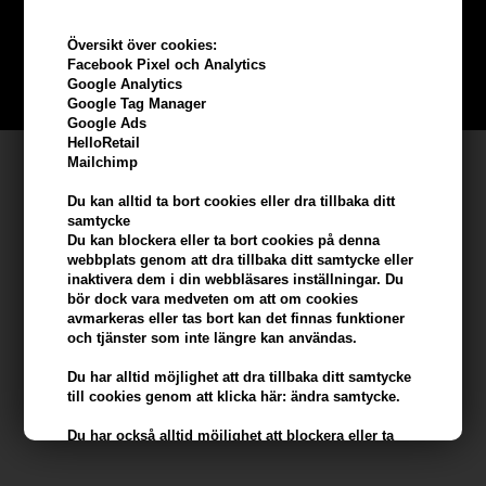
Bli en del av vår kundklubb gratis och få rabatter när du handlar
Översikt över cookies:
Facebook Pixel och Analytics
Google Analytics
BLI EN GRATIS MEDLEM HÄR
Google Tag Manager
Google Ads
HelloRetail
Kundservice
Mailchimp
Du kan alltid ta bort cookies eller dra tillbaka ditt
Hair247
samtycke
Frisenborgvej 6A
Du kan blockera eller ta bort cookies på denna
webbplats genom att dra tillbaka ditt samtycke eller
DK-7800 Skive
inaktivera dem i din webbläsares inställningar. Du
info@hair247.se
bör dock vara medveten om att om cookies
avmarkeras eller tas bort kan det finnas funktioner
och tjänster som inte längre kan användas.
Kom ihåg att vi har
Du har alltid möjlighet att dra tillbaka ditt samtycke
Billig frakt
till cookies genom att klicka här: ändra samtycke.
100% nöjdhet - 356 dagars returpolicy
Du har också alltid möjlighet att blockera eller ta
bort cookies i din webbläsare (om du vill ta bort
eller blockera cookies från tredje part kan detta bara