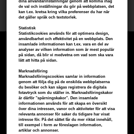
dina användarinställningar genom att komma ihåg
Storlek: 30ml
de val och inställningar du gör på webbplatsen, det
kan t.ex. kretsa kring vilka preferenser du har när
Evolve Organic Beauty
det gäller språk och textstorlek.
Statistisk
Statistikcookies används för att optimera design,
användbarhet och effektivitet på en webbplats. Den
insamlade informationen kan t.ex. vara en del av
analyser av vilken information som är mest populär
på sidan, då blir vi medvetna om vad som ska vara
lätt att hitta på sidan.
Marknadsföring
Marknadsföringscookies samlar in information
genom att följa dig på de enskilda webbplatserna
du besöker och kan sägas registrera de digitala
fotavtryck som du ställer in. Marknadsföringskakor
är därför "spårningskakor". Den insamlade
informationen används för att skapa en översikt
över dina intressen, vanor och aktiviteter för att visa
relevanta annonser för saker du tidigare har visat
Tjäna
5% bonus
på hela din
intresse för. På det sättet får du mer riktat innehåll,
till exempel i form av föreslagen information,
beställning
artiklar och annonser.