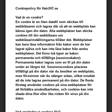
Cookiepolicy för Hair247.se
Vad är en cookie?
En cookie är en liten datafil som skickas till
webbläsaren och lagras där så att en webbplats kan
känna igen din dator. Alla webbplatser kan skicka
cookies till din webbläsare om
webbläsarinställningarna tillåter det. Webbplatser
kan bara läsa information från kakor som de har
lagrat själva och kan inte läsa kakor från andra
Evolve Organic Beauty Gentle Cleansing Melt 30
webbplatser. Det finns två typer av kakor:
ml
permanenta och tillfälliga (sessionskakor).
Permanenta kakor lagras som en fil på din dator
Varumärken
»
Evolve Organic Beauty
Brand:
Evolve Organic Beauty
under en längre tid. Sessionscookies placeras
tillfälligt på din dator när du besöker en webbplats,
Tidigare lägsta pris: 157,00
men försvinner när du stänger sidan, vilket innebär
142,00
SEK
att de inte lagras permanent på din dator. De flesta
företag använder cookies på sina webbplatser för
Erbjudandet gäller: 30.07.26 - 13.08.26
att förbättra användbarheten, och cookies kan inte
skada dina filer eller öka risken för virus på din
dator.
-
+
I lager
- Leveranstid: 2-3 arbetsdagar
Vad använder vi cookies för?