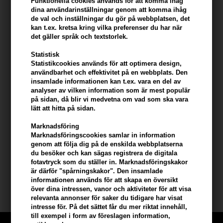
Funktionella cookies används för att komma ihåg
- Applicera försiktigt på torrt ansikte runt ögonen
dina användarinställningar genom att komma ihåg
- Använd masserande rörelser
de val och inställningar du gör på webbplatsen, det
kan t.ex. kretsa kring vilka preferenser du har när
- Tillsätt sedan ljummet vatten för att få en rik rengöring och fyllig
det gäller språk och textstorlek.
mjölk
- Skölj sedan av
Statistisk
Statistikcookies används för att optimera design,
Ingredienser
användbarhet och effektivitet på en webbplats. Den
insamlade informationen kan t.ex. vara en del av
Capryl / Capric Triglyceride *, Glycerin *, Helianthus Annuus
analyser av vilken information som är mest populär
(Solros) Seed Oil *, Prunus Amygdalus Dulcis (Sweet Mandel) Seed
på sidan, då blir vi medvetna om vad som ska vara
lätt att hitta på sidan.
Oil *, Saccharose Laurate, Adansonia Digitata (Baobab) Seed Oil *,
Citrus Aurantium Dulcis (Orange) , Vanilj Planifolia (vanilj)
Marknadsföring
fruktextrakt *, Rosa Damascena blommaolja *, tokoferol. *
Marknadsföringscookies samlar in information
ingredienser från ekologiskt jordbruk
genom att följa dig på de enskilda webbplatserna
du besöker och kan sägas registrera de digitala
fotavtryck som du ställer in. Marknadsföringskakor
Storlek: 30 ml
är därför "spårningskakor". Den insamlade
informationen används för att skapa en översikt
Evolve Organic Beauty
över dina intressen, vanor och aktiviteter för att visa
relevanta annonser för saker du tidigare har visat
intresse för. På det sättet får du mer riktat innehåll,
till exempel i form av föreslagen information,