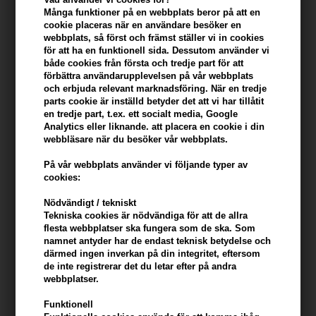
Många funktioner på en webbplats beror på att en
cookie placeras när en användare besöker en
Du tjänar
7 Bonuskronor
på köp av denna artikel -
Visa mitt
webbplats, så först och främst ställer vi in ​​cookies
konto
för att ha en funktionell sida. Dessutom använder vi
både cookies från första och tredje part för att
förbättra användarupplevelsen på vår webbplats
KÖP FÖR YTTERLIGARE 499,00 SEK OCH FÅ FRI FRAKT
499 SEK
och erbjuda relevant marknadsföring. När en tredje
parts cookie är inställd betyder det att vi har tillåtit
en tredje part, t.ex. ett socialt media, Google
Beskrivning
Recensioner
Tillverkare
Analytics eller liknande. att placera en cookie i din
webbläsare när du besöker vår webbplats.
Evolve Organic Beauty Gentle Cleansing Melt tar bort smuts och
På vår webbplats använder vi följande typer av
orenheter och har en lugnande och fuktgivande effekt.
cookies:
Nödvändigt / tekniskt
Egenskaper
Tekniska cookies är nödvändiga för att de allra
- Skonsam rengöringslotion för normal - torr hud
flesta webbplatser ska fungera som de ska. Som
namnet antyder har de endast teknisk betydelse och
- Berikad med baobabolja och sockerextrakt, som tar bort smuts
därmed ingen inverkan på din integritet, eftersom
och föroreningar och har en lugnande och fuktgivande effekt
de inte registrerar det du letar efter på andra
doft av organisk vanilj.
webbplatser.
Ansökan
Funktionell