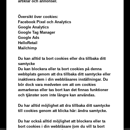
artiklar och annonser.
Översikt över cookies:
Facebook Pixel och Analytics
Google Analytics
Google Tag Manager
Google Ads
HelloRetail
Mailchimp
Du kan alltid ta bort cookies eller dra tillbaka ditt
samtycke
Du kan blockera eller ta bort cookies på denna
webbplats genom att dra tillbaka ditt samtycke eller
Tjäna
5% bonus
på hela din
inaktivera dem i din webbläsares inställningar. Du
bör dock vara medveten om att om cookies
beställning
avmarkeras eller tas bort kan det finnas funktioner
och tjänster som inte längre kan användas.
Bli en del av vår kundklubb gratis och få rabatter när du handlar
Du har alltid möjlighet att dra tillbaka ditt samtycke
till cookies genom att klicka här: ändra samtycke.
BLI EN GRATIS MEDLEM HÄR
Du har också alltid möjlighet att blockera eller ta
bort cookies i din webbläsare (om du vill ta bort