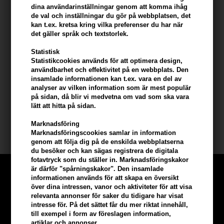
Evolve Liquid Radiance Glycolic Toner har en diskret doft av
dina användarinställningar genom att komma ihåg
organiskt orange blommande vatten. Tonern konserveras med ett
de val och inställningar du gör på webbplatsen, det
kan t.ex. kretsa kring vilka preferenser du har när
100% naturligt konserveringsmedel extraherat från sockerrör. Kan
det gäller språk och textstorlek.
användas för alla hudtyper.
Statistisk
Hur man använder Evolve Liquid Radiance Glykolisk
Statistikcookies används för att optimera design,
toner
användbarhet och effektivitet på en webbplats. Den
insamlade informationen kan t.ex. vara en del av
- Applicera på ren hud med en bomullstuss
analyser av vilken information som är mest populär
på sidan, då blir vi medvetna om vad som ska vara
Storlek: 100 ml
lätt att hitta på sidan.
Marknadsföring
Evolve Organic Beauty
Marknadsföringscookies samlar in information
genom att följa dig på de enskilda webbplatserna
du besöker och kan sägas registrera de digitala
fotavtryck som du ställer in. Marknadsföringskakor
är därför "spårningskakor". Den insamlade
informationen används för att skapa en översikt
över dina intressen, vanor och aktiviteter för att visa
relevanta annonser för saker du tidigare har visat
intresse för. På det sättet får du mer riktat innehåll,
till exempel i form av föreslagen information,
artiklar och annonser.