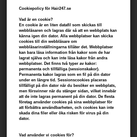
Cookiepolicy för Hair247.se
Vad är en cookie?
En cookie är en liten datafil som skickas till
webbläsaren och lagras där så att en webbplats kan
känna igen din dator. Alla webbplatser kan skicka
cookies till din webbläsare om
webbläsarinställningarna tillåter det. Webbplatser
kan bara läsa information från kakor som de har
lagrat själva och kan inte läsa kakor från andra
Evolve Liquid Radiance Glycolic Toner 100ml
webbplatser. Det finns två typer av kakor:
permanenta och tillfälliga (sessionskakor).
Varumärken
»
Evolve Organic Beauty
Brand:
Evolve Organic Beauty
Permanenta kakor lagras som en fil på din dator
under en längre tid. Sessionscookies placeras
Tidigare lägsta pris: 257,00
tillfälligt på din dator när du besöker en webbplats,
232,00
SEK
men försvinner när du stänger sidan, vilket innebär
att de inte lagras permanent på din dator. De flesta
Erbjudandet gäller: 30.07.26 - 13.08.26
företag använder cookies på sina webbplatser för
att förbättra användbarheten, och cookies kan inte
skada dina filer eller öka risken för virus på din
-
+
dator.
I lager
- Leveranstid: 2-3 arbetsdagar
Vad använder vi cookies för?