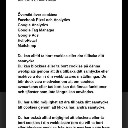
Översikt över cookies:
Facebook Pixel och Analytics
Google Analytics
Google Tag Manager
Google Ads
HelloRetail
Tjäna
5% bonus
på hela din
Mailchimp
beställning
Du kan alltid ta bort cookies eller dra tillbaka ditt
samtycke
Du kan blockera eller ta bort cookies på denna
Bli en del av vår kundklubb gratis och få rabatter när du handlar
webbplats genom att dra tillbaka ditt samtycke eller
inaktivera dem i din webbläsares inställningar. Du
BLI EN GRATIS MEDLEM HÄR
bör dock vara medveten om att om cookies
avmarkeras eller tas bort kan det finnas funktioner
och tjänster som inte längre kan användas.
Kundservice
Du har alltid möjlighet att dra tillbaka ditt samtycke
till cookies genom att klicka här: ändra samtycke.
Hair247
Du har också alltid möjlighet att blockera eller ta
Frisenborgvej 6A
bort cookies i din webbläsare (om du vill ta bort
DK-7800 Skive
eller blockera cookies från tredje part kan detta bara