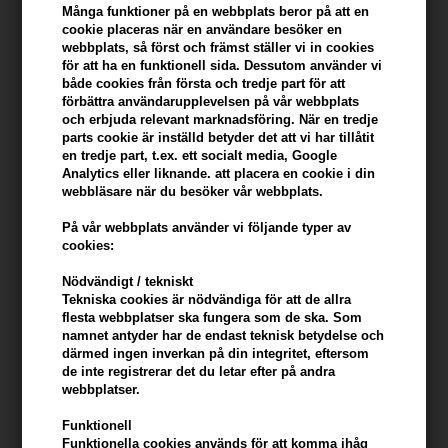
Många funktioner på en webbplats beror på att en
Du tjänar
12 Bonuskronor
på köp av denna artikel -
Visa mitt
cookie placeras när en användare besöker en
konto
webbplats, så först och främst ställer vi in ​​cookies
för att ha en funktionell sida. Dessutom använder vi
både cookies från första och tredje part för att
KÖP FÖR YTTERLIGARE 499,00 SEK OCH FÅ FRI FRAKT
499 SEK
förbättra användarupplevelsen på vår webbplats
och erbjuda relevant marknadsföring. När en tredje
parts cookie är inställd betyder det att vi har tillåtit
Beskrivning
Recensioner
Tillverkare
en tredje part, t.ex. ett socialt media, Google
Analytics eller liknande. att placera en cookie i din
webbläsare när du besöker vår webbplats.
Evolve Liquid Radiance Glycolic Toner är en 100% naturlig AHA /
BHA-skal i flytande form, vilket ger omedelbart mjukare och mer
På vår webbplats använder vi följande typer av
cookies:
strålande hud.
Nödvändigt / tekniskt
Evolve Liquid Radiance Glycolic Toner beskrivning
Tekniska cookies är nödvändiga för att de allra
flesta webbplatser ska fungera som de ska. Som
Denna toner blandas med frukt-AHA inklusive glykolsyra
namnet antyder har de endast teknisk betydelse och
(sockerrör), äppelsyra (äpplen) och citronsyra (citrusfrukter) samt
därmed ingen inverkan på din integritet, eftersom
BHA-salicylsyra från pilbark. Tillsammans med galaktoarabinan
de inte registrerar det du letar efter på andra
från lärk ökar skalningseffekten, irritation lugnas och fukt bibehålls
webbplatser.
medan hudens struktur förbättras.
Funktionell
Funktionella cookies används för att komma ihåg