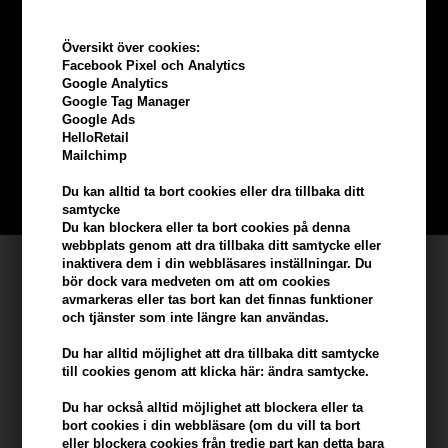
Översikt över cookies:
Tjäna
5% bonus
på hela din
Facebook Pixel och Analytics
Google Analytics
beställning
Google Tag Manager
Google Ads
HelloRetail
Bli en del av vår kundklubb gratis och få rabatter när du handlar
Mailchimp
Du kan alltid ta bort cookies eller dra tillbaka ditt
BLI EN GRATIS MEDLEM HÄR
samtycke
Du kan blockera eller ta bort cookies på denna
webbplats genom att dra tillbaka ditt samtycke eller
inaktivera dem i din webbläsares inställningar. Du
Kundservice
bör dock vara medveten om att om cookies
avmarkeras eller tas bort kan det finnas funktioner
Hair247
och tjänster som inte längre kan användas.
Frisenborgvej 6A
Du har alltid möjlighet att dra tillbaka ditt samtycke
DK-7800 Skive
till cookies genom att klicka här: ändra samtycke.
info@hair247.se
Du har också alltid möjlighet att blockera eller ta
bort cookies i din webbläsare (om du vill ta bort
Kom ihåg att vi har
eller blockera cookies från tredje part kan detta bara