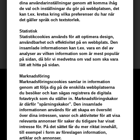
- Naturlig och ekologisk formula
dina användarinställningar genom att komma ihåg
de val och inställningar du gör på webbplatsen, det
kan t.ex. kretsa kring vilka preferenser du har när
Användning
det gäller språk och textstorlek.
- Applicera på rena och torra områden med celluliter - Massera in
Statistisk
med cirkulära rörelser - Använd morgon och kväll för bästa resultat
Statistikcookies används för att optimera design,
- Kombinera med massage eller torrborstning för ökad effekt
användbarhet och effektivitet på en webbplats. Den
insamlade informationen kan t.ex. vara en del av
Storlek: 150ml.
analyser av vilken information som är mest populär
på sidan, då blir vi medvetna om vad som ska vara
lätt att hitta på sidan.
Marknadsföring
Marknadsföringscookies samlar in information
genom att följa dig på de enskilda webbplatserna
du besöker och kan sägas registrera de digitala
fotavtryck som du ställer in. Marknadsföringskakor
är därför "spårningskakor". Den insamlade
informationen används för att skapa en översikt
över dina intressen, vanor och aktiviteter för att visa
relevanta annonser för saker du tidigare har visat
intresse för. På det sättet får du mer riktat innehåll,
till exempel i form av föreslagen information,
artiklar och annonser.