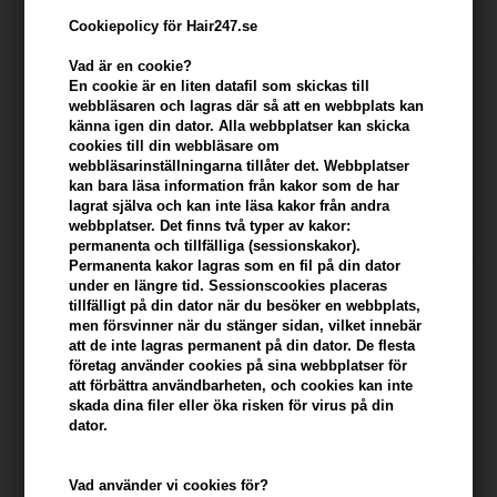
Cookiepolicy för Hair247.se
Vad är en cookie?
En cookie är en liten datafil som skickas till
webbläsaren och lagras där så att en webbplats kan
känna igen din dator. Alla webbplatser kan skicka
cookies till din webbläsare om
webbläsarinställningarna tillåter det. Webbplatser
kan bara läsa information från kakor som de har
lagrat själva och kan inte läsa kakor från andra
webbplatser. Det finns två typer av kakor:
Evolve Body Sculpting Cellulite Cream 150ml
permanenta och tillfälliga (sessionskakor).
Varumärken
»
Evolve Organic Beauty
Brand:
Evolve Organic Beauty
Permanenta kakor lagras som en fil på din dator
under en längre tid. Sessionscookies placeras
Tidigare lägsta pris: 344,00
tillfälligt på din dator när du besöker en webbplats,
310,00
SEK
men försvinner när du stänger sidan, vilket innebär
att de inte lagras permanent på din dator. De flesta
Erbjudandet gäller: 30.07.26 - 13.08.26
företag använder cookies på sina webbplatser för
att förbättra användbarheten, och cookies kan inte
skada dina filer eller öka risken för virus på din
-
+
dator.
I lager
- Leveranstid: 2-3 arbetsdagar
Vad använder vi cookies för?