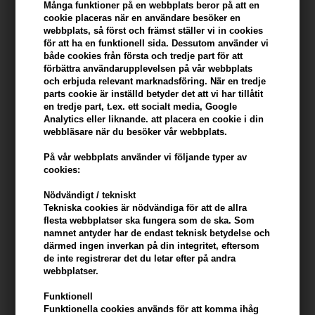
Många funktioner på en webbplats beror på att en
Du tjänar
16 Bonuskronor
på köp av denna artikel -
Visa mitt
cookie placeras när en användare besöker en
konto
webbplats, så först och främst ställer vi in ​​cookies
för att ha en funktionell sida. Dessutom använder vi
både cookies från första och tredje part för att
KÖP FÖR YTTERLIGARE 499,00 SEK OCH FÅ FRI FRAKT
499 SEK
förbättra användarupplevelsen på vår webbplats
och erbjuda relevant marknadsföring. När en tredje
parts cookie är inställd betyder det att vi har tillåtit
en tredje part, t.ex. ett socialt media, Google
Beskrivning
Recensioner
Tillverkare
Analytics eller liknande. att placera en cookie i din
webbläsare när du besöker vår webbplats.
Evolve Body Sculpting Cellulite Cream är en uppstramande
På vår webbplats använder vi följande typer av
kroppskräm som effektivt minskar synligheten av celluliter och
cookies:
förbättrar hudens elasticitet. Den är berikad med naturliga
ingredienser som grönt kaffe och guarana, vilka stimulerar
Nödvändigt / tekniskt
mikrocirkulationen och ger huden ett jämnare och fastare
Tekniska cookies är nödvändiga för att de allra
flesta webbplatser ska fungera som de ska. Som
utseende. Perfekt för daglig användning på utsatta områden.
namnet antyder har de endast teknisk betydelse och
därmed ingen inverkan på din integritet, eftersom
Egenskaper
de inte registrerar det du letar efter på andra
webbplatser.
- Minskar synliga celluliter - Innehåller grönt kaffe och guarana för
uppstramning - Förbättrar hudens elasticitet och fasthet - Ökar
Funktionell
blodcirkulationen i huden - Lätt konsistens som absorberas snabbt
Funktionella cookies används för att komma ihåg