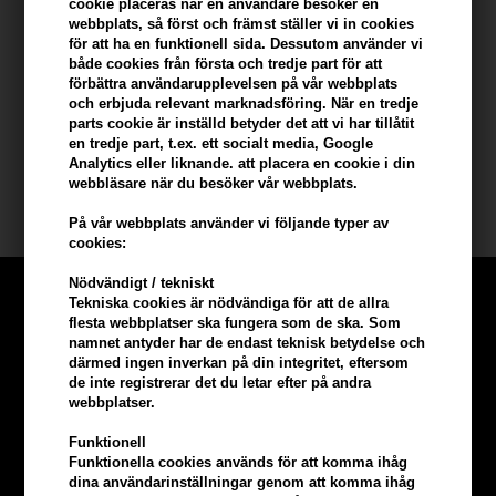
- Idealisk för alla typer av skägg
cookie placeras när en användare besöker en
webbplats, så först och främst ställer vi in ​​cookies
- Kombineras med pomader och oljor för bästa resultat
för att ha en funktionell sida. Dessutom använder vi
- Underlättar för att reda ut och styla skägget
både cookies från första och tredje part för att
- Förebygger och minskar torr hud
förbättra användarupplevelsen på vår webbplats
- Rekommenderas för daglig användning
och erbjuda relevant marknadsföring. När en tredje
parts cookie är inställd betyder det att vi har tillåtit
en tredje part, t.ex. ett socialt media, Google
Storlek: N/A
Analytics eller liknande. att placera en cookie i din
webbläsare när du besöker vår webbplats.
Waterclouds
På vår webbplats använder vi följande typer av
cookies:
Nödvändigt / tekniskt
Tekniska cookies är nödvändiga för att de allra
flesta webbplatser ska fungera som de ska. Som
namnet antyder har de endast teknisk betydelse och
därmed ingen inverkan på din integritet, eftersom
de inte registrerar det du letar efter på andra
webbplatser.
Funktionell
Funktionella cookies används för att komma ihåg
dina användarinställningar genom att komma ihåg