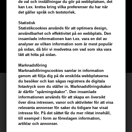
de val och inställningar du gör på webbplatsen, det
kan t.ex. kretsa kring vilka preferenser du har när
det gäller språk och textstorlek.
Tjäna
5% bonus
på hela din
Statistisk
Statistikcookies används för att optimera design,
beställning
användbarhet och effektivitet på en webbplats. Den
insamlade informationen kan t.ex. vara en del av
analyser av vilken information som är mest populär
Bli en del av vår kundklubb gratis och få rabatter när du handlar
på sidan, då blir vi medvetna om vad som ska vara
lätt att hitta på sidan.
BLI EN GRATIS MEDLEM HÄR
Marknadsföring
Marknadsföringscookies samlar in information
genom att följa dig på de enskilda webbplatserna
Kundservice
du besöker och kan sägas registrera de digitala
fotavtryck som du ställer in. Marknadsföringskakor
är därför "spårningskakor". Den insamlade
Hair247
informationen används för att skapa en översikt
Frisenborgvej 6A
över dina intressen, vanor och aktiviteter för att visa
relevanta annonser för saker du tidigare har visat
DK-7800 Skive
intresse för. På det sättet får du mer riktat innehåll,
info@hair247.se
till exempel i form av föreslagen information,
artiklar och annonser.