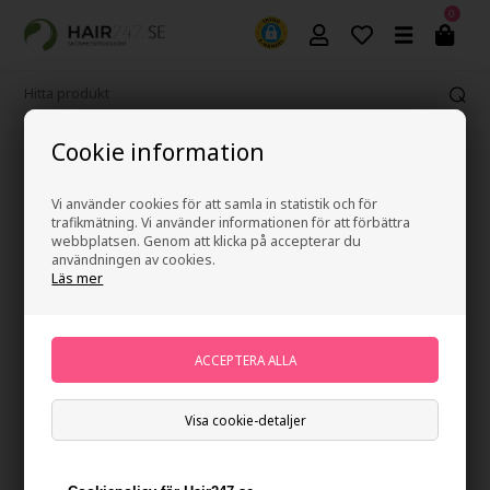
0
Cookie information
Fri frakt vid köp över 499 kr
Vi använder cookies för att samla in statistik och för
trafikmätning. Vi använder informationen för att förbättra
webbplatsen. Genom att klicka på accepterar du
användningen av cookies.
Läs mer
Beard Nature Brush
Varumärken
»
Waterclouds
Brand:
Waterclouds
Slut i lager
Ej i lager
- Leveranstid: Ukendt arbetsdagar
Visa cookie-detaljer
Du tjänar
på köp av denna artikel -
Visa mitt konto