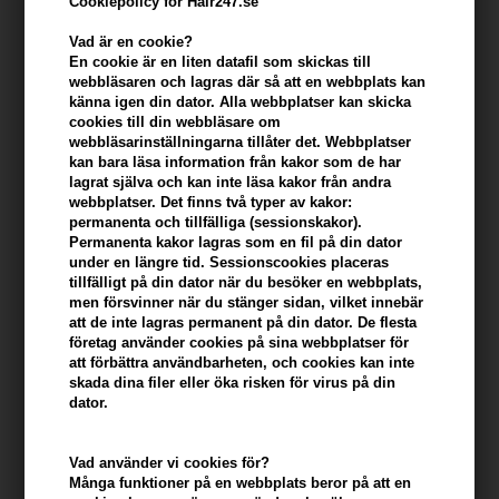
Cookiepolicy för Hair247.se
KÖP FÖR YTTERLIGARE 499,00 SEK OCH FÅ FRI FRAKT
499 SEK
Vad är en cookie?
En cookie är en liten datafil som skickas till
webbläsaren och lagras där så att en webbplats kan
Beskrivning
Recensioner
Tillverkare
känna igen din dator. Alla webbplatser kan skicka
cookies till din webbläsare om
webbläsarinställningarna tillåter det. Webbplatser
Waterclouds Beard Nature Brush är en exklusiv skäggborste som
kan bara läsa information från kakor som de har
erbjuder ditt skägg den omsorg det förtjänar. Med naturliga
lagrat själva och kan inte läsa kakor från andra
vildsvinsborst och en noggrant handgjord konstruktion ger denna
webbplatser. Det finns två typer av kakor:
borste skonsam vård och hjälper till att applicera skäggprodukter
permanenta och tillfälliga (sessionskakor).
effektivt.
Permanenta kakor lagras som en fil på din dator
under en längre tid. Sessionscookies placeras
tillfälligt på din dator när du besöker en webbplats,
Egenskaper
men försvinner när du stänger sidan, vilket innebär
att de inte lagras permanent på din dator. De flesta
- Tillverkad med naturliga vildsvinsborst
företag använder cookies på sina webbplatser för
- Handgjord för hållbarhet och hög kvalitet
att förbättra användbarheten, och cookies kan inte
- Ger skonsam massage vid skäggvård
skada dina filer eller öka risken för virus på din
- Hjälper till att forma och styla skägget
dator.
- Minskar torrhet och främjar hälsosam hud
Vad använder vi cookies för?
Användning
Många funktioner på en webbplats beror på att en