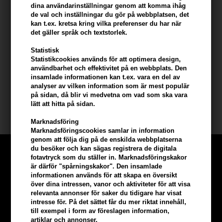
Användning
dina användarinställningar genom att komma ihåg
de val och inställningar du gör på webbplatsen, det
- Applicera direkt på småhår med borsten
kan t.ex. kretsa kring vilka preferenser du har när
- Kamma lätt för att forma och tämja
det gäller språk och textstorlek.
- Använd i torrt hår som sista stylingsteg
Statistisk
- Upprepa vid behov under dagen
Statistikcookies används för att optimera design,
- Undvik att överapplicera
användbarhet och effektivitet på en webbplats. Den
insamlade informationen kan t.ex. vara en del av
analyser av vilken information som är mest populär
Storlek: 20ml.
på sidan, då blir vi medvetna om vad som ska vara
lätt att hitta på sidan.
Björk schampo og hårvård
Marknadsföring
Marknadsföringscookies samlar in information
genom att följa dig på de enskilda webbplatserna
du besöker och kan sägas registrera de digitala
fotavtryck som du ställer in. Marknadsföringskakor
är därför "spårningskakor". Den insamlade
informationen används för att skapa en översikt
över dina intressen, vanor och aktiviteter för att visa
relevanta annonser för saker du tidigare har visat
intresse för. På det sättet får du mer riktat innehåll,
till exempel i form av föreslagen information,
artiklar och annonser.