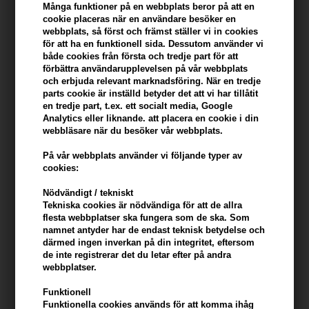
konto
Många funktioner på en webbplats beror på att en
cookie placeras när en användare besöker en
webbplats, så först och främst ställer vi in ​​cookies
KÖP FÖR YTTERLIGARE 499,00 SEK OCH FÅ FRI FRAKT
499 SEK
för att ha en funktionell sida. Dessutom använder vi
både cookies från första och tredje part för att
förbättra användarupplevelsen på vår webbplats
Beskrivning
Recensioner
Tillverkare
och erbjuda relevant marknadsföring. När en tredje
parts cookie är inställd betyder det att vi har tillåtit
en tredje part, t.ex. ett socialt media, Google
Björk TÄMJA Flyaway Tamer är en smidig gelprodukt med borste
Analytics eller liknande. att placera en cookie i din
webbläsare när du besöker vår webbplats.
som snabbt tämjer flygiga småhår och babyhår. Perfekt för släta
frisyrer och finish, utan att håret känns stelt. En oumbärlig detalj i
På vår webbplats använder vi följande typer av
necessären för både vardag och fest.
cookies:
Egenskaper
Nödvändigt / tekniskt
Tekniska cookies är nödvändiga för att de allra
- Tämjer småhår och babyhår med precision
flesta webbplatser ska fungera som de ska. Som
- Lätt gelformula som inte klibbar
namnet antyder har de endast teknisk betydelse och
- Perfekt för släta, uppsatta frisyrer
därmed ingen inverkan på din integritet, eftersom
de inte registrerar det du letar efter på andra
- Praktisk borste för enkel applicering
webbplatser.
- Idealisk för touch-ups under dagen
- Innehåller vårdande nordiska ingredienser
Funktionell
Funktionella cookies används för att komma ihåg