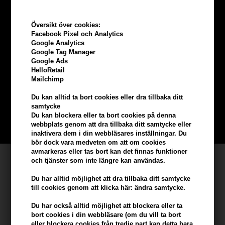
Översikt över cookies:
Facebook Pixel och Analytics
Google Analytics
Google Tag Manager
Tjäna
5% bonus
på hela din
Google Ads
HelloRetail
beställning
Mailchimp
Du kan alltid ta bort cookies eller dra tillbaka ditt
Bli en del av vår kundklubb gratis och få rabatter när du handlar
samtycke
Du kan blockera eller ta bort cookies på denna
BLI EN GRATIS MEDLEM HÄR
webbplats genom att dra tillbaka ditt samtycke eller
inaktivera dem i din webbläsares inställningar. Du
bör dock vara medveten om att om cookies
avmarkeras eller tas bort kan det finnas funktioner
Kundservice
och tjänster som inte längre kan användas.
Hair247
Du har alltid möjlighet att dra tillbaka ditt samtycke
till cookies genom att klicka här: ändra samtycke.
Frisenborgvej 6A
DK-7800 Skive
Du har också alltid möjlighet att blockera eller ta
bort cookies i din webbläsare (om du vill ta bort
info@hair247.se
eller blockera cookies från tredje part kan detta bara