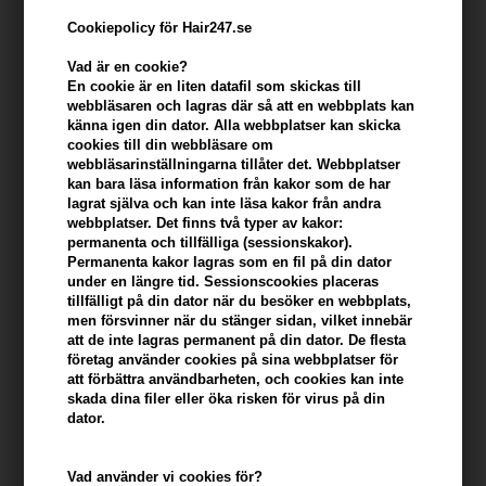
Cookiepolicy för Hair247.se
Vad är en cookie?
En cookie är en liten datafil som skickas till
webbläsaren och lagras där så att en webbplats kan
känna igen din dator. Alla webbplatser kan skicka
cookies till din webbläsare om
webbläsarinställningarna tillåter det. Webbplatser
kan bara läsa information från kakor som de har
lagrat själva och kan inte läsa kakor från andra
webbplatser. Det finns två typer av kakor:
Björk TÄMJA Flyaway Tamer 20ml
permanenta och tillfälliga (sessionskakor).
Varumärken
»
Björk Hårvård
Brand:
Björk Haircare
Permanenta kakor lagras som en fil på din dator
under en längre tid. Sessionscookies placeras
244,00
SEK
tillfälligt på din dator när du besöker en webbplats,
men försvinner när du stänger sidan, vilket innebär
att de inte lagras permanent på din dator. De flesta
företag använder cookies på sina webbplatser för
-
+
att förbättra användbarheten, och cookies kan inte
skada dina filer eller öka risken för virus på din
dator.
I lager
- Leveranstid: 2-3 arbetsdagar
Du tjänar
12 Bonuskronor
på köp av denna artikel -
Visa mitt
Vad använder vi cookies för?