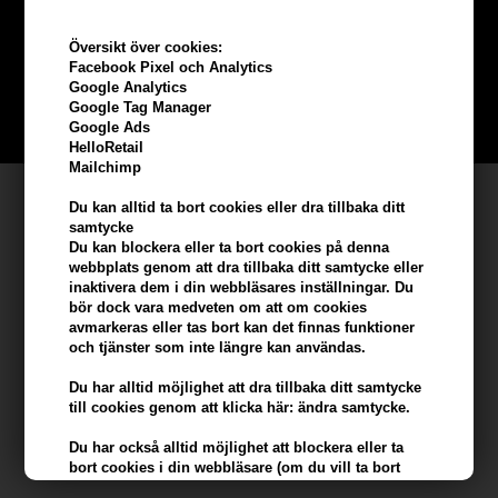
beställning
Översikt över cookies:
Facebook Pixel och Analytics
Bli en del av vår kundklubb gratis och få rabatter när du handlar
Google Analytics
Google Tag Manager
BLI EN GRATIS MEDLEM HÄR
Google Ads
HelloRetail
Mailchimp
Kundservice
Du kan alltid ta bort cookies eller dra tillbaka ditt
samtycke
Hair247
Du kan blockera eller ta bort cookies på denna
Frisenborgvej 6A
webbplats genom att dra tillbaka ditt samtycke eller
inaktivera dem i din webbläsares inställningar. Du
DK-7800 Skive
bör dock vara medveten om att om cookies
info@hair247.se
avmarkeras eller tas bort kan det finnas funktioner
och tjänster som inte längre kan användas.
Kom ihåg att vi har
Du har alltid möjlighet att dra tillbaka ditt samtycke
till cookies genom att klicka här: ändra samtycke.
Billig frakt
Du har också alltid möjlighet att blockera eller ta
100% nöjdhet - 356 dagars returpolicy
bort cookies i din webbläsare (om du vill ta bort
eller blockera cookies från tredje part kan detta bara