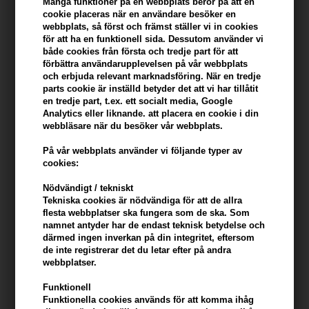
konto
Många funktioner på en webbplats beror på att en
cookie placeras när en användare besöker en
webbplats, så först och främst ställer vi in ​​cookies
KÖP FÖR YTTERLIGARE 499,00 SEK OCH FÅ FRI FRAKT
499 SEK
för att ha en funktionell sida. Dessutom använder vi
både cookies från första och tredje part för att
förbättra användarupplevelsen på vår webbplats
och erbjuda relevant marknadsföring. När en tredje
Beskrivning
Recensioner
Tillverkare
parts cookie är inställd betyder det att vi har tillåtit
en tredje part, t.ex. ett socialt media, Google
Analytics eller liknande. att placera en cookie i din
Cutrin BIO+ Special Shampoo Dandruff Control Original hjälper till
webbläsare när du besöker vår webbplats.
att förebygga och förebygga mjäll, rodnad och klåda i hårbotten.
På vår webbplats använder vi följande typer av
Egenskaper
cookies:
- den aktiva ingrediensen, Piroctone Olamine, stärker och
Nödvändigt / tekniskt
balanserar tillståndet i hårbotten.
Tekniska cookies är nödvändiga för att de allra
- tillsammans med extrakt av enbärskott ger det en ojämförlig
flesta webbplatser ska fungera som de ska. Som
namnet antyder har de endast teknisk betydelse och
lösning mot mjäll
därmed ingen inverkan på din integritet, eftersom
- Igenkännbar medicinsk doft.
de inte registrerar det du letar efter på andra
webbplatser.
Cutrin BIO+ Special Shampoo (Steg 1) är mildare och mer vårdande
Funktionell
än Active Shampoo och rekommenderas därför för regelbunden
Funktionella cookies används för att komma ihåg
användning.