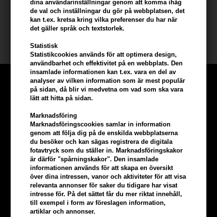
dina användarinställningar genom att komma ihåg
de val och inställningar du gör på webbplatsen, det
Innehåll: 3 x 200ml
kan t.ex. kretsa kring vilka preferenser du har när
det gäller språk och textstorlek.
Cutrin BIO+
Statistisk
Statistikcookies används för att optimera design,
användbarhet och effektivitet på en webbplats. Den
insamlade informationen kan t.ex. vara en del av
analyser av vilken information som är mest populär
på sidan, då blir vi medvetna om vad som ska vara
lätt att hitta på sidan.
Marknadsföring
Marknadsföringscookies samlar in information
genom att följa dig på de enskilda webbplatserna
du besöker och kan sägas registrera de digitala
fotavtryck som du ställer in. Marknadsföringskakor
är därför "spårningskakor". Den insamlade
informationen används för att skapa en översikt
över dina intressen, vanor och aktiviteter för att visa
relevanta annonser för saker du tidigare har visat
intresse för. På det sättet får du mer riktat innehåll,
Tjäna
5% bonus
på hela din
till exempel i form av föreslagen information,
artiklar och annonser.