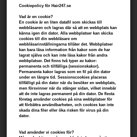
Cookiepolicy för Hair247.se
Vad är en cookie?
En cookie är en liten datafil som skickas till
webbläsaren och lagras där så att en webbplats kan
känna igen din dator. Alla webbplatser kan skicka
cookies till din webbläsare om
webbläsarinställningarna tillåter det. Webbplatser
kan bara läsa information från kakor som de har
lagrat själva och kan inte läsa kakor från andra
webbplatser. Det finns två typer av kakor:
Cutrin BIO+ Special Shampoo Original 200ml x 3
permanenta och tillfälliga (sessionskakor).
Permanenta kakor lagras som en fil på din dator
Varumärken
»
Cutrin Bio+
Brand:
Cutrin BIO+
under en längre tid. Sessionscookies placeras
607,00
SEK
tillfälligt på din dator när du besöker en webbplats,
men försvinner när du stänger sidan, vilket innebär
att de inte lagras permanent på din dator. De flesta
företag använder cookies på sina webbplatser för
-
+
att förbättra användbarheten, och cookies kan inte
skada dina filer eller öka risken för virus på din
dator.
I lager
- Leveranstid: 2-3 arbetsdagar
Du tjänar
30 Bonuskronor
på köp av denna artikel -
Visa mitt
Vad använder vi cookies för?