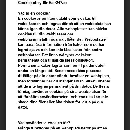
Cookiepolicy för Hair247.se
Vad är en cookie?
En cookie är en liten datafil som skickas till
webbläsaren och lagras där så att en webbplats kan
känna igen din dator. Alla webbplatser kan skicka
cookies till din webbläsare om
webbläsarinställningarna tillåter det. Webbplatser
kan bara läsa information från kakor som de har
lagrat själva och kan inte läsa kakor från andra
webbplatser. Det finns två typer av kakor:
Fan Palm Wet Paddle Brush Large - Bloom
permanenta och tillfälliga (sessionskakor).
Permanenta kakor lagras som en fil på din dator
Varumärken
»
Fan Palm
Brand:
Fan Palm
under en längre tid. Sessionscookies placeras
tillfälligt på din dator när du besöker en webbplats,
Slut i lager
men försvinner när du stänger sidan, vilket innebär
att de inte lagras permanent på din dator. De flesta
Ej i lager
- Leveranstid: Ukendt arbetsdagar
företag använder cookies på sina webbplatser för
att förbättra användbarheten, och cookies kan inte
skada dina filer eller öka risken för virus på din
Du tjänar
på köp av denna artikel -
Visa mitt konto
dator.
KÖP FÖR YTTERLIGARE 499,00 SEK OCH FÅ FRI FRAKT
499 SEK
Vad använder vi cookies för?
Många funktioner på en webbplats beror på att en