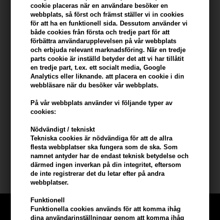
cookie placeras när en användare besöker en
Beskrivning
Recensioner
Tillverkare
webbplats, så först och främst ställer vi in ​​cookies
för att ha en funktionell sida. Dessutom använder vi
både cookies från första och tredje part för att
Fan Palm Bloom Wet Brush Paddle är en lyxig tallrikborste med
förbättra användarupplevelsen på vår webbplats
spikar som är fina, fasta, mjuka och täckta med gyllene mjuka
och erbjuda relevant marknadsföring. När en tredje
spetsar.
parts cookie är inställd betyder det att vi har tillåtit
en tredje part, t.ex. ett socialt media, Google
Analytics eller liknande. att placera en cookie i din
Egenskaper
webbläsare när du besöker vår webbplats.
Fan Palm Bloom Wet Paddle Brush-borsten löper smidigt genom
ditt våta hår för att hjälpa till att reda ut håret.
På vår webbplats använder vi följande typer av
cookies:
Borsten är skonsam mot din hårbotten och hjälper till att stimulera
Nödvändigt / tekniskt
hårbotten. En svart dyna fördelar trycket jämnt så att borsten rör
Tekniska cookies är nödvändiga för att de allra
sig smidigt genom håret.
flesta webbplatser ska fungera som de ska. Som
namnet antyder har de endast teknisk betydelse och
därmed ingen inverkan på din integritet, eftersom
Fan Palm borste
de inte registrerar det du letar efter på andra
webbplatser.
Funktionell
Funktionella cookies används för att komma ihåg
dina användarinställningar genom att komma ihåg