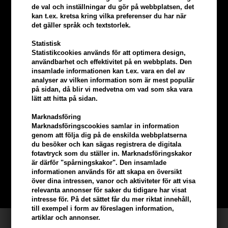
de val och inställningar du gör på webbplatsen, det
kan t.ex. kretsa kring vilka preferenser du har när
det gäller språk och textstorlek.
Statistisk
Statistikcookies används för att optimera design,
användbarhet och effektivitet på en webbplats. Den
insamlade informationen kan t.ex. vara en del av
analyser av vilken information som är mest populär
på sidan, då blir vi medvetna om vad som ska vara
lätt att hitta på sidan.
Marknadsföring
Tjäna
5% bonus
på hela din
Marknadsföringscookies samlar in information
genom att följa dig på de enskilda webbplatserna
beställning
du besöker och kan sägas registrera de digitala
fotavtryck som du ställer in. Marknadsföringskakor
är därför "spårningskakor". Den insamlade
Bli en del av vår kundklubb gratis och få rabatter när du handlar
informationen används för att skapa en översikt
över dina intressen, vanor och aktiviteter för att visa
BLI EN GRATIS MEDLEM HÄR
relevanta annonser för saker du tidigare har visat
intresse för. På det sättet får du mer riktat innehåll,
till exempel i form av föreslagen information,
artiklar och annonser.
Kundservice