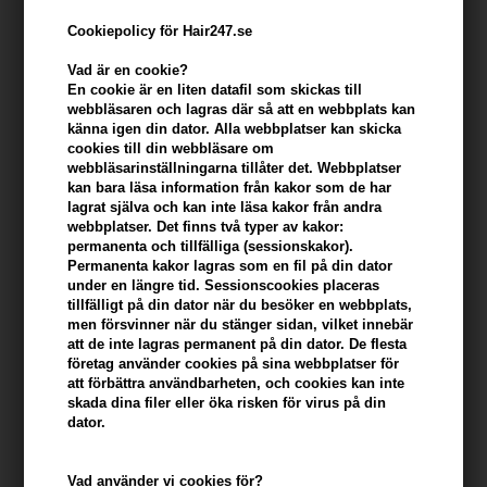
Cookiepolicy för Hair247.se
Vad är en cookie?
En cookie är en liten datafil som skickas till
webbläsaren och lagras där så att en webbplats kan
känna igen din dator. Alla webbplatser kan skicka
cookies till din webbläsare om
webbläsarinställningarna tillåter det. Webbplatser
kan bara läsa information från kakor som de har
lagrat själva och kan inte läsa kakor från andra
Frisørens Vital System Shampoo 1 (FVS 1) 215ml x
webbplatser. Det finns två typer av kakor:
permanenta och tillfälliga (sessionskakor).
3
Permanenta kakor lagras som en fil på din dator
Varumärken
»
Frisørens Vital System Fvs
Brand:
Frisørens Vital System
under en längre tid. Sessionscookies placeras
tillfälligt på din dator när du besöker en webbplats,
344,00
SEK
men försvinner när du stänger sidan, vilket innebär
att de inte lagras permanent på din dator. De flesta
företag använder cookies på sina webbplatser för
Enhetspris ved 2 stk.
339,00
SEK
Spara 1%
att förbättra användbarheten, och cookies kan inte
skada dina filer eller öka risken för virus på din
dator.
-
+
Vad använder vi cookies för?