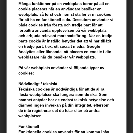
Många funktioner på en webbplats beror på att en
I lager
- Leveranstid: 2-3 arbetsdagar
cookie placeras när en användare besöker en
webbplats, så först och främst ställer vi in ​​cookies
Du tjänar
17 Bonuskronor
på köp av denna artikel -
Visa mitt
för att ha en funktionell sida. Dessutom använder vi
konto
både cookies från första och tredje part för att
förbättra användarupplevelsen på vår webbplats
och erbjuda relevant marknadsföring. När en tredje
KÖP FÖR YTTERLIGARE 499,00 SEK OCH FÅ FRI FRAKT
499 SEK
parts cookie är inställd betyder det att vi har tillåtit
en tredje part, t.ex. ett socialt media, Google
Analytics eller liknande. att placera en cookie i din
webbläsare när du besöker vår webbplats.
Beskrivning
Recensioner
Tillverkare
På vår webbplats använder vi följande typer av
cookies:
Frisørens Vital System Shampoo 1 - FVS 1 motverkar mjäll, svamp,
klåda och överproduktion av talg.
Nödvändigt / tekniskt
Tekniska cookies är nödvändiga för att de allra
Egenskaper
flesta webbplatser ska fungera som de ska. Som
namnet antyder har de endast teknisk betydelse och
Lugnar irriterad hud och förbättrar hårets allmänna tillstånd. Gör
därmed ingen inverkan på din integritet, eftersom
håret rent, mjukt och glänsande. Utan parabener, parfym och
de inte registrerar det du letar efter på andra
konstgjorda färgämnen. Frisørens Vital System schampo nr 1 är för
webbplatser.
normalt eller fet hår och hårbotten.
Funktionell
Funktionella cookies används för att komma ihåg