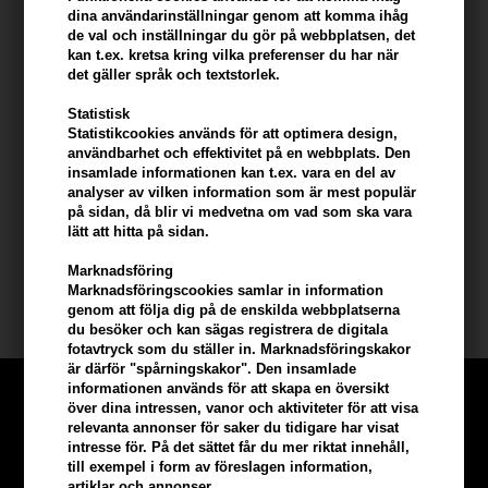
Hur man använder Frisørens Vital System 1 (FVS 1)
dina användarinställningar genom att komma ihåg
schampo
de val och inställningar du gör på webbplatsen, det
kan t.ex. kretsa kring vilka preferenser du har när
- Applicera schampo i vått hår
det gäller språk och textstorlek.
- Massera in det i håret och låt stå i 3-5 minuter
- Skölj sedan håret ordentligt
Statistisk
Statistikcookies används för att optimera design,
användbarhet och effektivitet på en webbplats. Den
Under behandlingen tvättas håret 3-4 gånger i veckan. När
insamlade informationen kan t.ex. vara en del av
problemet är löst kan schampo nr 3, som är förebyggande,
analyser av vilken information som är mest populär
rekommenderas.
på sidan, då blir vi medvetna om vad som ska vara
lätt att hitta på sidan.
Innehåll: 3 x 215 ml
Marknadsföring
Marknadsföringscookies samlar in information
FVS Frisørens Vital System
genom att följa dig på de enskilda webbplatserna
du besöker och kan sägas registrera de digitala
fotavtryck som du ställer in. Marknadsföringskakor
är därför "spårningskakor". Den insamlade
informationen används för att skapa en översikt
över dina intressen, vanor och aktiviteter för att visa
relevanta annonser för saker du tidigare har visat
intresse för. På det sättet får du mer riktat innehåll,
till exempel i form av föreslagen information,
artiklar och annonser.