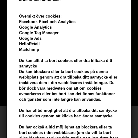
Översikt över cookies:
Facebook Pixel och Analytics
Google Analytics
Google Tag Manager
Google Ads
HelloRetail
Mailchimp
Tjäna
5% bonus
på hela din
Du kan alltid ta bort cookies eller dra tillbaka ditt
beställning
samtycke
Du kan blockera eller ta bort cookies på denna
webbplats genom att dra tillbaka ditt samtycke eller
Bli en del av vår kundklubb gratis och få rabatter när du handlar
inaktivera dem i din webbläsares inställningar. Du
bör dock vara medveten om att om cookies
BLI EN GRATIS MEDLEM HÄR
avmarkeras eller tas bort kan det finnas funktioner
och tjänster som inte längre kan användas.
Du har alltid möjlighet att dra tillbaka ditt samtycke
Kundservice
till cookies genom att klicka här: ändra samtycke.
Hair247
Du har också alltid möjlighet att blockera eller ta
bort cookies i din webbläsare (om du vill ta bort
Frisenborgvej 6A