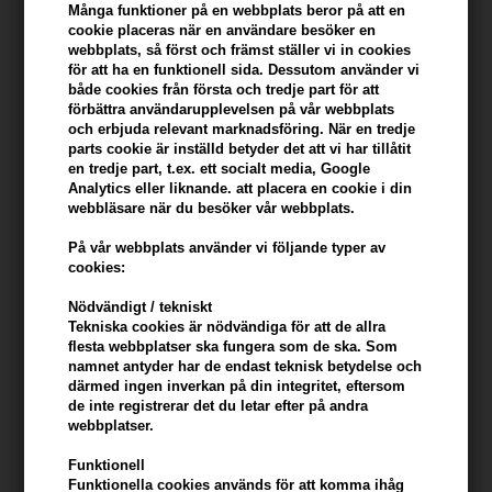
Många funktioner på en webbplats beror på att en
cookie placeras när en användare besöker en
I lager
- Leveranstid: 2-3 arbetsdagar
webbplats, så först och främst ställer vi in ​​cookies
för att ha en funktionell sida. Dessutom använder vi
både cookies från första och tredje part för att
Du tjänar
4 Bonuskronor
på köp av denna artikel -
Visa mitt
förbättra användarupplevelsen på vår webbplats
konto
och erbjuda relevant marknadsföring. När en tredje
parts cookie är inställd betyder det att vi har tillåtit
KÖP FÖR YTTERLIGARE 499,00 SEK OCH FÅ FRI FRAKT
en tredje part, t.ex. ett socialt media, Google
499 SEK
Analytics eller liknande. att placera en cookie i din
webbläsare när du besöker vår webbplats.
Beskrivning
Recensioner
Tillverkare
På vår webbplats använder vi följande typer av
cookies:
Fudge Sculpt Shaper - i ny förpackning - är ett stylingfibervax som
Nödvändigt / tekniskt
ger medium grepp. Vaxet ger en halvmatt finish och är lätt att
Tekniska cookies är nödvändiga för att de allra
distribuera i håret.
flesta webbplatser ska fungera som de ska. Som
namnet antyder har de endast teknisk betydelse och
därmed ingen inverkan på din integritet, eftersom
Fudge Shaper egenskaper
de inte registrerar det du letar efter på andra
Hårvaxet har en lagfaktor på Fudge skalan 4/10 och ger därför ett
webbplatser.
mediumlag. Fudge Hair Shaper ger också en halvmatt finish. Vaxet
Funktionell
har en mjuk struktur och är lätt att fördela i håret och lätt att tvätta
Funktionella cookies används för att komma ihåg