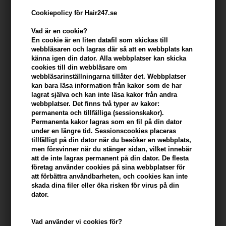
Cookiepolicy för Hair247.se
Vad är en cookie?
En cookie är en liten datafil som skickas till
webbläsaren och lagras där så att en webbplats kan
känna igen din dator. Alla webbplatser kan skicka
cookies till din webbläsare om
webbläsarinställningarna tillåter det. Webbplatser
kan bara läsa information från kakor som de har
lagrat själva och kan inte läsa kakor från andra
webbplatser. Det finns två typer av kakor:
Fudge Shaper 75g
permanenta och tillfälliga (sessionskakor).
Varumärken
»
Fudge vax
Brand:
Fudge
Permanenta kakor lagras som en fil på din dator
under en längre tid. Sessionscookies placeras
100,00
SEK
tillfälligt på din dator när du besöker en webbplats,
men försvinner när du stänger sidan, vilket innebär
att de inte lagras permanent på din dator. De flesta
Enhetspris ved 3 stk.
91,00
SEK
Spara 9%
företag använder cookies på sina webbplatser för
att förbättra användbarheten, och cookies kan inte
skada dina filer eller öka risken för virus på din
Enhetspris ved 6 stk.
85,00
SEK
Spara 15%
dator.
-
+
Vad använder vi cookies för?