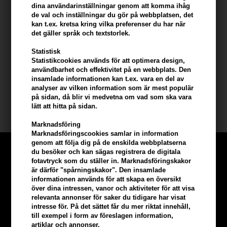
ut igen. Fri från parabener.
dina användarinställningar genom att komma ihåg
de val och inställningar du gör på webbplatsen, det
Du använder Fudge Shaper så här
kan t.ex. kretsa kring vilka preferenser du har när
det gäller språk och textstorlek.
- Ta vaxet på fingrarna
- bearbeta den ordentligt i torrt hår
Statistisk
Statistikcookies används för att optimera design,
- tvätta det lätt igen med normalt. hårtvätt.
användbarhet och effektivitet på en webbplats. Den
insamlade informationen kan t.ex. vara en del av
Innehåll: 75g
analyser av vilken information som är mest populär
på sidan, då blir vi medvetna om vad som ska vara
Fudge vax
lätt att hitta på sidan.
Marknadsföring
Marknadsföringscookies samlar in information
genom att följa dig på de enskilda webbplatserna
du besöker och kan sägas registrera de digitala
fotavtryck som du ställer in. Marknadsföringskakor
är därför "spårningskakor". Den insamlade
informationen används för att skapa en översikt
över dina intressen, vanor och aktiviteter för att visa
relevanta annonser för saker du tidigare har visat
intresse för. På det sättet får du mer riktat innehåll,
till exempel i form av föreslagen information,
artiklar och annonser.