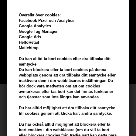
Översikt över cookies:
Facebook Pixel och Analytics
Google Analytics
Tjäna
5% bonus
på hela din
Google Tag Manager
Google Ads
HelloRetail
beställning
Mailchimp
Du kan alltid ta bort cookies eller dra tillbaka ditt
Bli en del av vår kundklubb gratis och få rabatter när du handlar
samtycke
Du kan blockera eller ta bort cookies på denna
BLI EN GRATIS MEDLEM HÄR
webbplats genom att dra tillbaka ditt samtycke eller
inaktivera dem i din webbläsares inställningar. Du
bör dock vara medveten om att om cookies
avmarkeras eller tas bort kan det finnas funktioner
Kundservice
och tjänster som inte längre kan användas.
Hair247
Du har alltid möjlighet att dra tillbaka ditt samtycke
Frisenborgvej 6A
till cookies genom att klicka här: ändra samtycke.
DK-7800 Skive
Du har också alltid möjlighet att blockera eller ta
info@hair247.se
bort cookies i din webbläsare (om du vill ta bort
eller blockera cookies från tredje part kan detta bara