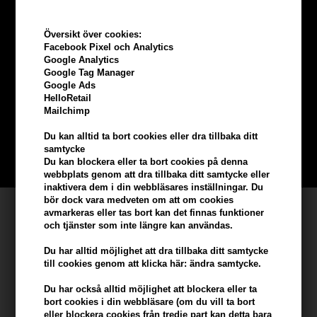
Översikt över cookies:
Facebook Pixel och Analytics
Google Analytics
Tjäna
5% bonus
på hela din
Google Tag Manager
Google Ads
beställning
HelloRetail
Mailchimp
Bli en del av vår kundklubb gratis och få rabatter när du handlar
Du kan alltid ta bort cookies eller dra tillbaka ditt
samtycke
BLI EN GRATIS MEDLEM HÄR
Du kan blockera eller ta bort cookies på denna
webbplats genom att dra tillbaka ditt samtycke eller
inaktivera dem i din webbläsares inställningar. Du
bör dock vara medveten om att om cookies
Kundservice
avmarkeras eller tas bort kan det finnas funktioner
och tjänster som inte längre kan användas.
Hair247
Du har alltid möjlighet att dra tillbaka ditt samtycke
Frisenborgvej 6A
till cookies genom att klicka här: ändra samtycke.
DK-7800 Skive
Du har också alltid möjlighet att blockera eller ta
info@hair247.se
bort cookies i din webbläsare (om du vill ta bort
eller blockera cookies från tredje part kan detta bara