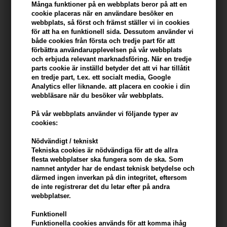
Du tjänar
28 Bonuskronor
på köp av denna artikel -
Visa mitt
Många funktioner på en webbplats beror på att en
konto
cookie placeras när en användare besöker en
webbplats, så först och främst ställer vi in ​​cookies
för att ha en funktionell sida. Dessutom använder vi
KÖP FÖR YTTERLIGARE 499,00 SEK OCH FÅ FRI FRAKT
499 SEK
både cookies från första och tredje part för att
förbättra användarupplevelsen på vår webbplats
och erbjuda relevant marknadsföring. När en tredje
parts cookie är inställd betyder det att vi har tillåtit
Beskrivning
Recensioner
Tillverkare
en tredje part, t.ex. ett socialt media, Google
Analytics eller liknande. att placera en cookie i din
webbläsare när du besöker vår webbplats.
Id Hair Curly Xclusive Moisturizing Conditioner är ett vårdande
balsam för lockigt hår.
På vår webbplats använder vi följande typer av
cookies:
Egenskaper
Nödvändigt / tekniskt
- Närande och vårdande egenskaper
Tekniska cookies är nödvändiga för att de allra
- Fuktgivande ingredienser som återställer och stärker lockarna
flesta webbplatser ska fungera som de ska. Som
- Lämnar dina lockar silkesmjuka och smidiga
namnet antyder har de endast teknisk betydelse och
därmed ingen inverkan på din integritet, eftersom
- Antimugg
de inte registrerar det du letar efter på andra
- Definierar lockarna
webbplatser.
Användning av produkten
Funktionell
Funktionella cookies används för att komma ihåg