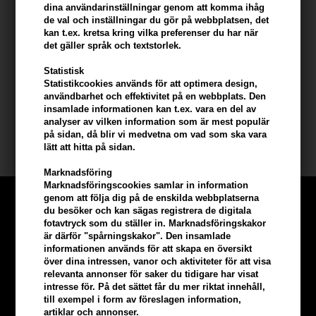
- Applicera en lämplig mängd efter schamponering
dina användarinställningar genom att komma ihåg
- Fördela jämnt i håret, speciellt i topparna
de val och inställningar du gör på webbplatsen, det
- Låt balsamet sitta i några minuter för optimal fuktupptagning,
kan t.ex. kretsa kring vilka preferenser du har när
det gäller språk och textstorlek.
skölj sedan noggrant
- För bästa resultat rekommenderas användning med ID Hair Curly
Statistisk
Xclusive schampo
Statistikcookies används för att optimera design,
användbarhet och effektivitet på en webbplats. Den
Storlek: 1000ml
insamlade informationen kan t.ex. vara en del av
analyser av vilken information som är mest populär
på sidan, då blir vi medvetna om vad som ska vara
Id Hair Curly Xclusive
lätt att hitta på sidan.
Marknadsföring
Marknadsföringscookies samlar in information
genom att följa dig på de enskilda webbplatserna
du besöker och kan sägas registrera de digitala
fotavtryck som du ställer in. Marknadsföringskakor
är därför "spårningskakor". Den insamlade
informationen används för att skapa en översikt
över dina intressen, vanor och aktiviteter för att visa
relevanta annonser för saker du tidigare har visat
intresse för. På det sättet får du mer riktat innehåll,
till exempel i form av föreslagen information,
artiklar och annonser.