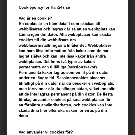
Cookiepolicy för Hair247.se
Vad är en cookie?
En cookie är en liten datafil som skickas till
webbläsaren och lagras där så att en webbplats kan
känna igen din dator. Alla webbplatser kan skicka
cookies till din webbläsare om
webbläsarinställningarna tillåter det. Webbplatser
kan bara läsa information från kakor som de har
lagrat själva och kan inte läsa kakor från andra
webbplatser. Det finns två typer av kakor:
Id Hair Curly Xclusive Moisturising Conditioner
permanenta och tillfälliga (sessionskakor).
1000ml
Permanenta kakor lagras som en fil på din dator
under en längre tid. Sessionscookies placeras
Varumärken
»
IdHAIR
»
Id Hair Curly Xclusive
Brand:
Id Hair Curly Xclusive
tillfälligt på din dator när du besöker en webbplats,
564,00
SEK
men försvinner när du stänger sidan, vilket innebär
att de inte lagras permanent på din dator. De flesta
företag använder cookies på sina webbplatser för
att förbättra användbarheten, och cookies kan inte
-
+
skada dina filer eller öka risken för virus på din
dator.
I lager
- Leveranstid: 2-3 arbetsdagar
Vad använder vi cookies för?