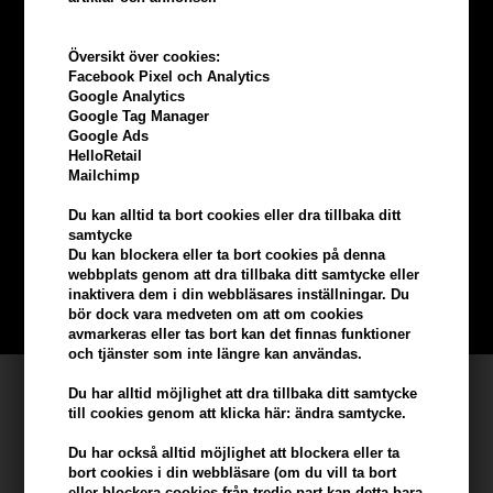
Översikt över cookies:
Facebook Pixel och Analytics
Google Analytics
Google Tag Manager
Google Ads
HelloRetail
Tjäna
5% bonus
på hela din
Mailchimp
beställning
Du kan alltid ta bort cookies eller dra tillbaka ditt
samtycke
Du kan blockera eller ta bort cookies på denna
Bli en del av vår kundklubb gratis och få rabatter när du handlar
webbplats genom att dra tillbaka ditt samtycke eller
inaktivera dem i din webbläsares inställningar. Du
BLI EN GRATIS MEDLEM HÄR
bör dock vara medveten om att om cookies
avmarkeras eller tas bort kan det finnas funktioner
och tjänster som inte längre kan användas.
Kundservice
Du har alltid möjlighet att dra tillbaka ditt samtycke
till cookies genom att klicka här: ändra samtycke.
Hair247
Du har också alltid möjlighet att blockera eller ta
Frisenborgvej 6A
bort cookies i din webbläsare (om du vill ta bort
DK-7800 Skive
eller blockera cookies från tredje part kan detta bara