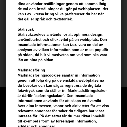
- motverkar klåda i hårbotten
dina användarinställningar genom att komma ihåg
motverkar fet hårbotten
de val och inställningar du gör på webbplatsen, det
- utan parabener
kan t.ex. kretsa kring vilka preferenser du har när
det gäller språk och textstorlek.
Använd Zink & Sage Shampoo så här
Statistisk
Statistikcookies används för att optimera design,
- appliceras i vått hår
användbarhet och effektivitet på en webbplats. Den
- massera in i hår och hårbotten
insamlade informationen kan t.ex. vara en del av
- skölj håret
analyser av vilken information som är mest populär
på sidan, då blir vi medvetna om vad som ska vara
Storlek: 473 ml
lätt att hitta på sidan.
Marknadsföring
John Masters Organics
Marknadsföringscookies samlar in information
genom att följa dig på de enskilda webbplatserna
du besöker och kan sägas registrera de digitala
fotavtryck som du ställer in. Marknadsföringskakor
är därför "spårningskakor". Den insamlade
informationen används för att skapa en översikt
över dina intressen, vanor och aktiviteter för att visa
relevanta annonser för saker du tidigare har visat
intresse för. På det sättet får du mer riktat innehåll,
till exempel i form av föreslagen information,
artiklar och annonser.