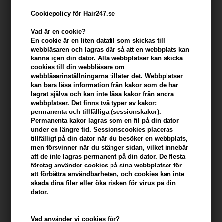
Cookiepolicy för Hair247.se
Vad är en cookie?
En cookie är en liten datafil som skickas till
webbläsaren och lagras där så att en webbplats kan
känna igen din dator. Alla webbplatser kan skicka
cookies till din webbläsare om
webbläsarinställningarna tillåter det. Webbplatser
kan bara läsa information från kakor som de har
lagrat själva och kan inte läsa kakor från andra
John Masters 2-in-1 Shampoo and Conditioner
webbplatser. Det finns två typer av kakor:
permanenta och tillfälliga (sessionskakor).
w/Zinc & Sage 473 ml
Permanenta kakor lagras som en fil på din dator
under en längre tid. Sessionscookies placeras
Varumärken
»
John Masters Organics
Brand:
John Masters Organics
tillfälligt på din dator när du besöker en webbplats,
533,00
SEK
men försvinner när du stänger sidan, vilket innebär
att de inte lagras permanent på din dator. De flesta
företag använder cookies på sina webbplatser för
Enhetspris ved 2 stk.
518,00
SEK
Spara 3%
att förbättra användbarheten, och cookies kan inte
skada dina filer eller öka risken för virus på din
dator.
-
+
Vad använder vi cookies för?