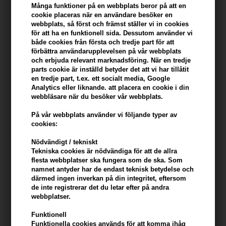
Många funktioner på en webbplats beror på att en
I lager
- Leveranstid: 2-3 arbetsdagar
cookie placeras när en användare besöker en
webbplats, så först och främst ställer vi in ​​cookies
Du tjänar
26 Bonuskronor
på köp av denna artikel -
Visa mitt
för att ha en funktionell sida. Dessutom använder vi
konto
både cookies från första och tredje part för att
förbättra användarupplevelsen på vår webbplats
och erbjuda relevant marknadsföring. När en tredje
KÖP FÖR YTTERLIGARE 499,00 SEK OCH FÅ FRI FRAKT
499 SEK
parts cookie är inställd betyder det att vi har tillåtit
en tredje part, t.ex. ett socialt media, Google
Analytics eller liknande. att placera en cookie i din
webbläsare när du besöker vår webbplats.
Beskrivning
Recensioner
Tillverkare
På vår webbplats använder vi följande typer av
cookies:
John Masters 2-i-1 schampo och balsam med zink & salvia är ett
schampo för känslig, torr hårbotten och mot mjäll. Schampot
Nödvändigt / tekniskt
rengörs försiktigt samtidigt som det har en närande effekt och ger
Tekniska cookies är nödvändiga för att de allra
hårvård.
flesta webbplatser ska fungera som de ska. Som
namnet antyder har de endast teknisk betydelse och
därmed ingen inverkan på din integritet, eftersom
John Masters 2-i-1 schampo och balsam med zink &
de inte registrerar det du letar efter på andra
salvia har dessa egenskaper
webbplatser.
- återfuktar torrt hår och hårbotten
Funktionell
- har en balsameffekt
Funktionella cookies används för att komma ihåg